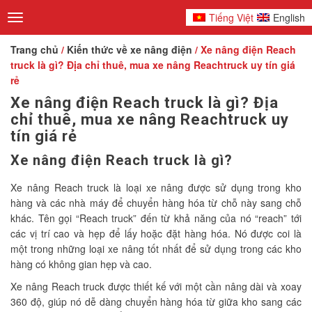
Tiếng Việt
English
Toggle
navigation
Trang chủ
/
Kiến thức về xe nâng điện
/ Xe nâng điện Reach
truck là gì? Địa chỉ thuê, mua xe nâng Reachtruck uy tín giá
rẻ
Xe nâng điện Reach truck là gì? Địa
chỉ thuê, mua xe nâng Reachtruck uy
tín giá rẻ
Xe nâng điện Reach truck là gì?
Xe nâng Reach truck là loại xe nâng được sử dụng trong kho
hàng và các nhà máy để chuyển hàng hóa từ chỗ này sang chỗ
khác. Tên gọi “Reach truck” đến từ khả năng của nó “reach” tới
các vị trí cao và hẹp để lấy hoặc đặt hàng hóa. Nó được coi là
một trong những loại xe nâng tốt nhất để sử dụng trong các kho
hàng có không gian hẹp và cao.
Xe nâng Reach truck được thiết kế với một cần nâng dài và xoay
360 độ, giúp nó dễ dàng chuyển hàng hóa từ giữa kho sang các