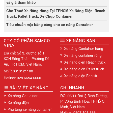
và giá tham khảo
Cho Thuê Xe Nâng Hàng Tại TPHCM Xe Nâng Điện, Reach
Truck, Pallet Truck, Xe Chụp Container
Tiêu chuẩn mặt bằng cảng cho xe nâng Container
CTY CỔ PHẦN SAMCO
XE NÂNG BÁN
VINA
Xe nâng Container hàng
Địa chỉ: Số 3, đường số 1,
Xe nâng container rỗng
KCN Sóng Thần, Phường Dĩ
Xe nâng điện Reach truck
An, TP. HCM, Việt Nam.
Xe nâng điện Pallet truck
MST: 0313121108
Xe nâng điện Forklift
Hotline: 028 6654 6660
BÀI VIẾT XE NÂNG
CHI NHÁNH
Xe nâng Container
ĐC: 26/11 Đại lộ Bình Dương,
Phường Bình Hòa, TP Hồ Chí
Xe nâng điện
Minh, Việt Nam
Phụ tùng xe nâng container
Hotline: 0907 101 899