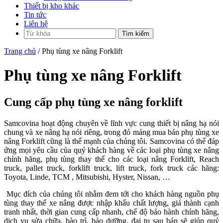
Thiết bị kho khác
Tin tức
Liên hệ
Trang chủ
/ Phụ tùng xe nâng Forklift
Phụ tùng xe nâng Forklift
Cung cấp phụ tùng xe nâng forklift
Samcovina hoạt động chuyên về lĩnh vực cung thiết bị nâng hạ nói
chung và xe nâng hạ nói riêng, trong đó mảng mua bán phụ tùng xe
nâng Forklift cũng là thế mạnh của chúng tôi. Samcovina có thể đáp
ứng mọi yêu cầu của quý khách hàng về các loại phụ tùng xe nâng
chính hãng, phụ tùng thay thế cho các loại nâng Forklift, Reach
truck, pallet truck, forklift truck, lift truck, fork truck các hãng:
Toyota, Linde, TCM , Mitsubishi, Hyster, Nissan, …
Mục đích của chúng tôi nhằm đem tới cho khách hàng nguồn phụ
tùng thay thế xe nâng được nhập khẩu chất lượng, giá thành cạnh
tranh nhất, thời gian cung cấp nhanh, chế độ bảo hành chính hãng,
dịch vụ sửa chữa, bào trì, bảo dưỡng, đại tu sau bán sẽ giúp quý