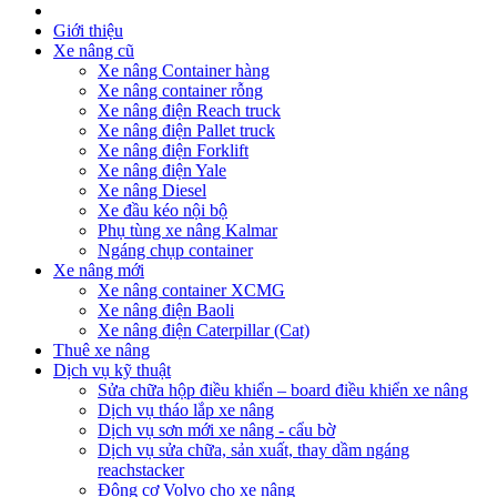
Giới thiệu
Xe nâng cũ
Xe nâng Container hàng
Xe nâng container rỗng
Xe nâng điện Reach truck
Xe nâng điện Pallet truck
Xe nâng điện Forklift
Xe nâng điện Yale
Xe nâng Diesel
Xe đầu kéo nội bộ
Phụ tùng xe nâng Kalmar
Ngáng chụp container
Xe nâng mới
Xe nâng container XCMG
Xe nâng điện Baoli
Xe nâng điện Caterpillar (Cat)
Thuê xe nâng
Dịch vụ kỹ thuật
Sửa chữa hộp điều khiển – board điều khiển xe nâng
Dịch vụ tháo lắp xe nâng
Dịch vụ sơn mới xe nâng - cẩu bờ
Dịch vụ sửa chữa, sản xuất, thay dầm ngáng
reachstacker
Động cơ Volvo cho xe nâng