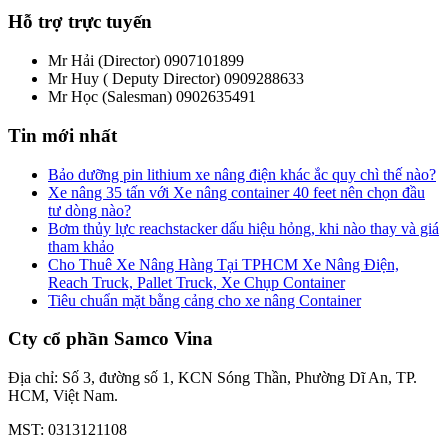
Hỗ trợ trực tuyến
Mr Hải (Director)
0907101899
Mr Huy ( Deputy Director)
0909288633
Mr Học (Salesman)
0902635491
Tin mới nhất
Bảo dưỡng pin lithium xe nâng điện khác ắc quy chì thế nào?
Xe nâng 35 tấn với Xe nâng container 40 feet nên chọn đầu
tư dòng nào?
Bơm thủy lực reachstacker dấu hiệu hỏng, khi nào thay và giá
tham khảo
Cho Thuê Xe Nâng Hàng Tại TPHCM Xe Nâng Điện,
Reach Truck, Pallet Truck, Xe Chụp Container
Tiêu chuẩn mặt bằng cảng cho xe nâng Container
Cty cổ phần Samco Vina
Địa chỉ: Số 3, đường số 1, KCN Sóng Thần, Phường Dĩ An, TP.
HCM, Việt Nam.
MST: 0313121108