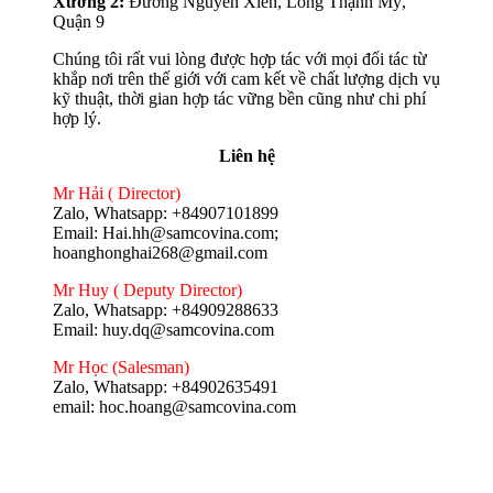
Xưởng 2:
Đường Nguyễn Xiển, Long Thạnh Mỹ,
Quận 9
Chúng tôi rất vui lòng được hợp tác với mọi đối tác từ
khắp nơi trên thế giới với cam kết về chất lượng dịch vụ
kỹ thuật, thời gian hợp tác vững bền cũng như chi phí
hợp lý.
Liên hệ
Mr Hải ( Director)
Zalo, Whatsapp: +84907101899
Email: Hai.hh@samcovina.com;
hoanghonghai268@gmail.com
Mr Huy ( Deputy Director)
Zalo, Whatsapp: +84909288633
Email: huy.dq@samcovina.com
Mr Học (Salesman)
Zalo, Whatsapp: +84902635491
email: hoc.hoang@samcovina.com