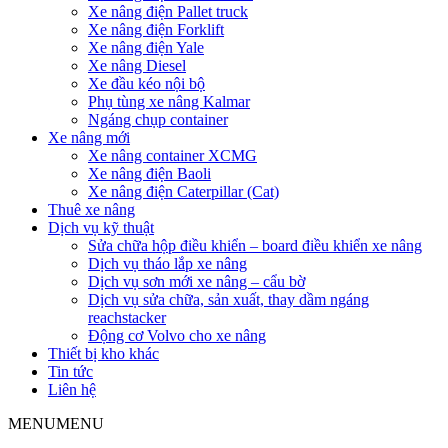
Xe nâng điện Pallet truck
Xe nâng điện Forklift
Xe nâng điện Yale
Xe nâng Diesel
Xe đầu kéo nội bộ
Phụ tùng xe nâng Kalmar
Ngáng chụp container
Xe nâng mới
Xe nâng container XCMG
Xe nâng điện Baoli
Xe nâng điện Caterpillar (Cat)
Thuê xe nâng
Dịch vụ kỹ thuật
Sửa chữa hộp điều khiển – board điều khiển xe nâng
Dịch vụ tháo lắp xe nâng
Dịch vụ sơn mới xe nâng – cẩu bờ
Dịch vụ sửa chữa, sản xuất, thay dầm ngáng
reachstacker
Động cơ Volvo cho xe nâng
Thiết bị kho khác
Tin tức
Liên hệ
MENU
MENU