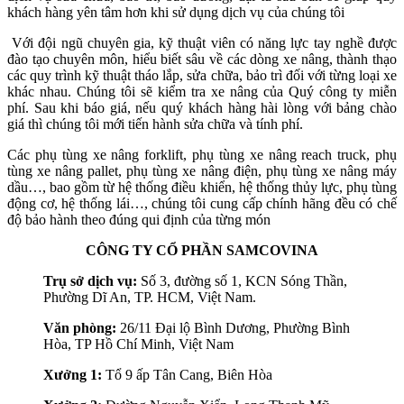
khách hàng yên tâm hơn khi sử dụng dịch vụ của chúng tôi
Với đội ngũ chuyên gia, kỹ thuật viên có năng lực tay nghề được
đào tạo chuyên môn, hiểu biết sâu về các dòng xe nâng, thành thạo
các quy trình kỹ thuật tháo lắp, sửa chữa, bảo trì đối với từng loại xe
khác nhau. Chúng tôi sẽ kiểm tra xe nâng của Quý công ty miễn
phí. Sau khi báo giá, nếu quý khách hàng hài lòng với bảng chào
giá thì chúng tôi mới tiến hành sửa chữa và tính phí.
Các phụ tùng xe nâng forklift, phụ tùng xe nâng reach truck, phụ
tùng xe nâng pallet, phụ tùng xe nâng điện, phụ tùng xe nâng máy
dầu…, bao gồm từ hệ thống điều khiển, hệ thống thủy lực, phụ tùng
động cơ, hệ thống lái…, chúng tôi cung cấp chính hãng đều có chế
độ bảo hành theo đúng qui định của từng món
CÔNG TY CỔ PHẦN SAMCOVINA
Trụ sở dịch vụ:
Số 3, đường số 1, KCN Sóng Thần,
Phường Dĩ An, TP. HCM, Việt Nam.
Văn phòng:
26/11 Đại lộ Bình Dương, Phường Bình
Hòa, TP Hồ Chí Minh, Việt Nam
Xưởng 1:
Tổ 9 ấp Tân Cang, Biên Hòa