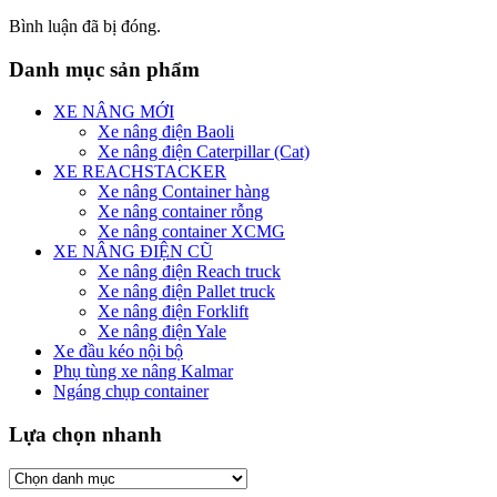
Bình luận đã bị đóng.
Danh mục sản phẩm
XE NÂNG MỚI
Xe nâng điện Baoli
Xe nâng điện Caterpillar (Cat)
XE REACHSTACKER
Xe nâng Container hàng
Xe nâng container rỗng
Xe nâng container XCMG
XE NÂNG ĐIỆN CŨ
Xe nâng điện Reach truck
Xe nâng điện Pallet truck
Xe nâng điện Forklift
Xe nâng điện Yale
Xe đầu kéo nội bộ
Phụ tùng xe nâng Kalmar
Ngáng chụp container
Lựa chọn nhanh