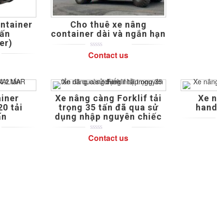
ntainer
Cho thuê xe nâng
Tấn
container dài và ngắn hạn
er)
Contact us
0
5
0
out
of
based
on
customer
ratings
iner
Xe nâng càng Forklif tải
Xe 
0 tải
trọng 35 tấn đã qua sử
hand
ấn
dụng nhập nguyên chiếc
Contact us
0
5
0
out
of
based
on
customer
ratings