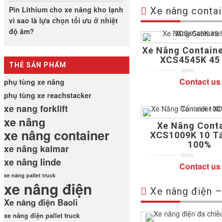
Pin Lithium cho xe nâng kho lạnh
Xe nâng conta
vì sao là lựa chọn tối ưu ở nhiệt
độ âm?
Xe Nâng Contain
XCS4545K 45
THẺ SẢN PHẨM
Contact us
phụ tùng xe nâng
0
5
0
out
phụ tùng xe reachstacker
of
based
xe nang forklift
on
customer
xe nâng
ratings
Xe Nâng Cont
xe nâng container
XCS1009K 10 T
100%
xe nâng kalmar
xe nâng linde
Contact us
0
5
0
out
xe nâng pallet truck
of
xe nâng điện
based
Xe nâng điện – 
on
Xe nâng điện Baoli
customer
ratings
xe nâng điện pallet truck