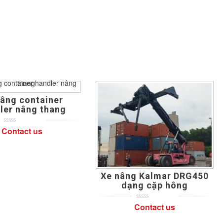
of
on
based
customer
on
ratings
customer
ratings
nâng container
ler nâng thang
Contact us
0
5
0
out
of
based
on
customer
ratings
Xe nâng Kalmar DRG450
dạng cặp hông
Contact us
0
5
0
out
of