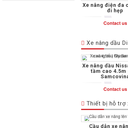
Xe nâng điện đa c
đi hẹp
Contact us
0
5
0
out
of
based
on
Xe nâng dầu Di
customer
ratings
Xe nâng dầu Niss
tầm cao 4.5m 
Samcovin
Contact us
0
5
0
out
of
based
Thiết bị hỗ trợ
on
customer
ratings
Cầu dẫn xe nân