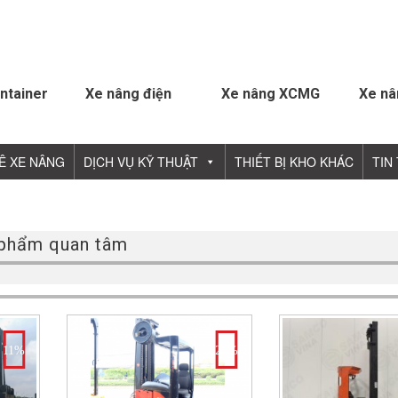
ntainer
Xe nâng điện
Xe nâng XCMG
Xe nâ
Ê XE NÂNG
DỊCH VỤ KỸ THUẬT
THIẾT BỊ KHO KHÁC
TIN
phẩm quan tâm
11%
25%