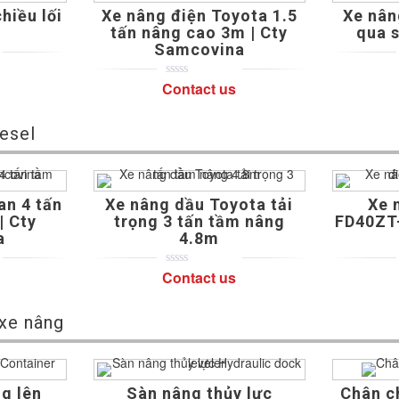
hiều lối
Xe nâng điện Toyota 1.5
Xe nân
tấn nâng cao 3m | Cty
qua 
Samcovina
Contact us
0
5
0
out
of
based
esel
on
customer
ratings
an 4 tấn
Xe nâng dầu Toyota tải
Xe 
| Cty
trọng 3 tấn tầm nâng
FD40ZT-
a
4.8m
Contact us
0
5
0
out
of
based
 xe nâng
on
customer
ratings
g lên
Sàn nâng thủy lực
Chân c