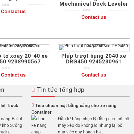
Mechanical Dock Leveler
Contact us
0
5
0
out
Contact us
0
5
0
of
out
based
of
on
based
customer
on
ratings
customer
ratings
tơ xoay 20-40 xe
Phíp trượt bụng 2040 xe
50 9238990567
DRG450 9245230961
Contact us
Contact us
0
5
0
0
5
0
out
out
of
of
based
based
ện
Tin tức tổng hợp
on
on
customer
customer
ratings
ratings
let Truck
Tiêu chuẩn mặt bằng cảng cho xe nâng
Container
nâng Pallet
Đầu tư hàng chục tỷ đồng cho một cỗ
kỳ kho xưởng
máy xếp dỡ khổng lồ nhưng lại bỏ
uck)...
qua việc quy hoạch hạ...