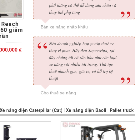
phổ thông có thể dễ dàng sửa chữa và
thay thế phụ tùng
 Reach
Bán xe nâng nhập khẩu
160 giảm
trần
Nếu doanh nghiệp bạn muốn thuê xe
Giá
.000.000
₫
f
thay vì mua. Hãy đến Samcovina, tại
hiện
đây chúng tôi có sẵn hầu như các loại
tại
xe nâng với nhiều tải trọng. Thủ tục
000.000 ₫.
là:
thuê nhanh gọn, giá rẻ, có hỗ trợ kỹ
180.000.000 ₫.
thuật
Cho thuê xe nâng
Xe nâng điện Caterpillar (Cat)
Xe nâng điện Baoli
Pallet truck