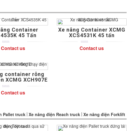
based
on
customer
ratings
âng Container
Xe nâng Container XCMG
4535K 45 Tấn
XCS4531K 45 tấn
Contact us
Contact us
0
5
0
0
5
0
out
out
of
of
based
based
on
on
customer
customer
ratings
ratings
g container rỗng
iện XCMG XCH907E
Contact us
0
5
0
out
of
based
on
customer
 Pallet truck
Xe nâng điện Reach truck
Xe nâng điện Forklift
ratings