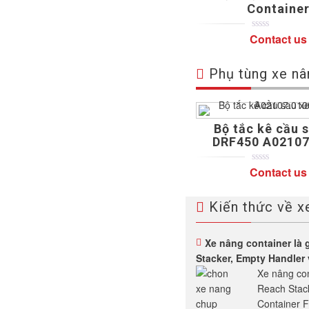
Containe
Contact us
0
5
0
out
of
based
Phụ tùng xe nâ
on
customer
ratings
Bộ tắc kê cầu 
DRF450 A02107
Contact us
0
5
0
out
of
based
Kiến thức về x
on
customer
ratings
Xe nâng container là 
Stacker, Empty Handler 
Xe nâng con
Reach Stac
Container Fo