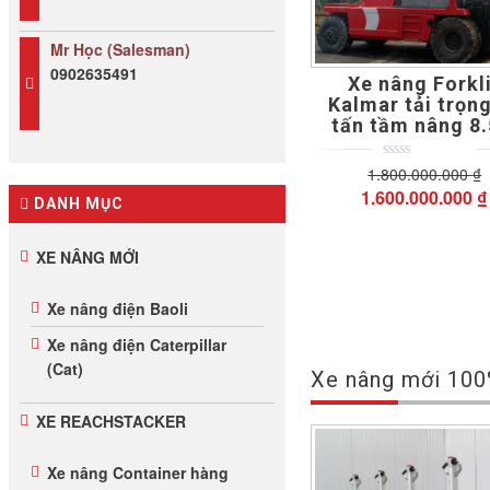
Mr Học (Salesman)
0902635491
Xe nâng Forkl
Kalmar tải trọn
tấn tầm nâng 8
1.800.000.000
0
5
0
₫
out
Giá
1.600.000.000
₫
of
DANH MỤC
gốc
based
on
là:
customer
XE NÂNG MỚI
ratings
1.800.000.000 ₫
Xe nâng điện Baoli
Xe nâng điện Caterpillar
(Cat)
Xe nâng mới 10
XE REACHSTACKER
Xe nâng Container hàng