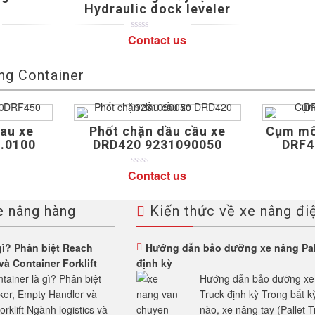
r
Hydraulic dock leveler
Contact us
0
5
0
out
of
based
ng Container
on
customer
ratings
sau xe
Phốt chặn dầu cầu xe
Cụm mô 
.0100
DRD420 9231090050
DRF4
Contact us
0
5
0
out
of
based
e nâng hàng
Kiến thức về xe nâng đi
on
customer
ratings
gì? Phân biệt Reach
Hướng dẫn bảo dưỡng xe nâng Pal
và Container Forklift
định kỳ
tainer là gì? Phân biệt
Hướng dẫn bảo dưỡng xe 
ker, Empty Handler và
Truck định kỳ Trong bất 
rklift Ngành logistics và
nào, xe nâng tay (Pallet Tr