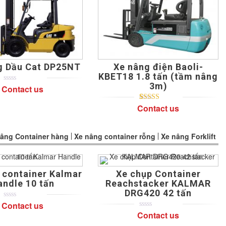
g Dầu Cat DP25NT
Xe nâng điện Baoli-
KBET18 1.8 tấn (tầm nâng
3m)
Contact us
0
5
0
out
of
Contact us
5
1
5.00
out of
based
based on
on
customer
customer
rating
ratings
nâng Container hàng
Xe nâng container rỗng
Xe nâng Forklift
 container Kalmar
Xe chụp Container
andle 10 tấn
Reachstacker KALMAR
DRG420 42 tấn
Contact us
0
5
0
out
Contact us
0
5
0
of
out
based