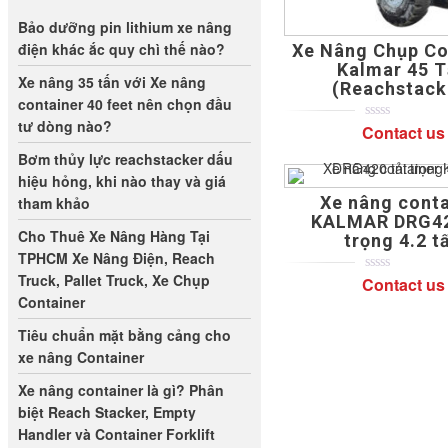
Bảo dưỡng pin lithium xe nâng
điện khác ắc quy chì thế nào?
Xe Nâng Chụp Co
Kalmar 45 
Xe nâng 35 tấn với Xe nâng
(Reachstack
container 40 feet nên chọn đầu
tư dòng nào?
Contact us
0
5
0
out
Bơm thủy lực reachstacker dấu
of
based
hiệu hỏng, khi nào thay và giá
on
Xe nâng conta
tham khảo
customer
ratings
KALMAR DRG42
Cho Thuê Xe Nâng Hàng Tại
trọng 4.2 t
TPHCM Xe Nâng Điện, Reach
Truck, Pallet Truck, Xe Chụp
Contact us
0
5
0
out
Container
of
based
Tiêu chuẩn mặt bằng cảng cho
on
customer
xe nâng Container
ratings
Xe nâng container là gì? Phân
biệt Reach Stacker, Empty
Handler và Container Forklift