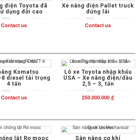
g điện Toyota đã
Xe nâng điện Pallet truck
sử dụng đời cao
đứng lái
Contact us
Contact us
0
5
0
0
5
0
out
out
of
of
based
based
on
on
customer
customer
ratings
ratings
nâng Komatsu
Lô xe Toyota nhập khẩu
8 diesel tải trọng
USA – Xe nâng điện/dầu
4 tấn
2,5 – 3, tấn
Contact us
250.000.000
₫
0
5
0
0
5
0
out
out
of
of
based
based
on
on
customer
customer
ratings
ratings
hống lật Rơ mooc
Sàn nâng cơ khí