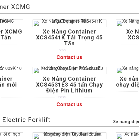
iner XCMG
er XCMG
Xe Nâng Container
Xe N
 Tấn
XCS4541K Tải Trọng 45
XCS
Tấn
Contact us
0
5
0
out
of
based
on
ainer
Xe Nâng Container
Xe nân
customer
ratings
ấn mới
XCS4531E3 45 tấn Chạy
chạy đ
Điện Pin Lithium
Contact us
0
5
0
out
of
based
Electric Forklift
Xe nâng điện
on
customer
ratings