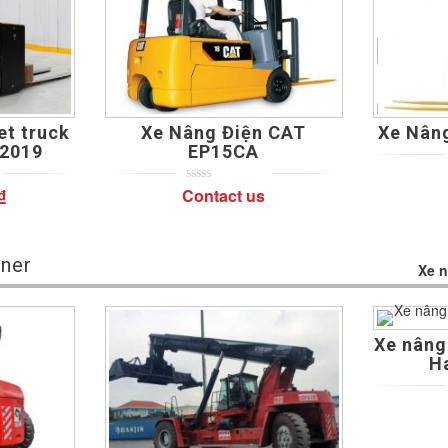
et truck
Xe Nâng Điện CAT
Xe Nân
2019
EP15CA
₫
Contact us
0
5
0
out
of
based
on
ner
customer
Xe 
ratings
Xe nâng
H