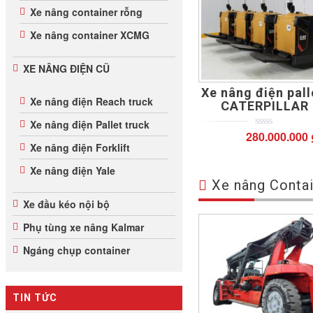
Xe nâng container rỗng
Xe nâng container XCMG
XE NÂNG ĐIỆN CŨ
Xe nâng điện pall
Xe nâng điện Reach truck
CATERPILLAR 
Xe nâng điện Pallet truck
280.000.000
0
5
0
out
Xe nâng điện Forklift
of
based
Xe nâng điện Yale
on
Xe nâng Contai
customer
ratings
Xe đầu kéo nội bộ
Phụ tùng xe nâng Kalmar
Ngáng chụp container
TIN TỨC