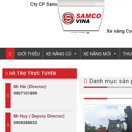
Cty CP Samcovina - Hotline:
0907 101 899
Xe nâng
Xe nâng Co
GIỚI THIỆU
XE NÂNG CŨ
XE NÂNG MỚI
THU
HỖ TRỢ TRỰC TUYẾN
Danh mục sản 
Mr Hải (Director)
0907101899
Mr Huy ( Deputy Director)
0909288633