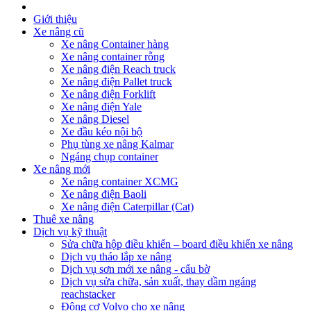
Giới thiệu
Xe nâng cũ
Xe nâng Container hàng
Xe nâng container rỗng
Xe nâng điện Reach truck
Xe nâng điện Pallet truck
Xe nâng điện Forklift
Xe nâng điện Yale
Xe nâng Diesel
Xe đầu kéo nội bộ
Phụ tùng xe nâng Kalmar
Ngáng chụp container
Xe nâng mới
Xe nâng container XCMG
Xe nâng điện Baoli
Xe nâng điện Caterpillar (Cat)
Thuê xe nâng
Dịch vụ kỹ thuật
Sửa chữa hộp điều khiển – board điều khiển xe nâng
Dịch vụ tháo lắp xe nâng
Dịch vụ sơn mới xe nâng - cẩu bờ
Dịch vụ sửa chữa, sản xuất, thay dầm ngáng
reachstacker
Động cơ Volvo cho xe nâng