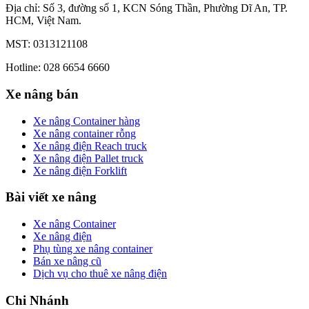
Địa chỉ: Số 3, đường số 1, KCN Sóng Thần, Phường Dĩ An, TP.
HCM, Việt Nam.
MST: 0313121108
Hotline: 028 6654 6660
Xe nâng bán
Xe nâng Container hàng
Xe nâng container rỗng
Xe nâng điện Reach truck
Xe nâng điện Pallet truck
Xe nâng điện Forklift
Bài viết xe nâng
Xe nâng Container
Xe nâng điện
Phụ tùng xe nâng container
Bán xe nâng cũ
Dịch vụ cho thuê xe nâng điện
Chi Nhánh