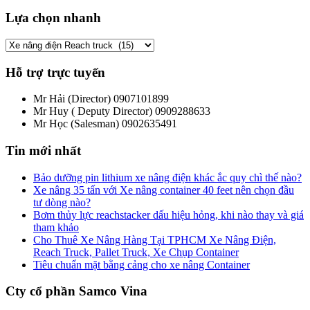
Lựa chọn nhanh
Hỗ trợ trực tuyến
Mr Hải (Director)
0907101899
Mr Huy ( Deputy Director)
0909288633
Mr Học (Salesman)
0902635491
Tin mới nhất
Bảo dưỡng pin lithium xe nâng điện khác ắc quy chì thế nào?
Xe nâng 35 tấn với Xe nâng container 40 feet nên chọn đầu
tư dòng nào?
Bơm thủy lực reachstacker dấu hiệu hỏng, khi nào thay và giá
tham khảo
Cho Thuê Xe Nâng Hàng Tại TPHCM Xe Nâng Điện,
Reach Truck, Pallet Truck, Xe Chụp Container
Tiêu chuẩn mặt bằng cảng cho xe nâng Container
Cty cổ phần Samco Vina