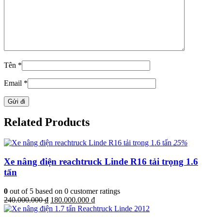
Tên
*
Email
*
Related Products
25%
Xe nâng điện reachtruck Linde R16 tải trọng 1.6
tấn
0
out of
5
based on
0
customer ratings
Giá
Giá
240.000.000
₫
180.000.000
₫
gốc
hiện
là:
tại