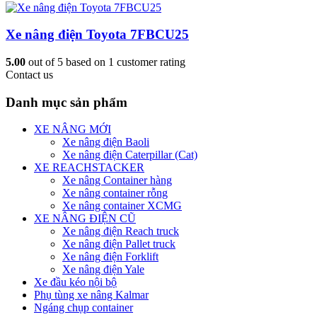
Xe nâng điện Toyota 7FBCU25
5.00
out of
5
based on
1
customer rating
Contact us
Danh mục sản phẩm
XE NÂNG MỚI
Xe nâng điện Baoli
Xe nâng điện Caterpillar (Cat)
XE REACHSTACKER
Xe nâng Container hàng
Xe nâng container rỗng
Xe nâng container XCMG
XE NÂNG ĐIỆN CŨ
Xe nâng điện Reach truck
Xe nâng điện Pallet truck
Xe nâng điện Forklift
Xe nâng điện Yale
Xe đầu kéo nội bộ
Phụ tùng xe nâng Kalmar
Ngáng chụp container