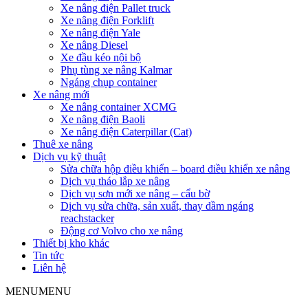
Xe nâng điện Pallet truck
Xe nâng điện Forklift
Xe nâng điện Yale
Xe nâng Diesel
Xe đầu kéo nội bộ
Phụ tùng xe nâng Kalmar
Ngáng chụp container
Xe nâng mới
Xe nâng container XCMG
Xe nâng điện Baoli
Xe nâng điện Caterpillar (Cat)
Thuê xe nâng
Dịch vụ kỹ thuật
Sửa chữa hộp điều khiển – board điều khiển xe nâng
Dịch vụ tháo lắp xe nâng
Dịch vụ sơn mới xe nâng – cẩu bờ
Dịch vụ sửa chữa, sản xuất, thay dầm ngáng
reachstacker
Động cơ Volvo cho xe nâng
Thiết bị kho khác
Tin tức
Liên hệ
MENU
MENU