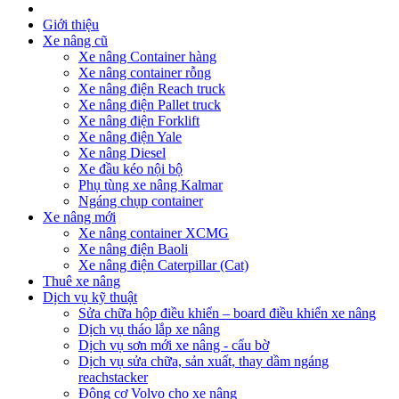
Giới thiệu
Xe nâng cũ
Xe nâng Container hàng
Xe nâng container rỗng
Xe nâng điện Reach truck
Xe nâng điện Pallet truck
Xe nâng điện Forklift
Xe nâng điện Yale
Xe nâng Diesel
Xe đầu kéo nội bộ
Phụ tùng xe nâng Kalmar
Ngáng chụp container
Xe nâng mới
Xe nâng container XCMG
Xe nâng điện Baoli
Xe nâng điện Caterpillar (Cat)
Thuê xe nâng
Dịch vụ kỹ thuật
Sửa chữa hộp điều khiển – board điều khiển xe nâng
Dịch vụ tháo lắp xe nâng
Dịch vụ sơn mới xe nâng - cẩu bờ
Dịch vụ sửa chữa, sản xuất, thay dầm ngáng
reachstacker
Động cơ Volvo cho xe nâng