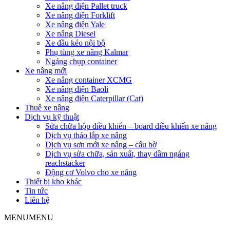
Xe nâng điện Pallet truck
Xe nâng điện Forklift
Xe nâng điện Yale
Xe nâng Diesel
Xe đầu kéo nội bộ
Phụ tùng xe nâng Kalmar
Ngáng chụp container
Xe nâng mới
Xe nâng container XCMG
Xe nâng điện Baoli
Xe nâng điện Caterpillar (Cat)
Thuê xe nâng
Dịch vụ kỹ thuật
Sửa chữa hộp điều khiển – board điều khiển xe nâng
Dịch vụ tháo lắp xe nâng
Dịch vụ sơn mới xe nâng – cẩu bờ
Dịch vụ sửa chữa, sản xuất, thay dầm ngáng
reachstacker
Động cơ Volvo cho xe nâng
Thiết bị kho khác
Tin tức
Liên hệ
MENU
MENU