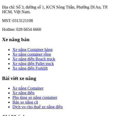
Địa chỉ: Số 3, đường số 1, KCN Sóng Thần, Phường Dĩ An, TP.
HCM, Việt Nam.
MST: 0313121108
Hotline: 028 6654 6660
Xe nâng bán
Xe nâng Container hàng
Xe nâng container rỗng
Xe nâng điện Reach truck
Xe nâng điện Pallet truck
Xe nâng điện Forklift
Bài viết xe nâng
Xe nâng Container
Xe nâng điện
Phụ tùng xe nâng container
Bán xe nâng cũ
Dịch vụ cho thuê xe nâng điện