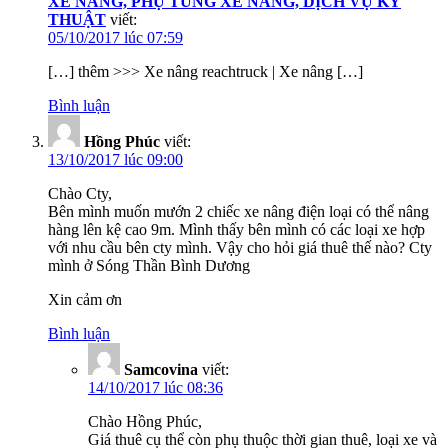
XE NÂNG, PHỤ TÙNG XE NÂNG, DỊCH VỤ KỸ
THUẬT
viết:
05/10/2017 lúc 07:59
[…] thêm >>> Xe nâng reachtruck | Xe nâng […]
Bình luận
Hồng Phúc
viết:
13/10/2017 lúc 09:00
Chào Cty,
Bên mình muốn mướn 2 chiếc xe nâng điện loại có thể nâng
hàng lên kệ cao 9m. Mình thấy bên mình có các loại xe hợp
với nhu cầu bên cty mình. Vậy cho hỏi giá thuê thế nào? Cty
mình ở Sóng Thần Bình Dương
Xin cảm ơn
Bình luận
Samcovina
viết:
14/10/2017 lúc 08:36
Chào Hồng Phúc,
Giá thuê cụ thể còn phụ thuộc thời gian thuê, loại xe và