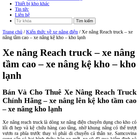
Thiết bị kho khác
Tin tức
Liên hệ
Trang chủ
/
Kiến thức về xe nâng điện
/ Xe nâng Reach truck – xe
nâng tầm cao – xe nâng kệ kho – kho lạnh
Xe nâng Reach truck – xe nâng
tầm cao – xe nâng kệ kho – kho
lạnh
B
án Và Cho Thuê Xe Nâng Reach Truck
Chính Hãng – xe nâng lên kệ kho tầm cao
– xe nâng kho lạnh
Xe nâng reach truck là dòng xe nâng điện chuyên dụng cho kho có
lối đi hẹp và kệ chứa hàng cao tầng, nhờ khung nâng có thể trượt
vươn ra phía trước thay vì phải di chuyển cả thân xe. Samcovina
cung cấp cả hai hình thức: bán xe mới, xe cũ đã qua kiểm định và