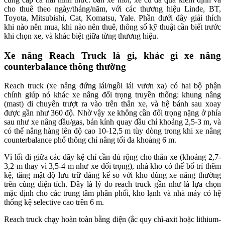
cho thuê theo ngày/tháng/năm, với các thương hiệu Linde, BT,
Toyota, Mitsubishi, Cat, Komatsu, Yale. Phần dưới đây giải thích
khi nào nên mua, khi nào nên thuê, thông số kỹ thuật cần biết trước
khi chọn xe, và khác biệt giữa từng thương hiệu.
Xe nâng Reach Truck là gì, khác gì xe nâng
counterbalance thông thường
Reach truck (xe nâng đứng lái/ngồi lái vươn xa) có hai bộ phận
chính giúp nó khác xe nâng đối trọng truyền thống: khung nâng
(mast) di chuyển trượt ra vào trên thân xe, và hệ bánh sau xoay
được gần như 360 độ. Nhờ vậy xe không cần đối trọng nặng ở phía
sau như xe nâng dầu/gas, bán kính quay đầu chỉ khoảng 2,5-3 m, và
có thể nâng hàng lên độ cao 10-12,5 m tùy dòng trong khi xe nâng
counterbalance phổ thông chỉ nâng tối đa khoảng 6 m.
Vì lối đi giữa các dãy kệ chỉ cần đủ rộng cho thân xe (khoảng 2,7-
3,2 m thay vì 3,5-4 m như xe đối trọng), nhà kho có thể bố trí thêm
kệ, tăng mật độ lưu trữ đáng kể so với kho dùng xe nâng thường
trên cùng diện tích. Đây là lý do reach truck gần như là lựa chọn
mặc định cho các trung tâm phân phối, kho lạnh và nhà máy có hệ
thống kệ selective cao trên 6 m.
Reach truck chạy hoàn toàn bằng điện (ắc quy chì-axit hoặc lithium-