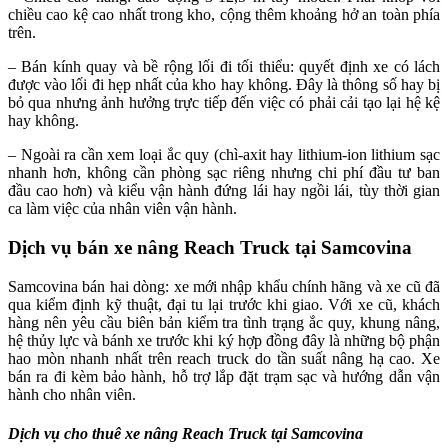
chiều cao kệ cao nhất trong kho, cộng thêm khoảng hở an toàn phía
trên.
– Bán kính quay và bề rộng lối đi tối thiểu: quyết định xe có lách
được vào lối đi hẹp nhất của kho hay không. Đây là thông số hay bị
bỏ qua nhưng ảnh hưởng trực tiếp đến việc có phải cải tạo lại hệ kệ
hay không.
– Ngoài ra cần xem loại ắc quy (chì-axit hay lithium-ion lithium sạc
nhanh hơn, không cần phòng sạc riêng nhưng chi phí đầu tư ban
đầu cao hơn) và kiểu vận hành đứng lái hay ngồi lái, tùy thời gian
ca làm việc của nhân viên vận hành.
Dịch vụ bán xe nâng Reach Truck tại Samcovina
Samcovina bán hai dòng: xe mới nhập khẩu chính hãng và xe cũ đã
qua kiểm định kỹ thuật, đại tu lại trước khi giao. Với xe cũ, khách
hàng nên yêu cầu biên bản kiểm tra tình trạng ắc quy, khung nâng,
hệ thủy lực và bánh xe trước khi ký hợp đồng đây là những bộ phận
hao mòn nhanh nhất trên reach truck do tần suất nâng hạ cao. Xe
bán ra đi kèm bảo hành, hỗ trợ lắp đặt trạm sạc và hướng dẫn vận
hành cho nhân viên.
Dịch vụ cho thuê xe nâng Reach Truck tại Samcovina