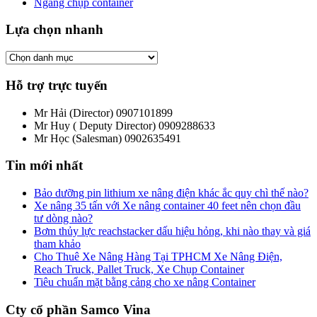
Ngáng chụp container
Lựa chọn nhanh
Hỗ trợ trực tuyến
Mr Hải (Director)
0907101899
Mr Huy ( Deputy Director)
0909288633
Mr Học (Salesman)
0902635491
Tin mới nhất
Bảo dưỡng pin lithium xe nâng điện khác ắc quy chì thế nào?
Xe nâng 35 tấn với Xe nâng container 40 feet nên chọn đầu
tư dòng nào?
Bơm thủy lực reachstacker dấu hiệu hỏng, khi nào thay và giá
tham khảo
Cho Thuê Xe Nâng Hàng Tại TPHCM Xe Nâng Điện,
Reach Truck, Pallet Truck, Xe Chụp Container
Tiêu chuẩn mặt bằng cảng cho xe nâng Container
Cty cổ phần Samco Vina