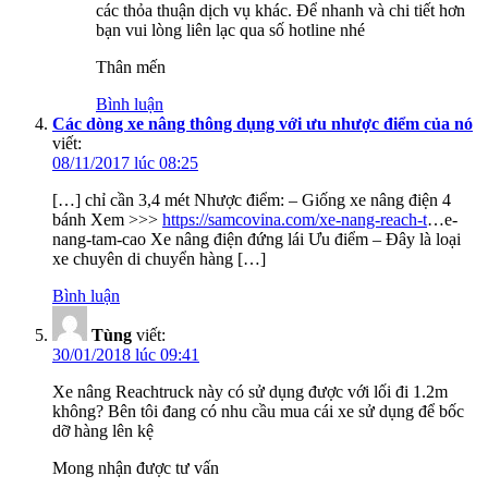
các thỏa thuận dịch vụ khác. Để nhanh và chi tiết hơn
bạn vui lòng liên lạc qua số hotline nhé
Thân mến
Bình luận
Các dòng xe nâng thông dụng với ưu nhược điểm của nó
viết:
08/11/2017 lúc 08:25
[…] chỉ cần 3,4 mét Nhược điểm: – Giống xe nâng điện 4
bánh Xem >>>
https://samcovina.com/xe-nang-reach-t
…e-
nang-tam-cao Xe nâng điện đứng lái Ưu điểm – Đây là loại
xe chuyên di chuyển hàng […]
Bình luận
Tùng
viết:
30/01/2018 lúc 09:41
Xe nâng Reachtruck này có sử dụng được với lối đi 1.2m
không? Bên tôi đang có nhu cầu mua cái xe sử dụng để bốc
dỡ hàng lên kệ
Mong nhận được tư vấn