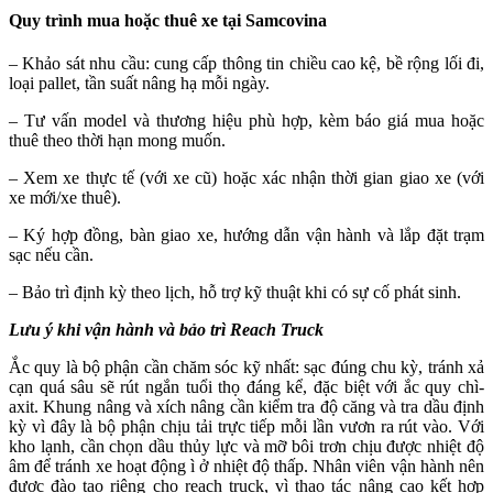
Quy trình mua hoặc thuê xe tại Samcovina
– Khảo sát nhu cầu: cung cấp thông tin chiều cao kệ, bề rộng lối đi,
loại pallet, tần suất nâng hạ mỗi ngày.
– Tư vấn model và thương hiệu phù hợp, kèm báo giá mua hoặc
thuê theo thời hạn mong muốn.
– Xem xe thực tế (với xe cũ) hoặc xác nhận thời gian giao xe (với
xe mới/xe thuê).
– Ký hợp đồng, bàn giao xe, hướng dẫn vận hành và lắp đặt trạm
sạc nếu cần.
– Bảo trì định kỳ theo lịch, hỗ trợ kỹ thuật khi có sự cố phát sinh.
Lưu ý khi vận hành và bảo trì Reach Truck
Ắc quy là bộ phận cần chăm sóc kỹ nhất: sạc đúng chu kỳ, tránh xả
cạn quá sâu sẽ rút ngắn tuổi thọ đáng kể, đặc biệt với ắc quy chì-
axit. Khung nâng và xích nâng cần kiểm tra độ căng và tra dầu định
kỳ vì đây là bộ phận chịu tải trực tiếp mỗi lần vươn ra rút vào. Với
kho lạnh, cần chọn dầu thủy lực và mỡ bôi trơn chịu được nhiệt độ
âm để tránh xe hoạt động ì ở nhiệt độ thấp. Nhân viên vận hành nên
được đào tạo riêng cho reach truck, vì thao tác nâng cao kết hợp