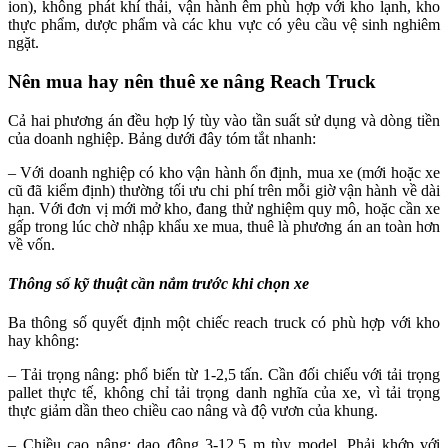
ion), không phát khí thải, vận hành êm phù hợp với kho lạnh, kho
thực phẩm, dược phẩm và các khu vực có yêu cầu vệ sinh nghiêm
ngặt.
Nên mua hay nên thuê xe nâng Reach Truck
Cả hai phương án đều hợp lý tùy vào tần suất sử dụng và dòng tiền
của doanh nghiệp. Bảng dưới đây tóm tắt nhanh:
– Với doanh nghiệp có kho vận hành ổn định, mua xe (mới hoặc xe
cũ đã kiểm định) thường tối ưu chi phí trên mỗi giờ vận hành về dài
hạn. Với đơn vị mới mở kho, đang thử nghiệm quy mô, hoặc cần xe
gấp trong lúc chờ nhập khẩu xe mua, thuê là phương án an toàn hơn
về vốn.
Thông số kỹ thuật cần nắm trước khi chọn xe
Ba thông số quyết định một chiếc reach truck có phù hợp với kho
hay không:
– Tải trọng nâng: phổ biến từ 1-2,5 tấn. Cần đối chiếu với tải trọng
pallet thực tế, không chỉ tải trọng danh nghĩa của xe, vì tải trọng
thực giảm dần theo chiều cao nâng và độ vươn của khung.
– Chiều cao nâng: dao động 3-12,5 m tùy model. Phải khớp với