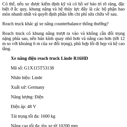
Có thể, nếu xe được kiểm định kỹ và có hồ sơ bảo trì rõ ràng, đặc
biệt ở ắc quy, khung nâng và hệ thủy lực đây là các bộ phận hao
mòn nhanh nhất và quyết định phần lớn chi phí sửa chữa về sau.
Reach truck khác gì xe nâng counterbalance thông thường?
Reach truck có khung nâng trượt ra vào và không cần đối trọng
nặng phía sau, nên bán kính quay nhỏ hơn và nâng cao hơn (tới 12
m so với khoảng 6 m của xe đối trọng), phù hợp lối đi hẹp và kệ cao
tầng.
Xe nâng điện reach truck Linde R16HD
Mã số: G1X115T53138
Nhãn hiệu: Linde
Xuất xứ: Germany
Năng lượng: Điện
Điện áp: 48 V
Tải trọng tối đa: 1600 kg
Nâng cao tối đa: tùy xe từ 10200 mm