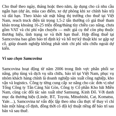
Cho thuê theo ngày, tháng hoặc theo năm, áp dụng cho cả nhu cầu
ngắn hạn (dự án, mùa cao điểm, xe dự phòng khi xe chính bảo trì)
và dài hạn. Theo khảo sát mặt bằng thị trường cho thuê tại Việt
Nam, reach truck điện tải trọng 1,5-2 tấn thường có giá thuê tham
khảo trong khoảng 16-25 triệu đồng/tháng tùy chiều cao nâng, chưa
gồm VAT và chi phí vận chuyển — mức giá cụ thể còn phụ thuộc
thương hiệu, tình trạng xe và thời hạn thuê. Hợp đồng thuê tại
Samcovina bao gồm bảo trì định kỳ và hỗ trợ kỹ thuật khi xe gặp sự
cố, giúp doanh nghiệp không phát sinh chi phí sửa chữa ngoài dự
kiến.
Vì sao chọn Samcovina
Samcovina hoạt động từ năm 2006 trong lĩnh vực phân phối xe
nâng, phụ tùng và dịch vụ sửa chữa, bảo trì tại Việt Nam, phục vụ
nhóm khách hàng chính là doanh nghiệp sản xuất công nghiệp, kho
vận và logistics. Công ty từng cung cấp xe nâng cho các đơn vị như
Tổng Công ty Tân Cảng Sài Gòn, Công ty Cổ phần Kho bãi Miền
Nam, cùng các đối tác sản xuất như Samsung, Kinh Đô. Với danh
mục đa thương hiệu (Linde, BT, Toyota, Mitsubishi, Cat, Komatsu,
Yale…), Samcovina tư vấn độc lập theo nhu cầu thực tế thay vì chỉ
bán một hãng cố định, đồng thời có đội kỹ thuật riêng để bảo trì sau
bán và sau thuê.