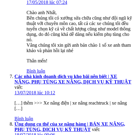
17/05/2018 lúc 07:24
Chào anh Nhất,
Bên chúng tôi có xưởng sửa chữa cũng như đội ngũ kỹ
thuật với chuyên môn cao, tất cả các xe chúng tôi đều
tuyển chọn kỹ cả về chất lượng cũng như model thông
dụng, do đó cũng khá dễ dàng nếu kiếm phụ tùng cho
nó.
Vâng chúng tôi xin gửi anh bản chào 1 số xe anh tham
khảo và phản hồi lại nhé
Thân mến!
Bình luận
Các nhà kinh doanh dịch vụ kho bãi nên biết | XE
NÂNG, PHỤ TÙNG XE NÂNG, DỊCH VỤ KỸ THUẬT
viết:
13/07/2018 lúc 10:12
[…] thêm >>> Xe nâng điện | xe nâng reachtruck | xe nâng
[…]
Bình luận
Ứng dụng cụ thể của xe nâng hàng | BÁN XE NÂNG,
PHỤ TÙNG, DỊCH VỤ KỸ THUẬT
viết:
18/07/2018 lúc 09:06