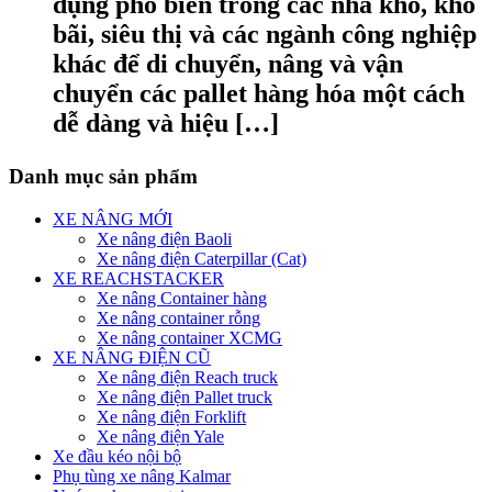
dụng phổ biến trong các nhà kho, kho
bãi, siêu thị và các ngành công nghiệp
khác để di chuyển, nâng và vận
chuyển các pallet hàng hóa một cách
dễ dàng và hiệu […]
Danh mục sản phẩm
XE NÂNG MỚI
Xe nâng điện Baoli
Xe nâng điện Caterpillar (Cat)
XE REACHSTACKER
Xe nâng Container hàng
Xe nâng container rỗng
Xe nâng container XCMG
XE NÂNG ĐIỆN CŨ
Xe nâng điện Reach truck
Xe nâng điện Pallet truck
Xe nâng điện Forklift
Xe nâng điện Yale
Xe đầu kéo nội bộ
Phụ tùng xe nâng Kalmar