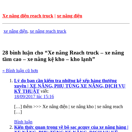
Xe nâng điện reach truck
|
xe nâng điện
xe nâng điện
,
xe nâng reach truck
28 bình luận cho “Xe nâng Reach truck – xe nâng
tầm cao – xe nâng kệ kho – kho lạnh”
« Bình luận cũ hơn
Lý do bạn cần kiểm tra những kệ xếp hàng thường
xuyên | XE NÂNG, PHỤ TÙNG XE NÂNG, DỊCH VỤ
KỸ THUẬT
viết:
18/09/2017 lúc 15:16
[…] thêm >>> Xe nâng điện | xe nâng kho | xe nâng reach
[…]
Bình luận
Kiến thức quan trọng về bộ sạc acquy của xe nâng hàng |