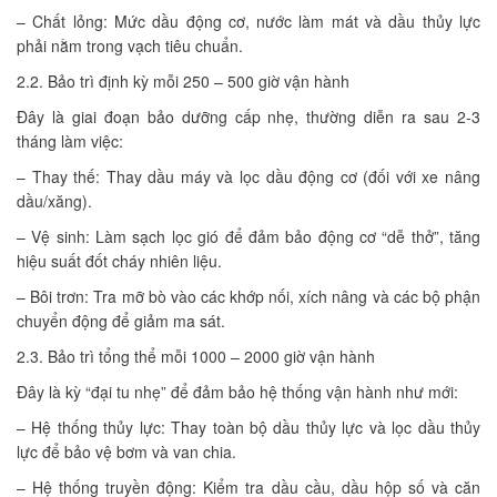
– Chất lỏng: Mức dầu động cơ, nước làm mát và dầu thủy lực
phải nằm trong vạch tiêu chuẩn.
2.2. Bảo trì định kỳ mỗi 250 – 500 giờ vận hành
Đây là giai đoạn bảo dưỡng cấp nhẹ, thường diễn ra sau 2-3
tháng làm việc:
– Thay thế: Thay dầu máy và lọc dầu động cơ (đối với xe nâng
dầu/xăng).
– Vệ sinh: Làm sạch lọc gió để đảm bảo động cơ “dễ thở”, tăng
hiệu suất đốt cháy nhiên liệu.
– Bôi trơn: Tra mỡ bò vào các khớp nối, xích nâng và các bộ phận
chuyển động để giảm ma sát.
2.3. Bảo trì tổng thể mỗi 1000 – 2000 giờ vận hành
Đây là kỳ “đại tu nhẹ” để đảm bảo hệ thống vận hành như mới:
– Hệ thống thủy lực: Thay toàn bộ dầu thủy lực và lọc dầu thủy
lực để bảo vệ bơm và van chia.
– Hệ thống truyền động: Kiểm tra dầu cầu, dầu hộp số và căn