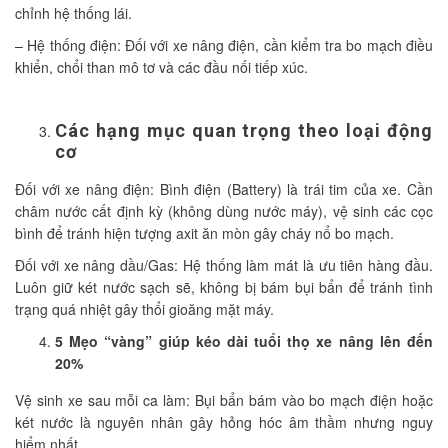
chỉnh hệ thống lái.
– Hệ thống điện: Đối với xe nâng điện, cần kiểm tra bo mạch điều
khiển, chổi than mô tơ và các đầu nối tiếp xúc.
Các hạng mục quan trọng theo loại động
cơ
Đối với xe nâng điện: Bình điện (Battery) là trái tim của xe. Cần
châm nước cất định kỳ (không dùng nước máy), vệ sinh các cọc
bình để tránh hiện tượng axit ăn mòn gây cháy nổ bo mạch.
Đối với xe nâng dầu/Gas: Hệ thống làm mát là ưu tiên hàng đầu.
Luôn giữ két nước sạch sẽ, không bị bám bụi bẩn để tránh tình
trạng quá nhiệt gây thổi gioăng mặt máy.
5 Mẹo “vàng” giúp kéo dài tuổi thọ xe nâng lên đến
20%
Vệ sinh xe sau mỗi ca làm: Bụi bẩn bám vào bo mạch điện hoặc
két nước là nguyên nhân gây hỏng hóc âm thầm nhưng nguy
hiểm nhất.