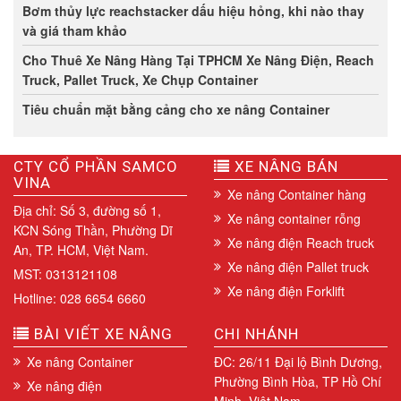
Bơm thủy lực reachstacker dấu hiệu hỏng, khi nào thay
và giá tham khảo
Cho Thuê Xe Nâng Hàng Tại TPHCM Xe Nâng Điện, Reach
Truck, Pallet Truck, Xe Chụp Container
Tiêu chuẩn mặt bằng cảng cho xe nâng Container
CTY CỔ PHẦN SAMCO
XE NÂNG BÁN
VINA
Xe nâng Container hàng
Địa chỉ: Số 3, đường số 1,
Xe nâng container rỗng
KCN Sóng Thần, Phường Dĩ
Xe nâng điện Reach truck
An, TP. HCM, Việt Nam.
Xe nâng điện Pallet truck
MST: 0313121108
Xe nâng điện Forklift
Hotline: 028 6654 6660
BÀI VIẾT XE NÂNG
CHI NHÁNH
Xe nâng Container
ĐC: 26/11 Đại lộ Bình Dương,
Phường Bình Hòa, TP Hồ Chí
Xe nâng điện