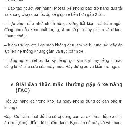
– Đào tạo người vận hành: Một tài xế không bao giờ nâng quá tải
và không chạy quá tốc độ sẽ giúp xe bền hơn gấp 2 lần.
– Lựa chọn dầu nhớt chính hãng: Đừng tiết kiệm vài trăm ngàn
đồng cho dầu kém chất lượng, vì nó sẽ phá hủy piston và xi lanh
nhanh chóng.
– Kiểm tra lốp xe: Lốp mòn không đều làm xe bị rung lắc, gây áp
lực lên hệ thống khung gầm và trục bánh xe.
– Lắng nghe thiết bị: Bất kỳ tiếng “gõ” kim loại hay tiếng rít nào
cũng là lời cầu cứu của máy móc. Hãy dừng xe và kiểm tra ngay.
Giải đáp thắc mắc thường gặp ở xe nâng
(FAQ)
Hỏi: Xe nâng để trong kho lâu ngày không dùng có cần bảo trì
không?
Đáp: Có. Dầu nhớt để lâu sẽ bị đóng cặn và axit hóa, lốp xe chịu
áp lực tại một điểm dễ bị biến dạng. Bạn nên nổ máy và vận hành