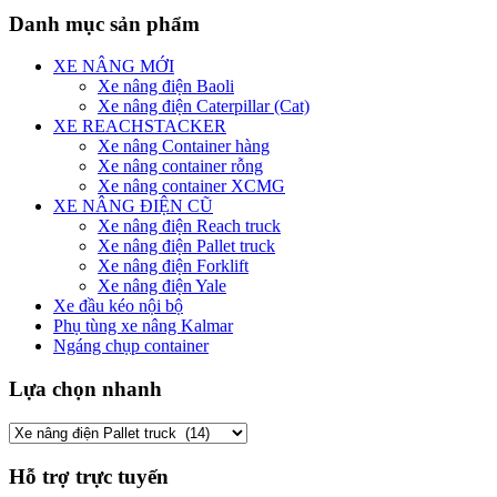
Danh mục sản phẩm
XE NÂNG MỚI
Xe nâng điện Baoli
Xe nâng điện Caterpillar (Cat)
XE REACHSTACKER
Xe nâng Container hàng
Xe nâng container rỗng
Xe nâng container XCMG
XE NÂNG ĐIỆN CŨ
Xe nâng điện Reach truck
Xe nâng điện Pallet truck
Xe nâng điện Forklift
Xe nâng điện Yale
Xe đầu kéo nội bộ
Phụ tùng xe nâng Kalmar
Ngáng chụp container
Lựa chọn nhanh
Hỗ trợ trực tuyến