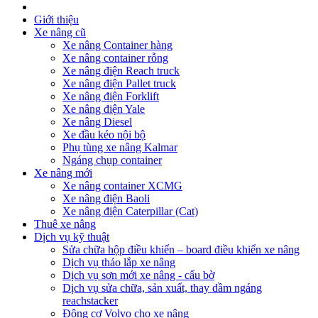
Giới thiệu
Xe nâng cũ
Xe nâng Container hàng
Xe nâng container rỗng
Xe nâng điện Reach truck
Xe nâng điện Pallet truck
Xe nâng điện Forklift
Xe nâng điện Yale
Xe nâng Diesel
Xe đầu kéo nội bộ
Phụ tùng xe nâng Kalmar
Ngáng chụp container
Xe nâng mới
Xe nâng container XCMG
Xe nâng điện Baoli
Xe nâng điện Caterpillar (Cat)
Thuê xe nâng
Dịch vụ kỹ thuật
Sửa chữa hộp điều khiển – board điều khiển xe nâng
Dịch vụ tháo lắp xe nâng
Dịch vụ sơn mới xe nâng - cẩu bờ
Dịch vụ sửa chữa, sản xuất, thay dầm ngáng
reachstacker
Động cơ Volvo cho xe nâng