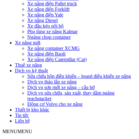
Xe nâng điện Pallet truck
Xe nâng điện Forklift
Xe nâng điện Yale
Xe nâng Diesel
Xe đầu kéo nội bộ
Phụ tùng xe nâng Kalmar
Ngáng chụp container
Xe nâng mới
Xe nâng container XCMG
Xe nâng điện Baoli
Xe nâng điện Caterpillar (Cat)
Thuê xe nâng
Dịch vụ kỹ thuật
Sửa chữa hộp điều khiển – board điều khiển xe nâng
Dịch vụ tháo lắp xe nâng
Dịch vụ sơn mới xe nâng – cẩu bờ
Dịch vụ sửa chữa, sản xuất, thay dầm ngáng
reachstacker
Động cơ Volvo cho xe nâng
Thiết bị kho khác
Tin tức
Liên hệ
MENU
MENU