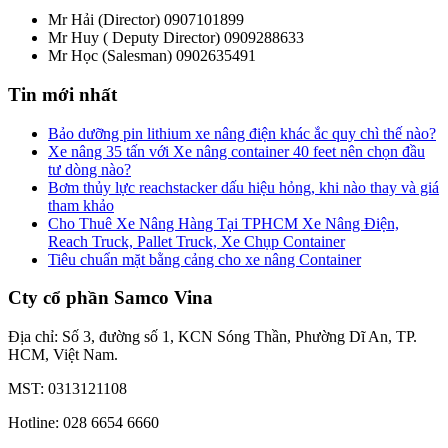
Mr Hải (Director)
0907101899
Mr Huy ( Deputy Director)
0909288633
Mr Học (Salesman)
0902635491
Tin mới nhất
Bảo dưỡng pin lithium xe nâng điện khác ắc quy chì thế nào?
Xe nâng 35 tấn với Xe nâng container 40 feet nên chọn đầu
tư dòng nào?
Bơm thủy lực reachstacker dấu hiệu hỏng, khi nào thay và giá
tham khảo
Cho Thuê Xe Nâng Hàng Tại TPHCM Xe Nâng Điện,
Reach Truck, Pallet Truck, Xe Chụp Container
Tiêu chuẩn mặt bằng cảng cho xe nâng Container
Cty cổ phần Samco Vina
Địa chỉ: Số 3, đường số 1, KCN Sóng Thần, Phường Dĩ An, TP.
HCM, Việt Nam.
MST: 0313121108
Hotline: 028 6654 6660