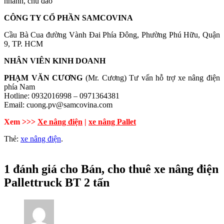
nhanh, chu đáo
CÔNG TY CỔ PHẦN SAMCOVINA
Cầu Bà Cua đường Vành Đai Phía Đông, Phường Phú Hữu, Quận
9, TP. HCM
NHÂN VIÊN KINH DOANH
PHẠM VĂN CƯƠNG
(Mr. Cương) Tư vấn hỗ trợ xe nâng điện
phía Nam
Hotline: 0932016998 – 0971364381
Email: cuong.pv@samcovina.com
Xem >>>
Xe nâng điện
|
xe nâng Pallet
Thẻ:
xe nâng điện
.
1 đánh giá cho
Bán, cho thuê xe nâng điện
Pallettruck BT 2 tấn