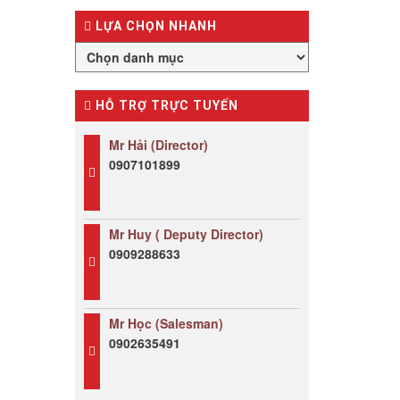
LỰA CHỌN NHANH
HỖ TRỢ TRỰC TUYẾN
Mr Hải (Director)
0907101899
Mr Huy ( Deputy Director)
0909288633
Mr Học (Salesman)
0902635491