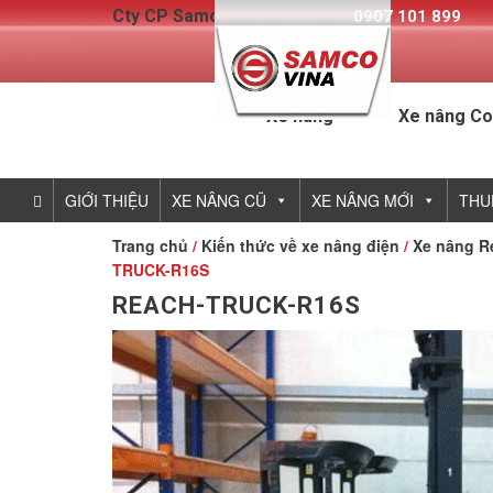
Cty CP Samcovina - Hotline:
0907 101 899
Xe nâng
Xe nâng Co
GIỚI THIỆU
XE NÂNG CŨ
XE NÂNG MỚI
THU
Trang chủ
/
Kiến thức về xe nâng điện
/
Xe nâng Re
TRUCK-R16S
REACH-TRUCK-R16S