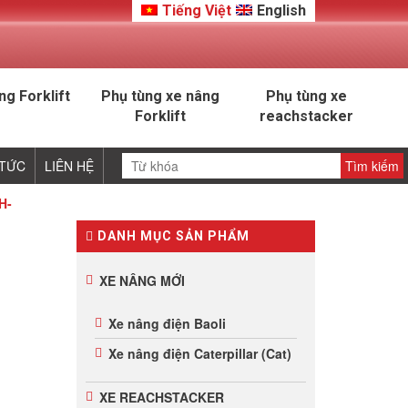
Tiếng Việt
English
ng Forklift
Phụ tùng xe nâng
Phụ tùng xe
Forklift
reachstacker
 TỨC
LIÊN HỆ
H-
DANH MỤC SẢN PHẨM
XE NÂNG MỚI
Xe nâng điện Baoli
Xe nâng điện Caterpillar (Cat)
XE REACHSTACKER