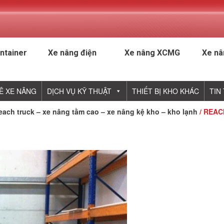
ntainer
Xe nâng điện
Xe nâng XCMG
Xe nâ
Ê XE NÂNG
DỊCH VỤ KỸ THUẬT
THIẾT BỊ KHO KHÁC
TIN
ach truck – xe nâng tầm cao – xe nâng kệ kho – kho lạnh
/ REAC