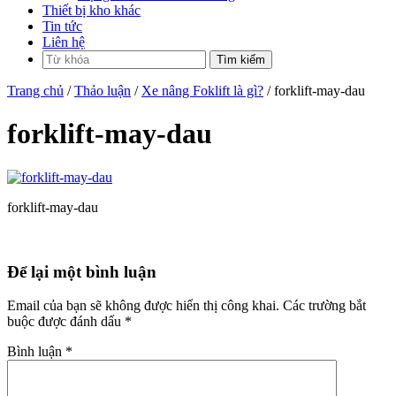
Thiết bị kho khác
Tin tức
Liên hệ
Trang chủ
/
Thảo luận
/
Xe nâng Foklift là gì?
/ forklift-may-dau
forklift-may-dau
forklift-may-dau
Để lại một bình luận
Email của bạn sẽ không được hiển thị công khai.
Các trường bắt
buộc được đánh dấu
*
Bình luận
*