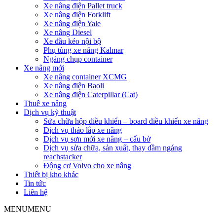
Xe nâng điện Pallet truck
Xe nâng điện Forklift
Xe nâng điện Yale
Xe nâng Diesel
Xe đầu kéo nội bộ
Phụ tùng xe nâng Kalmar
Ngáng chụp container
Xe nâng mới
Xe nâng container XCMG
Xe nâng điện Baoli
Xe nâng điện Caterpillar (Cat)
Thuê xe nâng
Dịch vụ kỹ thuật
Sửa chữa hộp điều khiển – board điều khiển xe nâng
Dịch vụ tháo lắp xe nâng
Dịch vụ sơn mới xe nâng – cẩu bờ
Dịch vụ sửa chữa, sản xuất, thay dầm ngáng
reachstacker
Động cơ Volvo cho xe nâng
Thiết bị kho khác
Tin tức
Liên hệ
MENU
MENU