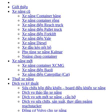
Giới thiệu
Xe nâng cũ
Xe nâng Container hàng
Xe nâng container rỗng
Xe nâng điện Reach truck
Xe nâng điện Pallet truck
Xe nâng điện Forklift
Xe nâng điện Yale
Xe nâng Diesel
Xe đầu kéo nội bộ
Phụ tùng xe nâng Kalmar
Ngáng chụp container
Xe nâng mới
Xe nâng container XCMG
Xe nâng điện Baoli
Xe nâng điện Caterpillar (Cat)
Thuê xe nâng
Dịch vụ kỹ thuật
Sửa chữa hộp điều khiển – board điều khiển xe nâng
Dịch vụ tháo lắp xe nâng
Dịch vụ sơn mới xe nâng - cẩu bờ
Dịch vụ sửa chữa, sản xuất, thay dầm ngáng
reachstacker
Động cơ Volvo cho xe nâng