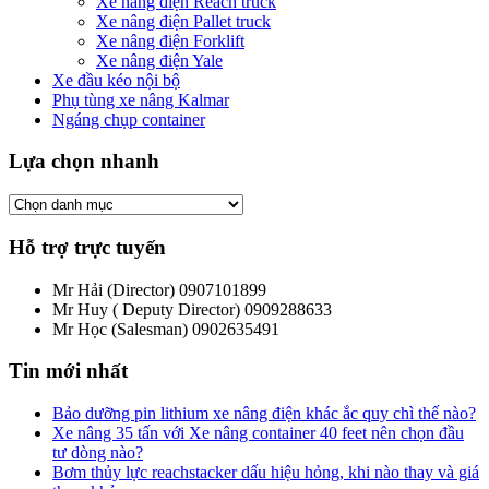
Xe nâng điện Reach truck
Xe nâng điện Pallet truck
Xe nâng điện Forklift
Xe nâng điện Yale
Xe đầu kéo nội bộ
Phụ tùng xe nâng Kalmar
Ngáng chụp container
Lựa chọn nhanh
Hỗ trợ trực tuyến
Mr Hải (Director)
0907101899
Mr Huy ( Deputy Director)
0909288633
Mr Học (Salesman)
0902635491
Tin mới nhất
Bảo dưỡng pin lithium xe nâng điện khác ắc quy chì thế nào?
Xe nâng 35 tấn với Xe nâng container 40 feet nên chọn đầu
tư dòng nào?
Bơm thủy lực reachstacker dấu hiệu hỏng, khi nào thay và giá