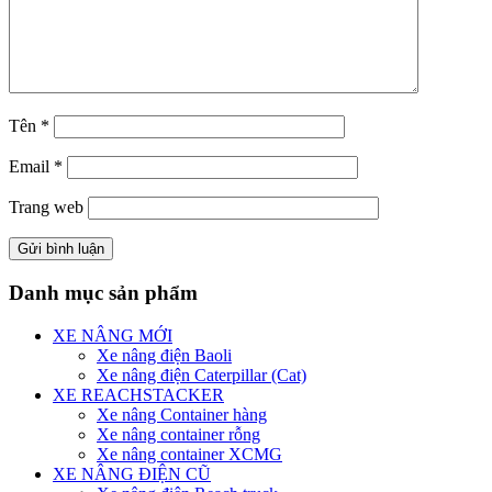
Tên
*
Email
*
Trang web
Danh mục sản phẩm
XE NÂNG MỚI
Xe nâng điện Baoli
Xe nâng điện Caterpillar (Cat)
XE REACHSTACKER
Xe nâng Container hàng
Xe nâng container rỗng
Xe nâng container XCMG
XE NÂNG ĐIỆN CŨ