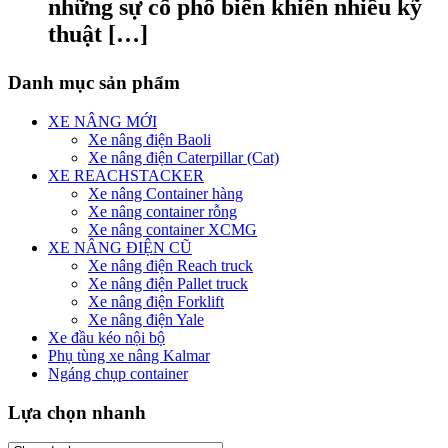
những sự cố phổ biến khiến nhiều kỹ
thuật […]
Danh mục sản phẩm
XE NÂNG MỚI
Xe nâng điện Baoli
Xe nâng điện Caterpillar (Cat)
XE REACHSTACKER
Xe nâng Container hàng
Xe nâng container rỗng
Xe nâng container XCMG
XE NÂNG ĐIỆN CŨ
Xe nâng điện Reach truck
Xe nâng điện Pallet truck
Xe nâng điện Forklift
Xe nâng điện Yale
Xe đầu kéo nội bộ
Phụ tùng xe nâng Kalmar
Ngáng chụp container
Lựa chọn nhanh