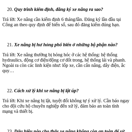
Quy trình kiểm định, đăng ký xe nâng ra sao?
Trả lời: Xe nâng cần kiểm định 6 tháng/lần. Đăng ký lần đầu tại
Công an theo quy định để biển số, sau đó đăng kiểm đúng hạn.
Xe nâng bị hư hỏng phổ biến ở những bộ phận nào?
Trả lời: Xe nâng thường bị hỏng hóc ở các hệ thống: hệ thống
hydraulics, động cơ điện/động cơ đốt trong, hệ thống lái và phanh.
Ngoài ra còn các linh kiện như: lốp xe, cần cân nâng, dây điện, ắc
quy…
Cách xử lý khi xe nâng bị lật úp?
Trả lời: Khi xe nâng bị lật, tuyệt đối không tự ý xử lý. Cần báo ngay
cho đội cứu hộ chuyên nghiệp đến xử lý, đảm bảo an toàn tính
mạng và thiết bị.
Dấu hiệu nào cho thấy xe nâng không còn an toàn để sử