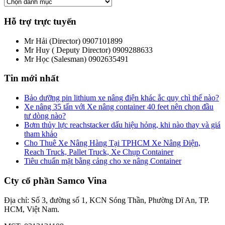
Hỗ trợ trực tuyến
Mr Hải (Director)
0907101899
Mr Huy ( Deputy Director)
0909288633
Mr Học (Salesman)
0902635491
Tin mới nhất
Bảo dưỡng pin lithium xe nâng điện khác ắc quy chì thế nào?
Xe nâng 35 tấn với Xe nâng container 40 feet nên chọn đầu
tư dòng nào?
Bơm thủy lực reachstacker dấu hiệu hỏng, khi nào thay và giá
tham khảo
Cho Thuê Xe Nâng Hàng Tại TPHCM Xe Nâng Điện,
Reach Truck, Pallet Truck, Xe Chụp Container
Tiêu chuẩn mặt bằng cảng cho xe nâng Container
Cty cổ phần Samco Vina
Địa chỉ: Số 3, đường số 1, KCN Sóng Thần, Phường Dĩ An, TP.
HCM, Việt Nam.