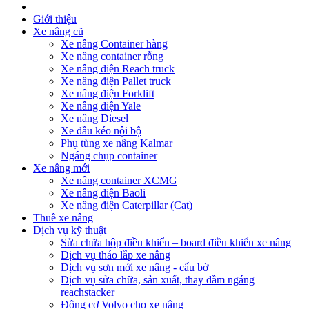
Giới thiệu
Xe nâng cũ
Xe nâng Container hàng
Xe nâng container rỗng
Xe nâng điện Reach truck
Xe nâng điện Pallet truck
Xe nâng điện Forklift
Xe nâng điện Yale
Xe nâng Diesel
Xe đầu kéo nội bộ
Phụ tùng xe nâng Kalmar
Ngáng chụp container
Xe nâng mới
Xe nâng container XCMG
Xe nâng điện Baoli
Xe nâng điện Caterpillar (Cat)
Thuê xe nâng
Dịch vụ kỹ thuật
Sửa chữa hộp điều khiển – board điều khiển xe nâng
Dịch vụ tháo lắp xe nâng
Dịch vụ sơn mới xe nâng - cẩu bờ
Dịch vụ sửa chữa, sản xuất, thay dầm ngáng
reachstacker
Động cơ Volvo cho xe nâng