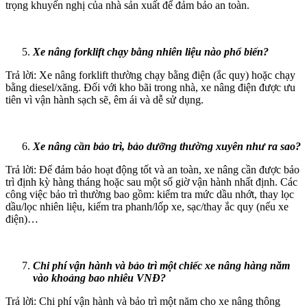
trọng khuyến nghị của nhà sản xuất để đảm bảo an toàn.
Xe nâng forklift chạy bằng nhiên liệu nào phổ biến?
Trả lời: Xe nâng forklift thường chạy bằng điện (ắc quy) hoặc chạy
bằng diesel/xăng. Đối với kho bãi trong nhà, xe nâng điện được ưu
tiên vì vận hành sạch sẽ, êm ái và dễ sử dụng.
Xe nâng cần bảo trì, bảo dưỡng thường xuyên như ra sao?
Trả lời: Để đảm bảo hoạt động tốt và an toàn, xe nâng cần được bảo
trì định kỳ hàng tháng hoặc sau một số giờ vận hành nhất định. Các
công việc bảo trì thường bao gồm: kiểm tra mức dầu nhớt, thay lọc
dầu/lọc nhiên liệu, kiểm tra phanh/lốp xe, sạc/thay ắc quy (nếu xe
điện)…
Chi phí vận hành và bảo trì một chiếc xe nâng hàng năm
vào khoảng bao nhiêu VNĐ?
Trả lời: Chi phí vận hành và bảo trì một năm cho xe nâng thông