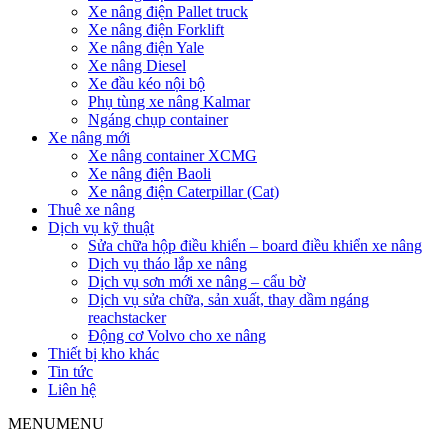
Xe nâng điện Pallet truck
Xe nâng điện Forklift
Xe nâng điện Yale
Xe nâng Diesel
Xe đầu kéo nội bộ
Phụ tùng xe nâng Kalmar
Ngáng chụp container
Xe nâng mới
Xe nâng container XCMG
Xe nâng điện Baoli
Xe nâng điện Caterpillar (Cat)
Thuê xe nâng
Dịch vụ kỹ thuật
Sửa chữa hộp điều khiển – board điều khiển xe nâng
Dịch vụ tháo lắp xe nâng
Dịch vụ sơn mới xe nâng – cẩu bờ
Dịch vụ sửa chữa, sản xuất, thay dầm ngáng
reachstacker
Động cơ Volvo cho xe nâng
Thiết bị kho khác
Tin tức
Liên hệ
MENU
MENU