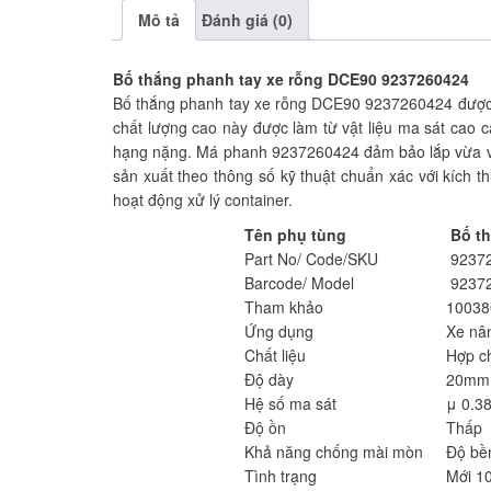
Mô tả
Đánh giá (0)
Bố thắng phanh tay xe rỗng DCE90 9237260424
Bố thắng phanh tay xe rỗng DCE90 9237260424 được t
chất lượng cao này được làm từ vật liệu ma sát cao c
hạng nặng. Má phanh 9237260424 đảm bảo lắp vừa vặn
sản xuất theo thông số kỹ thuật chuẩn xác với kích t
hoạt động xử lý container.
Tên phụ tùng
Bố t
Part No/ Code/SKU
92372
Barcode/ Model
92372
Tham khảo
10038
Ứng dụng
Xe nâ
Chất liệu
Hợp ch
Độ dày
20mm 
Hệ số ma sát
μ 0.38
Độ ồn
Thấp
Khả năng chống mài mòn
Độ bền
Tình trạng
Mới 1