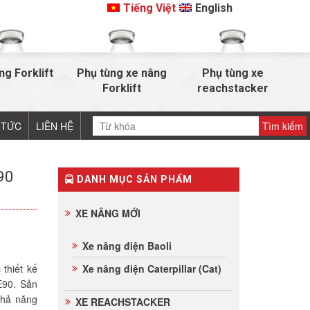
Tiếng Việt
English
ng Forklift
Phụ tùng xe nâng
Phụ tùng xe
Forklift
reachstacker
 TỨC
LIÊN HỆ
90
DANH MỤC SẢN PHẨM
XE NÂNG MỚI
Xe nâng điện Baoli
thiết kế
Xe nâng điện Caterpillar (Cat)
E90. Sản
khả năng
XE REACHSTACKER