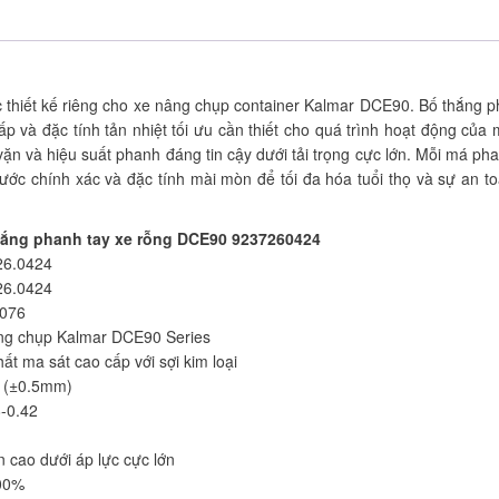
hiết kế riêng cho xe nâng chụp container Kalmar DCE90. Bố thắng p
ấp và đặc tính tản nhiệt tối ưu cần thiết cho quá trình hoạt động củ
 và hiệu suất phanh đáng tin cậy dưới tải trọng cực lớn. Mỗi má ph
hước chính xác và đặc tính mài mòn để tối đa hóa tuổi thọ và sự an t
hắng phanh tay xe rỗng DCE90
9237260424
6.0424
6.0424
076
ng chụp Kalmar DCE90 Series
ất ma sát cao cấp với sợi kim loại
(±0.5mm)
-0.42
 cao dưới áp lực cực lớn
00%