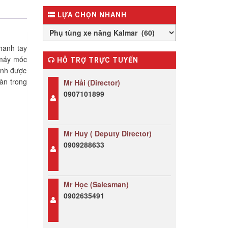
LỰA CHỌN NHANH
hanh tay
a máy móc
HỖ TRỢ TRỰC TUYẾN
anh được
oàn trong
Mr Hải (Director)
0907101899
Mr Huy ( Deputy Director)
0909288633
Mr Học (Salesman)
0902635491