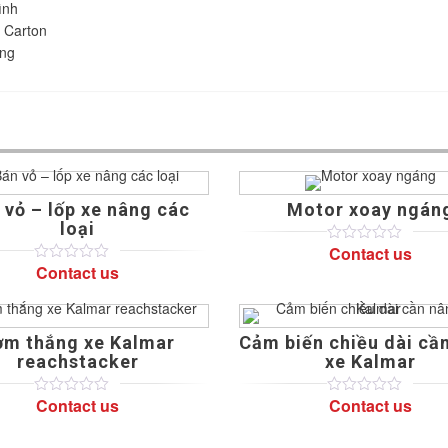
ình
 Carton
áng
 vỏ – lốp xe nâng các
Motor xoay ngán
loại
Contact us
0
5
0
out
Contact us
0
5
0
of
out
based
of
on
based
customer
on
ratings
ơm thắng xe Kalmar
Cảm biến chiều dài cầ
customer
ratings
reachstacker
xe Kalmar
Contact us
Contact us
0
5
0
0
5
0
out
out
of
of
based
based