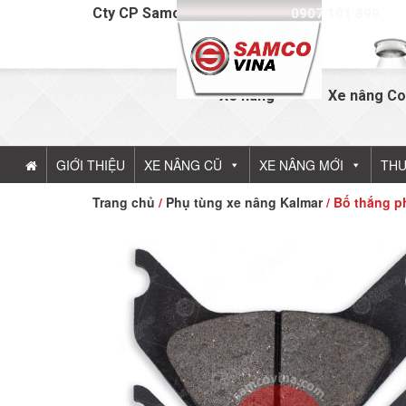
Cty CP Samcovina - Hotline:
0907 101 899
Xe nâng
Xe nâng Co
GIỚI THIỆU
XE NÂNG CŨ
XE NÂNG MỚI
THU
Trang chủ
/
Phụ tùng xe nâng Kalmar
/ Bố thắng p