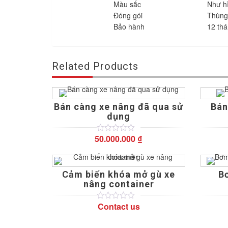
Màu sắc
Như h
Đóng gói
Thùng
Bảo hành
12 th
Related Products
Bán càng xe nâng đã qua sử
Bán
dụng
50.000.000
₫
0
5
0
out
of
based
on
Cảm biến khóa mở gù xe
B
customer
ratings
nâng container
Contact us
0
5
0
out
of
based