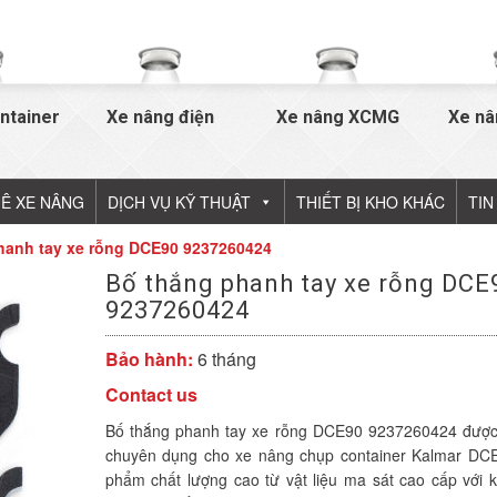
ntainer
Xe nâng điện
Xe nâng XCMG
Xe nâ
Ê XE NÂNG
DỊCH VỤ KỸ THUẬT
THIẾT BỊ KHO KHÁC
TIN
hanh tay xe rỗng DCE90 9237260424
Bố thắng phanh tay xe rỗng DCE
9237260424
Bảo hành:
6 tháng
Contact us
Bố thắng phanh tay xe rỗng DCE90 9237260424 được 
chuyên dụng cho xe nâng chụp container Kalmar DC
phẩm chất lượng cao từ vật liệu ma sát cao cấp với 