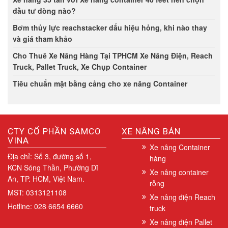
đầu tư dòng nào?
Bơm thủy lực reachstacker dấu hiệu hỏng, khi nào thay
và giá tham khảo
Cho Thuê Xe Nâng Hàng Tại TPHCM Xe Nâng Điện, Reach
Truck, Pallet Truck, Xe Chụp Container
Tiêu chuẩn mặt bằng cảng cho xe nâng Container
CTY CỔ PHẦN SAMCO
XE NÂNG BÁN
VINA
Xe nâng Container
Địa chỉ: Số 3, đường số 1,
hàng
KCN Sóng Thần, Phường Dĩ
Xe nâng container
An, TP. HCM, Việt Nam.
rỗng
MST: 0313121108
Xe nâng điện Reach
Hotline: 028 6654 6660
truck
Xe nâng điện Pallet