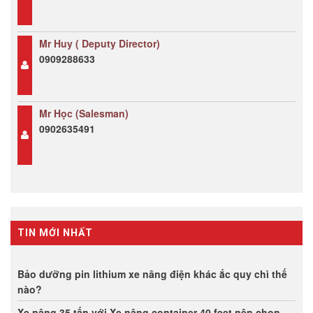
Mr Huy ( Deputy Director)
0909288633
Mr Học (Salesman)
0902635491
TIN MỚI NHẤT
Bảo dưỡng pin lithium xe nâng điện khác ắc quy chì thế
nào?
Xe nâng 35 tấn với Xe nâng container 40 feet nên chọn