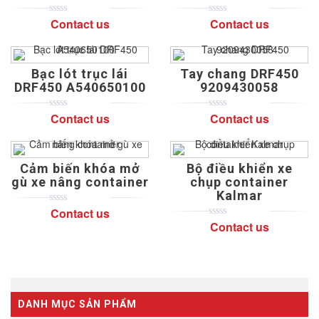
Contact us
Contact us
0
5
0
0
5
0
out
out
of
of
based
based
on
on
Bạc lót trục lái
Tay chang DRF450
customer
customer
ratings
ratings
DRF450 A540650100
9209430058
Contact us
Contact us
0
5
0
0
5
0
out
out
of
of
based
based
on
on
Cảm biến khóa mở
Bộ điều khiển xe
customer
customer
ratings
ratings
gù xe nâng container
chụp container
Kalmar
Contact us
0
5
0
out
Contact us
0
5
0
of
out
based
of
on
based
customer
on
ratings
customer
ratings
DANH MỤC SẢN PHẨM