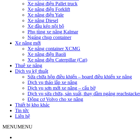
Xe nâng điện Pallet truck
Xe nâng điện Forklift
Xe nâng điện Yale
Xe nâng Diesel
Xe đầu kéo nội bộ
Phụ tùng xe nâng Kalmar
Ngáng chụp container
Xe nâng mới
Xe nâng container XCMG
Xe nâng điện Baoli
Xe nâng điện Caterpillar (Cat)
Thuê xe nâng
Dịch vụ kỹ thuật
Sửa chữa hộp điều khiển – board điều khiển xe nâng
Dịch vụ tháo lắp xe nâng
Dịch vụ sơn mới xe nâng – cẩu bờ
Dịch vụ sửa chữa, sản xuất, thay dầm ngáng reachstacke
Động cơ Volvo cho xe nâng
Thiết bị kho khác
Tin tức
Liên hệ
MENU
MENU