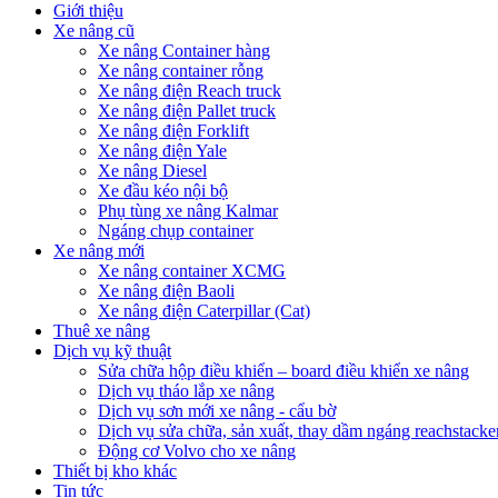
Giới thiệu
Xe nâng cũ
Xe nâng Container hàng
Xe nâng container rỗng
Xe nâng điện Reach truck
Xe nâng điện Pallet truck
Xe nâng điện Forklift
Xe nâng điện Yale
Xe nâng Diesel
Xe đầu kéo nội bộ
Phụ tùng xe nâng Kalmar
Ngáng chụp container
Xe nâng mới
Xe nâng container XCMG
Xe nâng điện Baoli
Xe nâng điện Caterpillar (Cat)
Thuê xe nâng
Dịch vụ kỹ thuật
Sửa chữa hộp điều khiển – board điều khiển xe nâng
Dịch vụ tháo lắp xe nâng
Dịch vụ sơn mới xe nâng - cẩu bờ
Dịch vụ sửa chữa, sản xuất, thay dầm ngáng reachstacke
Động cơ Volvo cho xe nâng
Thiết bị kho khác
Tin tức