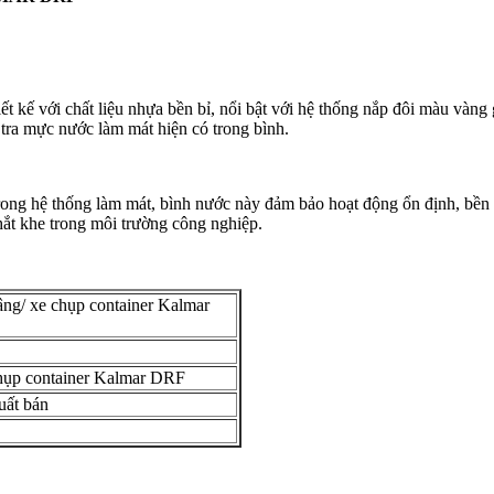
 với chất liệu nhựa bền bỉ, nổi bật với hệ thống nắp đôi màu vàng gi
tra mực nước làm mát hiện có trong bình.
 trong hệ thống làm mát, bình nước này đảm bảo hoạt động ổn định, bền 
hắt khe trong môi trường công nghiệp.
g/ xe chụp container Kalmar
chụp container Kalmar DRF
uất bán