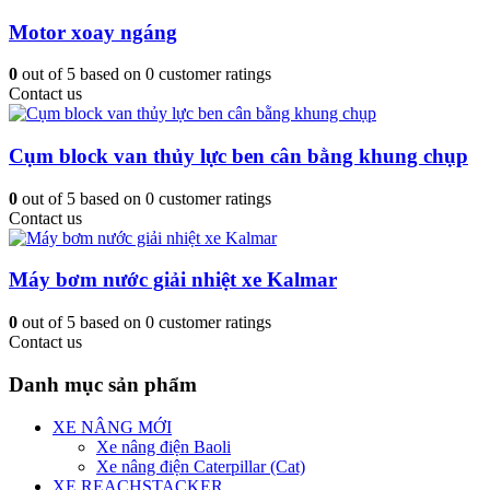
Motor xoay ngáng
0
out of
5
based on
0
customer ratings
Contact us
Cụm block van thủy lực ben cân bằng khung chụp
0
out of
5
based on
0
customer ratings
Contact us
Máy bơm nước giải nhiệt xe Kalmar
0
out of
5
based on
0
customer ratings
Contact us
Danh mục sản phẩm
XE NÂNG MỚI
Xe nâng điện Baoli
Xe nâng điện Caterpillar (Cat)
XE REACHSTACKER