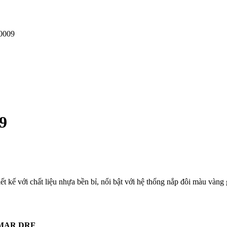
0009
9
 với chất liệu nhựa bền bỉ, nổi bật với hệ thống nắp đôi màu vàng giú
MAR DRF