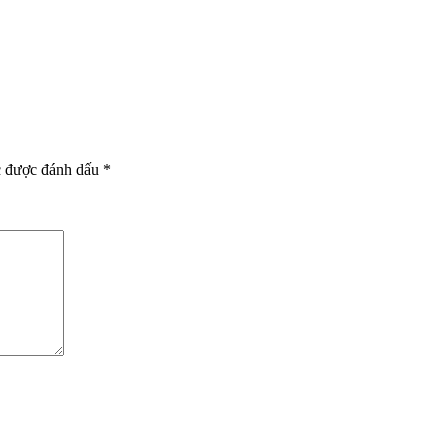
c được đánh dấu
*