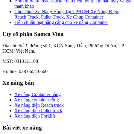
Bơm thủy lực reachstacker dấu hiệu hỏng, khi nào thay và giá
tham khảo
Cho Thuê Xe Nâng Hàng Tại TPHCM Xe Nâng Điện,
Reach Truck, Pallet Truck, Xe Chụp Container
Tiêu chuẩn mặt bằng cảng cho xe nâng Container
Cty cổ phần Samco Vina
Địa chỉ: Số 3, đường số 1, KCN Sóng Thần, Phường Dĩ An, TP.
HCM, Việt Nam.
MST: 0313121108
Hotline: 028 6654 6660
Xe nâng bán
Xe nâng Container hàng
Xe nâng container rỗng
Xe nâng điện Reach truck
Xe nâng điện Pallet truck
Xe nâng điện Forklift
Bài viết xe nâng