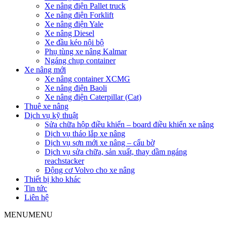
Xe nâng điện Pallet truck
Xe nâng điện Forklift
Xe nâng điện Yale
Xe nâng Diesel
Xe đầu kéo nội bộ
Phụ tùng xe nâng Kalmar
Ngáng chụp container
Xe nâng mới
Xe nâng container XCMG
Xe nâng điện Baoli
Xe nâng điện Caterpillar (Cat)
Thuê xe nâng
Dịch vụ kỹ thuật
Sửa chữa hộp điều khiển – board điều khiển xe nâng
Dịch vụ tháo lắp xe nâng
Dịch vụ sơn mới xe nâng – cẩu bờ
Dịch vụ sửa chữa, sản xuất, thay dầm ngáng
reachstacker
Động cơ Volvo cho xe nâng
Thiết bị kho khác
Tin tức
Liên hệ
MENU
MENU