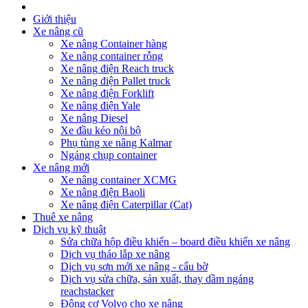
Giới thiệu
Xe nâng cũ
Xe nâng Container hàng
Xe nâng container rỗng
Xe nâng điện Reach truck
Xe nâng điện Pallet truck
Xe nâng điện Forklift
Xe nâng điện Yale
Xe nâng Diesel
Xe đầu kéo nội bộ
Phụ tùng xe nâng Kalmar
Ngáng chụp container
Xe nâng mới
Xe nâng container XCMG
Xe nâng điện Baoli
Xe nâng điện Caterpillar (Cat)
Thuê xe nâng
Dịch vụ kỹ thuật
Sửa chữa hộp điều khiển – board điều khiển xe nâng
Dịch vụ tháo lắp xe nâng
Dịch vụ sơn mới xe nâng - cẩu bờ
Dịch vụ sửa chữa, sản xuất, thay dầm ngáng
reachstacker
Động cơ Volvo cho xe nâng