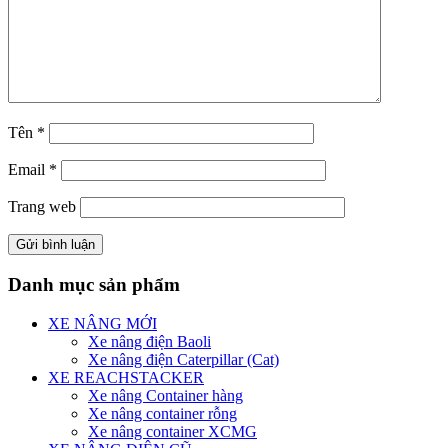
Tên
*
Email
*
Trang web
Danh mục sản phẩm
XE NÂNG MỚI
Xe nâng điện Baoli
Xe nâng điện Caterpillar (Cat)
XE REACHSTACKER
Xe nâng Container hàng
Xe nâng container rỗng
Xe nâng container XCMG