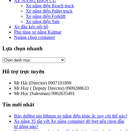
XE NÂNG ĐIỆN CŨ
Xe nâng điện Reach truck
Xe nâng điện Pallet truck
Xe nâng điện Forklift
Xe nâng điện Yale
Xe đầu kéo nội bộ
Phụ tùng xe nâng Kalmar
Ngáng chụp container
Lựa chọn nhanh
Hỗ trợ trực tuyến
Mr Hải (Director)
0907101899
Mr Huy ( Deputy Director)
0909288633
Mr Học (Salesman)
0902635491
Tin mới nhất
Bảo dưỡng pin lithium xe nâng điện khác ắc quy chì thế nào?
Xe nâng 35 tấn với Xe nâng container 40 feet nên chọn đầu
tư dòng nào?