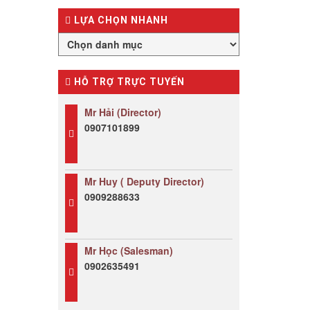
LỰA CHỌN NHANH
HỖ TRỢ TRỰC TUYẾN
Mr Hải (Director)
0907101899
Mr Huy ( Deputy Director)
0909288633
Mr Học (Salesman)
0902635491