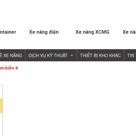
ntainer
Xe nâng điện
Xe nâng XCMG
Xe nâ
Ê XE NÂNG
DỊCH VỤ KỸ THUẬT
THIẾT BỊ KHO KHÁC
TIN
m-biến 8