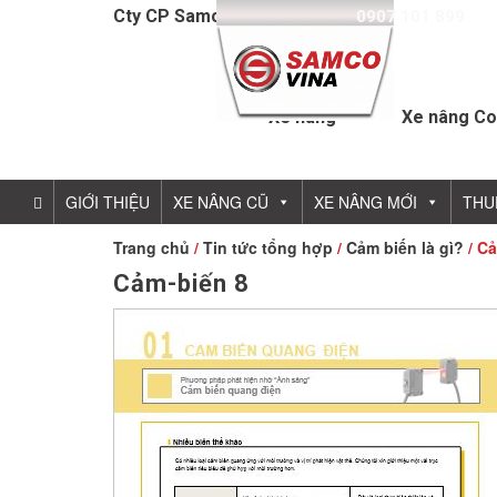
Cty CP Samcovina - Hotline:
0907 101 899
Xe nâng
Xe nâng Co
GIỚI THIỆU
XE NÂNG CŨ
XE NÂNG MỚI
THU
Trang chủ
/
Tin tức tổng hợp
/
Cảm biến là gì?
/ Cả
Cảm-biến 8