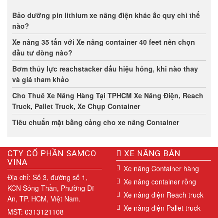
Bảo dưỡng pin lithium xe nâng điện khác ắc quy chì thế
nào?
Xe nâng 35 tấn với Xe nâng container 40 feet nên chọn
đầu tư dòng nào?
Bơm thủy lực reachstacker dấu hiệu hỏng, khi nào thay
và giá tham khảo
Cho Thuê Xe Nâng Hàng Tại TPHCM Xe Nâng Điện, Reach
Truck, Pallet Truck, Xe Chụp Container
Tiêu chuẩn mặt bằng cảng cho xe nâng Container
CTY CỔ PHẦN SAMCO
XE NÂNG BÁN
VINA
Xe nâng Container hàng
Địa chỉ: Số 3, đường số 1,
Xe nâng container rỗng
KCN Sóng Thần, Phường Dĩ
Xe nâng điện Reach truck
An, TP. HCM, Việt Nam.
Xe nâng điện Pallet truck
MST: 0313121108