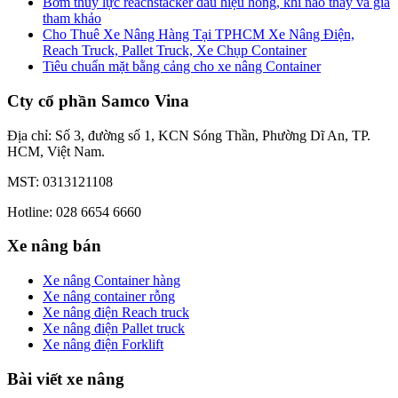
Bơm thủy lực reachstacker dấu hiệu hỏng, khi nào thay và giá
tham khảo
Cho Thuê Xe Nâng Hàng Tại TPHCM Xe Nâng Điện,
Reach Truck, Pallet Truck, Xe Chụp Container
Tiêu chuẩn mặt bằng cảng cho xe nâng Container
Cty cổ phần Samco Vina
Địa chỉ: Số 3, đường số 1, KCN Sóng Thần, Phường Dĩ An, TP.
HCM, Việt Nam.
MST: 0313121108
Hotline: 028 6654 6660
Xe nâng bán
Xe nâng Container hàng
Xe nâng container rỗng
Xe nâng điện Reach truck
Xe nâng điện Pallet truck
Xe nâng điện Forklift
Bài viết xe nâng