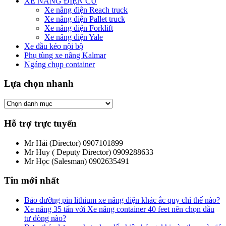
XE NÂNG ĐIỆN CŨ
Xe nâng điện Reach truck
Xe nâng điện Pallet truck
Xe nâng điện Forklift
Xe nâng điện Yale
Xe đầu kéo nội bộ
Phụ tùng xe nâng Kalmar
Ngáng chụp container
Lựa chọn nhanh
Hỗ trợ trực tuyến
Mr Hải (Director)
0907101899
Mr Huy ( Deputy Director)
0909288633
Mr Học (Salesman)
0902635491
Tin mới nhất
Bảo dưỡng pin lithium xe nâng điện khác ắc quy chì thế nào?
Xe nâng 35 tấn với Xe nâng container 40 feet nên chọn đầu
tư dòng nào?