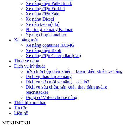
Xe nâng điện Pallet truck
Xe nâng điện Forklift
Xe nâng điện Yale
Xe nâng Diesel
Xe đầu kéo nội bộ
Phụ tùng xe nâng Kalmar
Ngáng chụp container
Xe nâng mới
Xe nâng container XCMG
Xe nâng điện Baoli
Xe nâng điện Caterpillar (Cat)
Thuê xe nâng
Dịch vụ kỹ thuật
Sửa chữa hộp điều khiển – board điều khiển xe nâng
Dịch vụ tháo lắp xe nâng
Dịch vụ sơn mới xe nâng – cẩu bờ
Dịch vụ sửa chữa, sản xuất, thay dầm ngáng
reachstacker
Động cơ Volvo cho xe nâng
Thiết bị kho khác
Tin tức
Liên hệ
MENU
MENU