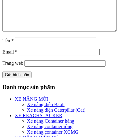
Tên
*
Email
*
Trang web
Danh mục sản phẩm
XE NÂNG MỚI
Xe nâng điện Baoli
Xe nâng điện Caterpillar (Cat)
XE REACHSTACKER
Xe nâng Container hàng
Xe nâng container rỗng
Xe nâng container XCMG