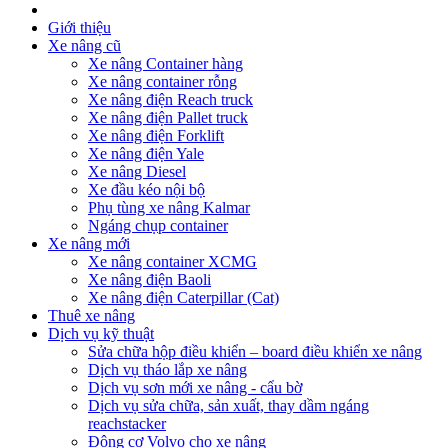
Giới thiệu
Xe nâng cũ
Xe nâng Container hàng
Xe nâng container rỗng
Xe nâng điện Reach truck
Xe nâng điện Pallet truck
Xe nâng điện Forklift
Xe nâng điện Yale
Xe nâng Diesel
Xe đầu kéo nội bộ
Phụ tùng xe nâng Kalmar
Ngáng chụp container
Xe nâng mới
Xe nâng container XCMG
Xe nâng điện Baoli
Xe nâng điện Caterpillar (Cat)
Thuê xe nâng
Dịch vụ kỹ thuật
Sửa chữa hộp điều khiển – board điều khiển xe nâng
Dịch vụ tháo lắp xe nâng
Dịch vụ sơn mới xe nâng - cẩu bờ
Dịch vụ sửa chữa, sản xuất, thay dầm ngáng
reachstacker
Động cơ Volvo cho xe nâng