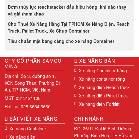
Bơm thủy lực reachstacker dấu hiệu hỏng, khi nào thay
và giá tham khảo
Cho Thuê Xe Nâng Hàng Tại TPHCM Xe Nâng Điện, Reach
Truck, Pallet Truck, Xe Chụp Container
Tiêu chuẩn mặt bằng cảng cho xe nâng Container
CTY CỔ PHẦN SAMCO
XE NÂNG BÁN
VINA
Xe nâng Container hàng
Địa chỉ: Số 3, đường số 1,
Xe nâng container rỗng
KCN Sóng Thần, Phường Dĩ
Xe nâng điện Reach truck
An, TP. HCM, Việt Nam.
Xe nâng điện Pallet truck
MST: 0313121108
Xe nâng điện Forklift
Hotline: 028 6654 6660
BÀI VIẾT XE NÂNG
CHI NHÁNH
Xe nâng Container
ĐC: 26/11 Đại lộ Bình Dương,
Phường Bình Hòa, TP Hồ Chí
Xe nâng điện