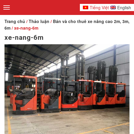
Tiếng Việt
English
Toggle
navigation
Trang chủ
/
Thảo luận
/
Bán và cho thuê xe nâng cao 2m, 3m,
6m
/ xe-nang-6m
xe-nang-6m