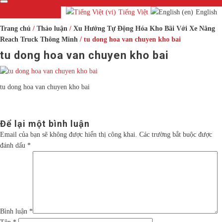
Toggle
navigation
Tiếng Việt
English
Trang chủ
/
Thảo luận
/
Xu Hướng Tự Động Hóa Kho Bãi Với Xe Nâng
Reach Truck Thông Minh
/ tu dong hoa van chuyen kho bai
tu dong hoa van chuyen kho bai
tu dong hoa van chuyen kho bai
Để lại một bình luận
Email của bạn sẽ không được hiển thị công khai.
Các trường bắt buộc được
đánh dấu
*
Bình luận
*