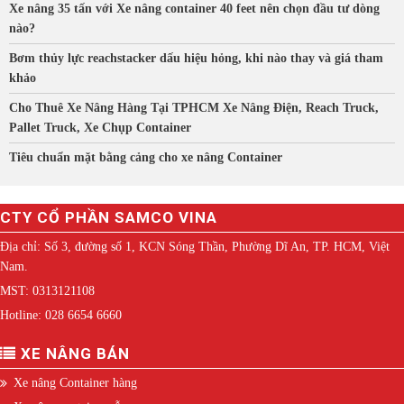
Xe nâng 35 tấn với Xe nâng container 40 feet nên chọn đầu tư dòng
nào?
Bơm thủy lực reachstacker dấu hiệu hỏng, khi nào thay và giá tham
khảo
Cho Thuê Xe Nâng Hàng Tại TPHCM Xe Nâng Điện, Reach Truck,
Pallet Truck, Xe Chụp Container
Tiêu chuẩn mặt bằng cảng cho xe nâng Container
CTY CỔ PHẦN SAMCO VINA
Địa chỉ: Số 3, đường số 1, KCN Sóng Thần, Phường Dĩ An, TP. HCM, Việt
Nam.
MST: 0313121108
Hotline: 028 6654 6660
XE NÂNG BÁN
Xe nâng Container hàng