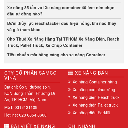
Xe nâng 35 tấn với Xe nâng container 40 feet nên chọn
đầu tư dòng nào?
Bơm thủy lực reachstacker dấu hiệu hỏng, khi nào thay
và giá tham khảo
Cho Thuê Xe Nâng Hàng Tại TPHCM Xe Nâng Điện, Reach
Truck, Pallet Truck, Xe Chụp Container
Tiêu chuẩn mặt bằng cảng cho xe nâng Container
CTY CỔ PHẦN SAMCO
XE NÂNG BÁN
VINA
Xe nâng Container hàng
Địa chỉ: Số 3, đường số 1,
Xe nâng container rỗng
KCN Sóng Thần, Phường Dĩ
Xe nâng điện Reach truck
An, TP. HCM, Việt Nam.
Xe nâng điện Pallet truck
MST: 0313121108
Xe nâng điện Forklift
Hotline: 028 6654 6660
BÀI VIẾT XE NÂNG
CHI NHÁNH