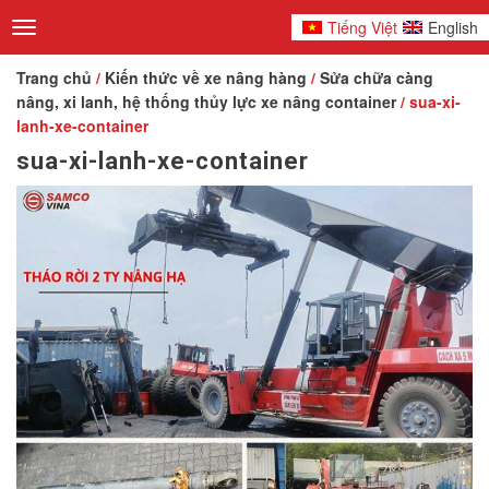
Tiếng Việt
English
Toggle
navigation
Trang chủ
/
Kiến thức về xe nâng hàng
/
Sửa chữa càng
nâng, xi lanh, hệ thống thủy lực xe nâng container
/ sua-xi-
lanh-xe-container
sua-xi-lanh-xe-container