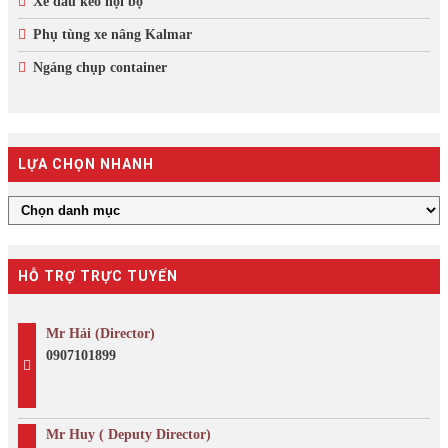
Xe đầu kéo nội bộ
Phụ tùng xe nâng Kalmar
Ngáng chụp container
LỰA CHỌN NHANH
HỖ TRỢ TRỰC TUYẾN
Mr Hải (Director)
0907101899
Mr Huy ( Deputy Director)