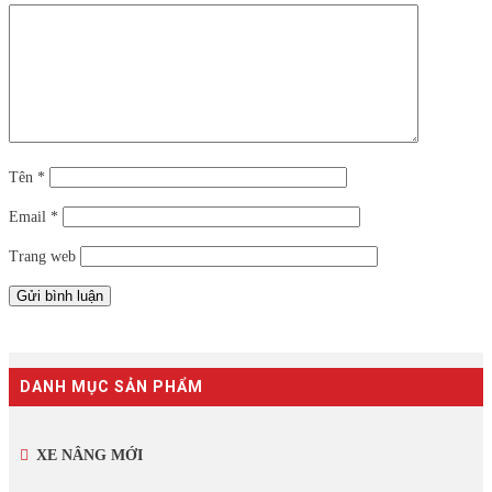
Tên
*
Email
*
Trang web
DANH MỤC SẢN PHẨM
XE NÂNG MỚI