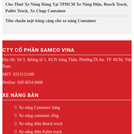
Cho Thuê Xe Nâng Hàng Tại TPHCM Xe Nâng Điện, Reach Truck,
Pallet Truck, Xe Chụp Container
Tiêu chuẩn mặt bằng cảng cho xe nâng Container
CTY CỔ PHẦN SAMCO VINA
Địa chỉ: Số 3, đường số 1, KCN Sóng Thần, Phường Dĩ An, TP. HCM, Việt
Nam.
MST: 0313121108
Hotline: 028 6654 6660
XE NÂNG BÁN
Xe nâng Container hàng
Xe nâng container rỗng
Xe nâng điện Reach truck
Xe nâng điện Pallet truck