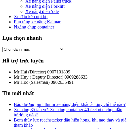
Xe nâng điện Pallet truck
Xe nâng điện Forklift
Xe nâng điện Yale
Xe đầu kéo nội bộ
Phụ tùng xe nâng Kalmar
Ngáng chụp container
Lựa chọn nhanh
Hỗ trợ trực tuyến
Mr Hải (Director)
0907101899
Mr Huy ( Deputy Director)
0909288633
Mr Học (Salesman)
0902635491
Tin mới nhất
Bảo dưỡng pin lithium xe nâng điện khác ắc quy chì thế nào?
Xe nâng 35 tấn với Xe nâng container 40 feet nên chọn đầu
tư dòng nào?
Bơm thủy lực reachstacker dấu hiệu hỏng, khi nào thay và giá
tham khảo