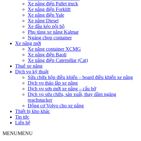
Xe nâng điện Pallet truck
Xe nâng điện Forklift
Xe nâng điện Yale
Xe nâng Diesel
Xe đầu kéo nội bộ
Phụ tùng xe nâng Kalmar
Ngáng chụp container
Xe nâng mới
Xe nâng container XCMG
Xe nâng điện Baoli
Xe nâng điện Caterpillar (Cat)
Thuê xe nâng
Dịch vụ kỹ thuật
Sửa chữa hộp điều khiển – board điều khiển xe nâng
Dịch vụ tháo lắp xe nâng
Dịch vụ sơn mới xe nâng – cẩu bờ
Dịch vụ sửa chữa, sản xuất, thay dầm ngáng
reachstacker
Động cơ Volvo cho xe nâng
Thiết bị kho khác
Tin tức
Liên hệ
MENU
MENU