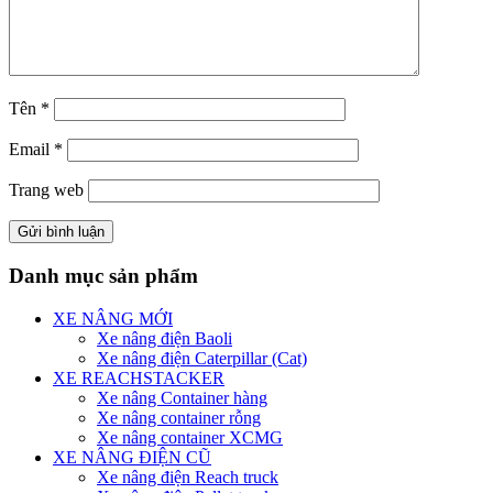
Tên
*
Email
*
Trang web
Danh mục sản phẩm
XE NÂNG MỚI
Xe nâng điện Baoli
Xe nâng điện Caterpillar (Cat)
XE REACHSTACKER
Xe nâng Container hàng
Xe nâng container rỗng
Xe nâng container XCMG
XE NÂNG ĐIỆN CŨ
Xe nâng điện Reach truck