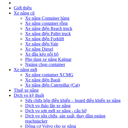
Giới thiệu
Xe nâng cũ
Xe nâng Container hàng
Xe nâng container rỗng
Xe nâng điện Reach truck
Xe nâng điện Pallet truck
Xe nâng điện Forklift
Xe nâng điện Yale
Xe nâng Diesel
Xe đầu kéo nội bộ
Phụ tùng xe nâng Kalmar
Ngáng chụp container
Xe nâng mới
Xe nâng container XCMG
Xe nâng điện Baoli
Xe nâng điện Caterpillar (Cat)
Thuê xe nâng
Dịch vụ kỹ thuật
Sửa chữa hộp điều khiển – board điều khiển xe nâng
Dịch vụ tháo lắp xe nâng
Dịch vụ sơn mới xe nâng - cẩu bờ
Dịch vụ sửa chữa, sản xuất, thay dầm ngáng
reachstacker
Động cơ Volvo cho xe nâng