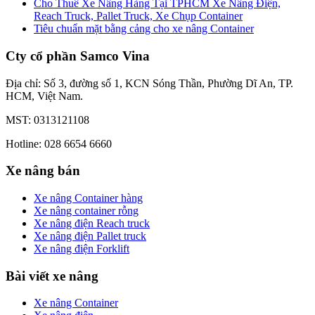
Cho Thuê Xe Nâng Hàng Tại TPHCM Xe Nâng Điện,
Reach Truck, Pallet Truck, Xe Chụp Container
Tiêu chuẩn mặt bằng cảng cho xe nâng Container
Cty cổ phần Samco Vina
Địa chỉ: Số 3, đường số 1, KCN Sóng Thần, Phường Dĩ An, TP.
HCM, Việt Nam.
MST: 0313121108
Hotline: 028 6654 6660
Xe nâng bán
Xe nâng Container hàng
Xe nâng container rỗng
Xe nâng điện Reach truck
Xe nâng điện Pallet truck
Xe nâng điện Forklift
Bài viết xe nâng
Xe nâng Container