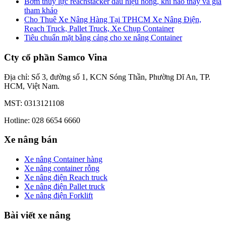
Bơm thủy lực reachstacker dấu hiệu hỏng, khi nào thay và giá
tham khảo
Cho Thuê Xe Nâng Hàng Tại TPHCM Xe Nâng Điện,
Reach Truck, Pallet Truck, Xe Chụp Container
Tiêu chuẩn mặt bằng cảng cho xe nâng Container
Cty cổ phần Samco Vina
Địa chỉ: Số 3, đường số 1, KCN Sóng Thần, Phường Dĩ An, TP.
HCM, Việt Nam.
MST: 0313121108
Hotline: 028 6654 6660
Xe nâng bán
Xe nâng Container hàng
Xe nâng container rỗng
Xe nâng điện Reach truck
Xe nâng điện Pallet truck
Xe nâng điện Forklift
Bài viết xe nâng