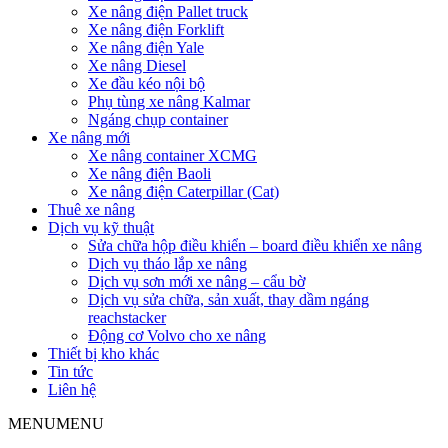
Xe nâng điện Pallet truck
Xe nâng điện Forklift
Xe nâng điện Yale
Xe nâng Diesel
Xe đầu kéo nội bộ
Phụ tùng xe nâng Kalmar
Ngáng chụp container
Xe nâng mới
Xe nâng container XCMG
Xe nâng điện Baoli
Xe nâng điện Caterpillar (Cat)
Thuê xe nâng
Dịch vụ kỹ thuật
Sửa chữa hộp điều khiển – board điều khiển xe nâng
Dịch vụ tháo lắp xe nâng
Dịch vụ sơn mới xe nâng – cẩu bờ
Dịch vụ sửa chữa, sản xuất, thay dầm ngáng
reachstacker
Động cơ Volvo cho xe nâng
Thiết bị kho khác
Tin tức
Liên hệ
MENU
MENU