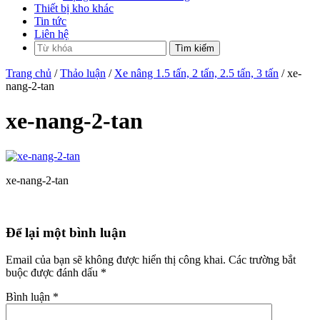
Thiết bị kho khác
Tin tức
Liên hệ
Trang chủ
/
Thảo luận
/
Xe nâng 1.5 tấn, 2 tấn, 2.5 tấn, 3 tấn
/ xe-
nang-2-tan
xe-nang-2-tan
xe-nang-2-tan
Để lại một bình luận
Email của bạn sẽ không được hiển thị công khai.
Các trường bắt
buộc được đánh dấu
*
Bình luận
*