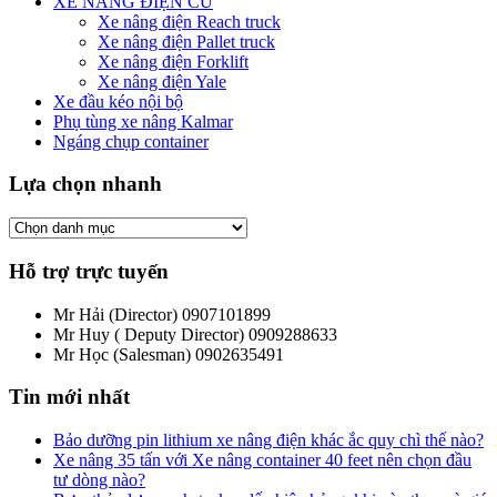
XE NÂNG ĐIỆN CŨ
Xe nâng điện Reach truck
Xe nâng điện Pallet truck
Xe nâng điện Forklift
Xe nâng điện Yale
Xe đầu kéo nội bộ
Phụ tùng xe nâng Kalmar
Ngáng chụp container
Lựa chọn nhanh
Hỗ trợ trực tuyến
Mr Hải (Director)
0907101899
Mr Huy ( Deputy Director)
0909288633
Mr Học (Salesman)
0902635491
Tin mới nhất
Bảo dưỡng pin lithium xe nâng điện khác ắc quy chì thế nào?
Xe nâng 35 tấn với Xe nâng container 40 feet nên chọn đầu
tư dòng nào?