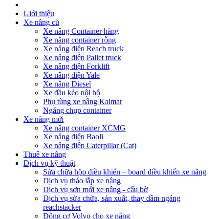
Giới thiệu
Xe nâng cũ
Xe nâng Container hàng
Xe nâng container rỗng
Xe nâng điện Reach truck
Xe nâng điện Pallet truck
Xe nâng điện Forklift
Xe nâng điện Yale
Xe nâng Diesel
Xe đầu kéo nội bộ
Phụ tùng xe nâng Kalmar
Ngáng chụp container
Xe nâng mới
Xe nâng container XCMG
Xe nâng điện Baoli
Xe nâng điện Caterpillar (Cat)
Thuê xe nâng
Dịch vụ kỹ thuật
Sửa chữa hộp điều khiển – board điều khiển xe nâng
Dịch vụ tháo lắp xe nâng
Dịch vụ sơn mới xe nâng - cẩu bờ
Dịch vụ sửa chữa, sản xuất, thay dầm ngáng
reachstacker
Động cơ Volvo cho xe nâng