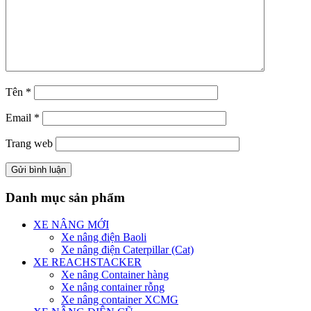
Tên
*
Email
*
Trang web
Danh mục sản phẩm
XE NÂNG MỚI
Xe nâng điện Baoli
Xe nâng điện Caterpillar (Cat)
XE REACHSTACKER
Xe nâng Container hàng
Xe nâng container rỗng
Xe nâng container XCMG