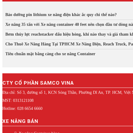
Bảo dưỡng pin lithium xe nâng điện khác ắc quy chì thế nào?
Xe nâng 35 tấn với Xe nâng container 40 feet nên chọn đầu tư dòng n
Bơm thủy lực reachstacker dấu hiệu hỏng, khi nào thay và giá tham k
Cho Thuê Xe Nâng Hàng Tại TPHCM Xe Nâng Điện, Reach Truck, Pal
Tiêu chuẩn mặt bằng cảng cho xe nâng Container
CTY CỔ PHẦN SAMCO VINA
Địa chỉ: Số 3, đường số 1, KCN Sóng Thần, Phường Dĩ An, TP. HCM, Việt
MST: 0313121108
Hotline: 028 6654 6660
XE NÂNG BÁN