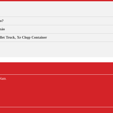
ào?
hảo
let Truck, Xe Chụp Container
 Nam.