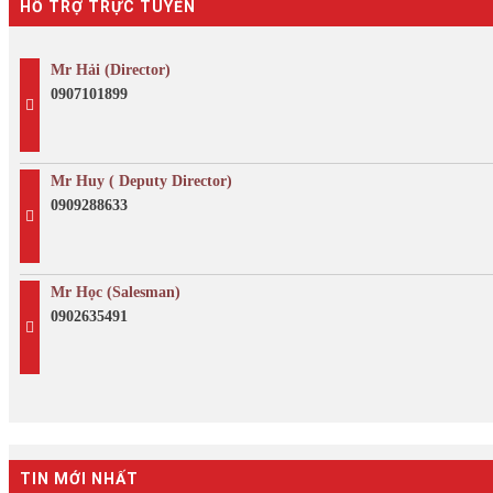
HỖ TRỢ TRỰC TUYẾN
Mr Hải (Director)
0907101899
Mr Huy ( Deputy Director)
0909288633
Mr Học (Salesman)
0902635491
TIN MỚI NHẤT