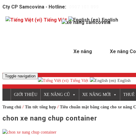
Cty CP Samcovina - Hotline:
0907 101 899
Tiếng Việt
English
Xe nâng
Xe nâng Co
Toggle navigation
Tiếng Việt
English
GIỚI THIỆU
XE NÂNG CŨ
XE NÂNG MỚI
THUÊ
Trang chủ
/
Tin tức tổng hợp
/
Tiêu chuẩn mặt bằng cảng cho xe nâng C
chon xe nang chup container