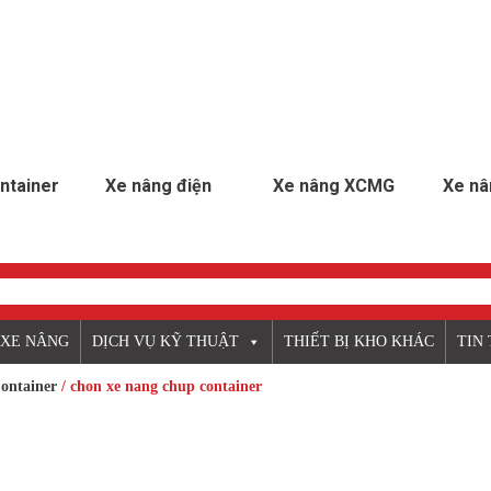
ntainer
Xe nâng điện
Xe nâng XCMG
Xe nâ
 XE NÂNG
DỊCH VỤ KỸ THUẬT
THIẾT BỊ KHO KHÁC
TIN
ontainer
/ chon xe nang chup container