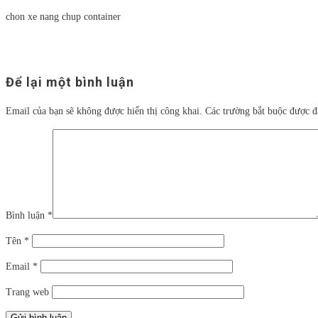
chon xe nang chup container
Để lại một bình luận
Email của bạn sẽ không được hiển thị công khai.
Các trường bắt buộc được 
Bình luận
*
Tên
*
Email
*
Trang web