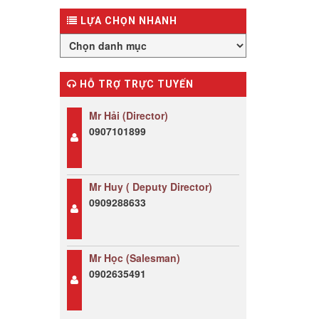
LỰA CHỌN NHANH
HỖ TRỢ TRỰC TUYẾN
Mr Hải (Director)
0907101899
Mr Huy ( Deputy Director)
0909288633
Mr Học (Salesman)
0902635491