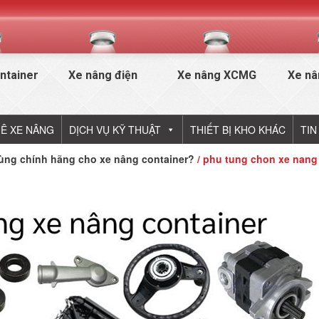
ntainer
Xe nâng điện
Xe nâng XCMG
Xe nâ
Ê XE NÂNG
DỊCH VỤ KỸ THUẬT
THIẾT BỊ KHO KHÁC
TIN
tùng chính hãng cho xe nâng container?
/ phu tung chon xe nang