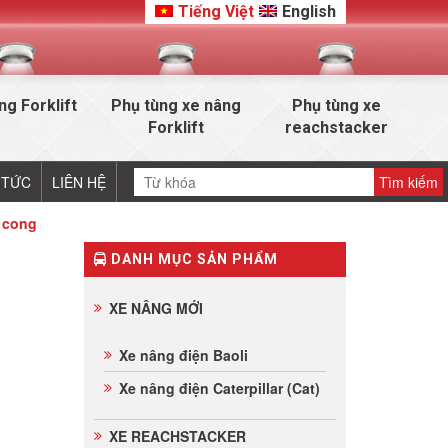
Tiếng Việt
English
ng Forklift
Phụ tùng xe nâng
Phụ tùng xe
Forklift
reachstacker
 TỨC
LIÊN HỆ
 cong
DANH MỤC SẢN PHẨM
XE NÂNG MỚI
Xe nâng điện Baoli
Xe nâng điện Caterpillar (Cat)
XE REACHSTACKER