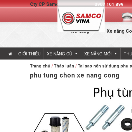
Cty CP Samcovina - Hotline:
0907 101 899
Xe nâng
Xe nâng Co
GIỚI THIỆU
XE NÂNG CŨ
XE NÂNG MỚI
THU
Trang chủ
/
Thảo luận
/
Tại sao nên sử dụng phụ 
phu tung chon xe nang cong