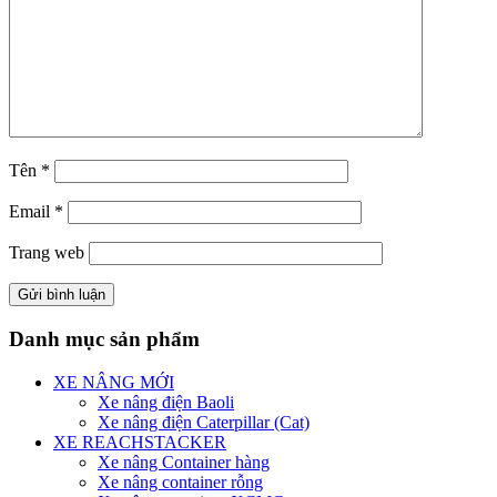
Tên
*
Email
*
Trang web
Danh mục sản phẩm
XE NÂNG MỚI
Xe nâng điện Baoli
Xe nâng điện Caterpillar (Cat)
XE REACHSTACKER
Xe nâng Container hàng
Xe nâng container rỗng