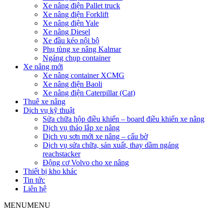
Xe nâng điện Pallet truck
Xe nâng điện Forklift
Xe nâng điện Yale
Xe nâng Diesel
Xe đầu kéo nội bộ
Phụ tùng xe nâng Kalmar
Ngáng chụp container
Xe nâng mới
Xe nâng container XCMG
Xe nâng điện Baoli
Xe nâng điện Caterpillar (Cat)
Thuê xe nâng
Dịch vụ kỹ thuật
Sửa chữa hộp điều khiển – board điều khiển xe nâng
Dịch vụ tháo lắp xe nâng
Dịch vụ sơn mới xe nâng – cẩu bờ
Dịch vụ sửa chữa, sản xuất, thay dầm ngáng
reachstacker
Động cơ Volvo cho xe nâng
Thiết bị kho khác
Tin tức
Liên hệ
MENU
MENU