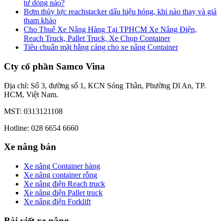
tư dòng nào?
Bơm thủy lực reachstacker dấu hiệu hỏng, khi nào thay và giá
tham khảo
Cho Thuê Xe Nâng Hàng Tại TPHCM Xe Nâng Điện,
Reach Truck, Pallet Truck, Xe Chụp Container
Tiêu chuẩn mặt bằng cảng cho xe nâng Container
Cty cổ phần Samco Vina
Địa chỉ: Số 3, đường số 1, KCN Sóng Thần, Phường Dĩ An, TP.
HCM, Việt Nam.
MST: 0313121108
Hotline: 028 6654 6660
Xe nâng bán
Xe nâng Container hàng
Xe nâng container rỗng
Xe nâng điện Reach truck
Xe nâng điện Pallet truck
Xe nâng điện Forklift
Bài viết xe nâng