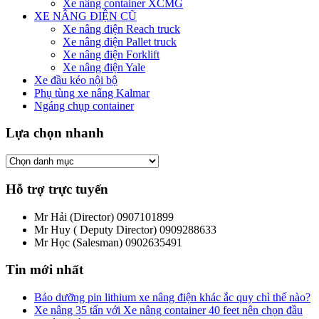
Xe nâng container XCMG
XE NÂNG ĐIỆN CŨ
Xe nâng điện Reach truck
Xe nâng điện Pallet truck
Xe nâng điện Forklift
Xe nâng điện Yale
Xe đầu kéo nội bộ
Phụ tùng xe nâng Kalmar
Ngáng chụp container
Lựa chọn nhanh
Hỗ trợ trực tuyến
Mr Hải (Director)
0907101899
Mr Huy ( Deputy Director)
0909288633
Mr Học (Salesman)
0902635491
Tin mới nhất
Bảo dưỡng pin lithium xe nâng điện khác ắc quy chì thế nào?
Xe nâng 35 tấn với Xe nâng container 40 feet nên chọn đầu