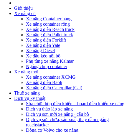
Giới thiệu
Xe nâng cũ
Xe nâng Container hàng
Xe nâng container rỗng
Xe nâng điện Reach truck
Xe nâng điện Pallet truck
Xe nâng điện Forklift
Xe nâng điện Yale
Xe nâng Diesel
Xe đầu kéo nội bộ
Phụ tùng xe nâng Kalmar
Ngáng chụp container
Xe nâng mới
Xe nâng container XCMG
Xe nâng điện Baoli
Xe nâng điện Caterpillar (Cat)
Thuê xe nâng
Dịch vụ kỹ thuật
Sửa chữa hộp điều khiển – board điều khiển xe nâng
Dịch vụ tháo lắp xe nâng
Dịch vụ sơn mới xe nâng - cẩu bờ
Dịch vụ sửa chữa, sản xuất, thay dầm ngáng
reachstacker
Động cơ Volvo cho xe nâng