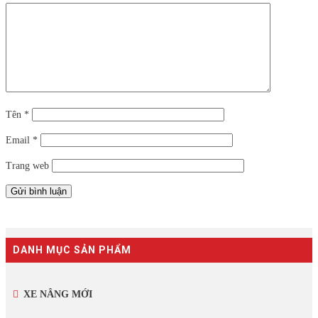
Tên
*
Email
*
Trang web
DANH MỤC SẢN PHẨM
XE NÂNG MỚI