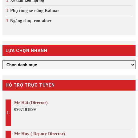
Xe đầu kéo nội bộ
Phụ tùng xe nâng Kalmar
Ngáng chụp container
LỰA CHỌN NHANH
HỖ TRỢ TRỰC TUYẾN
Mr Hải (Director)
0907101899
Mr Huy ( Deputy Director)