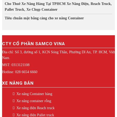
Cho Thuê Xe Nâng Hàng Tại TPHCM Xe Nâng Điện, Reach Truck,
Pallet Truck, Xe Chụp Container
Tiêu chuẩn mặt bằng cảng cho xe nâng Container
CTY CỔ PHẦN SAMCO VINA
Địa chỉ: Số 3, đường số 1, KCN Sóng Thần, Phường Dĩ An, TP. HCM, Việt
Nam.
MST: 0313121108
Hotline: 028 6654 6660
XE NÂNG BÁN
Xe nâng Container hàng
Xe nâng container rỗng
Xe nâng điện Reach truck
Xe nâng điện Pallet truck