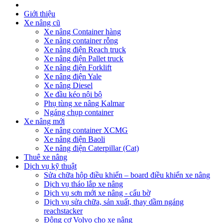
Giới thiệu
Xe nâng cũ
Xe nâng Container hàng
Xe nâng container rỗng
Xe nâng điện Reach truck
Xe nâng điện Pallet truck
Xe nâng điện Forklift
Xe nâng điện Yale
Xe nâng Diesel
Xe đầu kéo nội bộ
Phụ tùng xe nâng Kalmar
Ngáng chụp container
Xe nâng mới
Xe nâng container XCMG
Xe nâng điện Baoli
Xe nâng điện Caterpillar (Cat)
Thuê xe nâng
Dịch vụ kỹ thuật
Sửa chữa hộp điều khiển – board điều khiển xe nâng
Dịch vụ tháo lắp xe nâng
Dịch vụ sơn mới xe nâng - cẩu bờ
Dịch vụ sửa chữa, sản xuất, thay dầm ngáng
reachstacker
Động cơ Volvo cho xe nâng