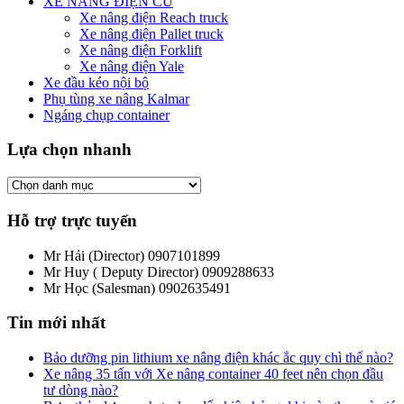
XE NÂNG ĐIỆN CŨ
Xe nâng điện Reach truck
Xe nâng điện Pallet truck
Xe nâng điện Forklift
Xe nâng điện Yale
Xe đầu kéo nội bộ
Phụ tùng xe nâng Kalmar
Ngáng chụp container
Lựa chọn nhanh
Hỗ trợ trực tuyến
Mr Hải (Director)
0907101899
Mr Huy ( Deputy Director)
0909288633
Mr Học (Salesman)
0902635491
Tin mới nhất
Bảo dưỡng pin lithium xe nâng điện khác ắc quy chì thế nào?
Xe nâng 35 tấn với Xe nâng container 40 feet nên chọn đầu
tư dòng nào?