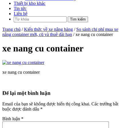
Thiết bị kho khác
Tin tức
Liên hệ
Trang chủ
/
Kiến thức về xe nâng hàng
/
So sánh chi phí mua xe
nâng container mới, cũ và thuê dài hạn
/ xe nang cu container
xe nang cu container
xe nang cu container
Để lại một bình luận
Email của bạn sẽ không được hiển thị công khai.
Các trường bắt
buộc được đánh dấu
*
Bình luận
*