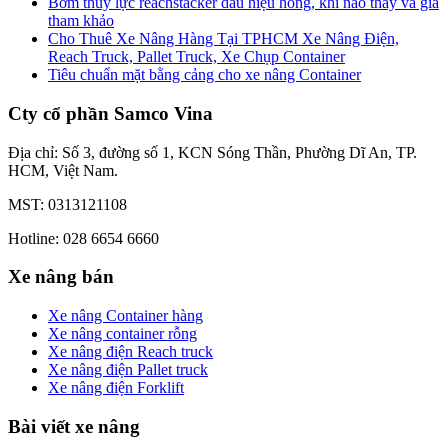
Bơm thủy lực reachstacker dấu hiệu hỏng, khi nào thay và giá
tham khảo
Cho Thuê Xe Nâng Hàng Tại TPHCM Xe Nâng Điện,
Reach Truck, Pallet Truck, Xe Chụp Container
Tiêu chuẩn mặt bằng cảng cho xe nâng Container
Cty cổ phần Samco Vina
Địa chỉ: Số 3, đường số 1, KCN Sóng Thần, Phường Dĩ An, TP.
HCM, Việt Nam.
MST: 0313121108
Hotline: 028 6654 6660
Xe nâng bán
Xe nâng Container hàng
Xe nâng container rỗng
Xe nâng điện Reach truck
Xe nâng điện Pallet truck
Xe nâng điện Forklift
Bài viết xe nâng