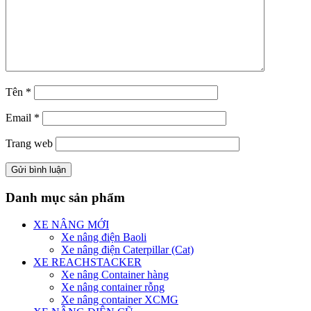
Tên
*
Email
*
Trang web
Danh mục sản phẩm
XE NÂNG MỚI
Xe nâng điện Baoli
Xe nâng điện Caterpillar (Cat)
XE REACHSTACKER
Xe nâng Container hàng
Xe nâng container rỗng
Xe nâng container XCMG