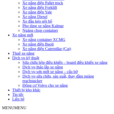
Xe nâng điện Pallet truck
Xe nâng điện Forklift
Xe nâng điện Yale
Xe nâng Diesel
Xe đầu kéo nội bộ
Phụ tùng xe nâng Kalmar
Ngáng chụp container
Xe nâng mới
Xe nâng container XCMG
Xe nâng điện Baoli
Xe nâng điện Caterpillar (Cat)
Thuê xe nâng
Dịch vụ kỹ thuật
Sửa chữa hộp điều khiển – board điều khiển xe nâng
Dịch vụ tháo lắp xe nâng
Dịch vụ sơn mới xe nâng – cẩu bờ
Dịch vụ sửa chữa, sản xuất, thay dầm ngáng
reachstacker
Động cơ Volvo cho xe nâng
Thiết bị kho khác
Tin tức
Liên hệ
MENU
MENU