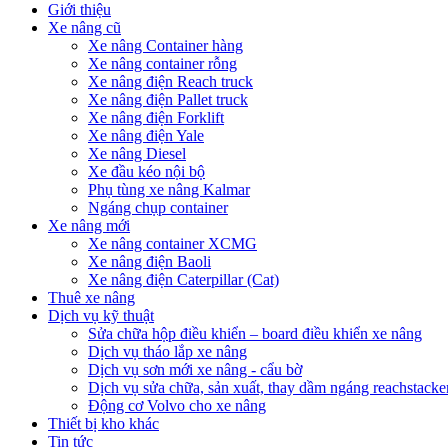
Giới thiệu
Xe nâng cũ
Xe nâng Container hàng
Xe nâng container rỗng
Xe nâng điện Reach truck
Xe nâng điện Pallet truck
Xe nâng điện Forklift
Xe nâng điện Yale
Xe nâng Diesel
Xe đầu kéo nội bộ
Phụ tùng xe nâng Kalmar
Ngáng chụp container
Xe nâng mới
Xe nâng container XCMG
Xe nâng điện Baoli
Xe nâng điện Caterpillar (Cat)
Thuê xe nâng
Dịch vụ kỹ thuật
Sửa chữa hộp điều khiển – board điều khiển xe nâng
Dịch vụ tháo lắp xe nâng
Dịch vụ sơn mới xe nâng - cẩu bờ
Dịch vụ sửa chữa, sản xuất, thay dầm ngáng reachstacke
Động cơ Volvo cho xe nâng
Thiết bị kho khác
Tin tức