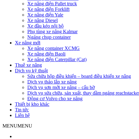
Xe nâng điện Pallet truck
Xe nâng điện Forklift
Xe nâng điện Yale
Xe nâng Diesel
Xe đầu kéo nội bộ
Phụ tùng xe nâng Kalmar
Ngáng chụp container
Xe nâng mới
Xe nâng container XCMG
Xe nâng điện Baoli
Xe nâng điện Caterpillar (Cat)
Thuê xe nâng
Dịch vụ kỹ thuật
Sửa chữa hộp điều khiển – board điều khiển xe nâng
Dịch vụ tháo lắp xe nâng
Dịch vụ sơn mới xe nâng – cẩu bờ
Dịch vụ sửa chữa, sản xuất, thay dầm ngáng reachstacke
Động cơ Volvo cho xe nâng
Thiết bị kho khác
Tin tức
Liên hệ
MENU
MENU