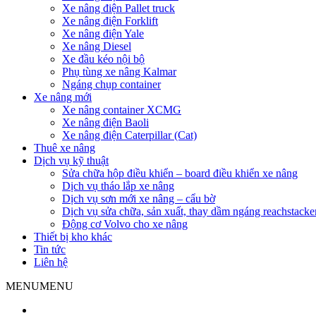
Xe nâng điện Pallet truck
Xe nâng điện Forklift
Xe nâng điện Yale
Xe nâng Diesel
Xe đầu kéo nội bộ
Phụ tùng xe nâng Kalmar
Ngáng chụp container
Xe nâng mới
Xe nâng container XCMG
Xe nâng điện Baoli
Xe nâng điện Caterpillar (Cat)
Thuê xe nâng
Dịch vụ kỹ thuật
Sửa chữa hộp điều khiển – board điều khiển xe nâng
Dịch vụ tháo lắp xe nâng
Dịch vụ sơn mới xe nâng – cẩu bờ
Dịch vụ sửa chữa, sản xuất, thay dầm ngáng reachstacke
Động cơ Volvo cho xe nâng
Thiết bị kho khác
Tin tức
Liên hệ
MENU
MENU