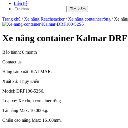
Liên hệ
Trang chủ
/
Xe nâng Reachstacker
/
Xe nâng container rỗng
/ Xe nân
Xe nâng container Kalmar DRF
Bảo hành:
6 month
Contact us
Hãng sản xuất: KALMAR.
Xuất xứ: Thụy Điển
Model: DRF100-52S6.
Loại xe: Xe chụp container rỗng.
Tải nâng Max: 10.000kg.
Chiều cao nâng Max: 16100mm.