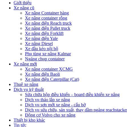
Giới thiệu
Xe nâng cũ
Xe nâng Container hàng
Xe nâng container rỗng
Xe nâng điện Reach truck
Xe nâng điện Pallet truck
Xe nâng điện Forklift
Xe nâng điện Yale
Xe nâng Diesel
Xe đầu kéo nội bộ
Phụ tùng xe nâng Kalmar
Ngáng chụp container
Xe nâng mới
Xe nâng container XCMG
Xe nâng điện Baoli
Xe nâng điện Caterpillar (Cat)
Thuê xe nâng
Dịch vụ kỹ thuật
Sửa chữa hộp điều khiển – board điều khiển xe nâng
Dịch vụ tháo lắp xe nâng
Dịch vụ sơn mới xe nâng - cẩu bờ
Dịch vụ sửa chữa, sản xuất, thay dầm ngáng reachstacke
Động cơ Volvo cho xe nâng
Thiết bị kho khác
Tin tức