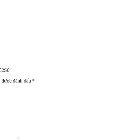
 52S6”
c được đánh dấu
*