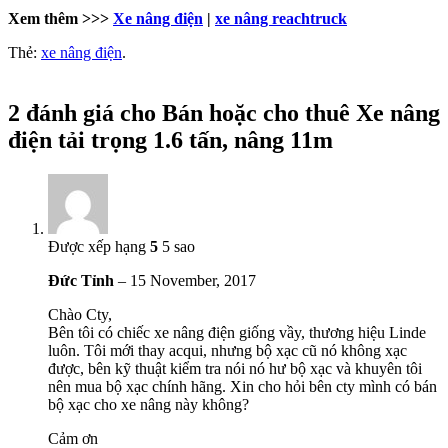
Xem thêm >>>
Xe nâng điện
|
xe nâng reachtruck
Thẻ:
xe nâng điện
.
2 đánh giá cho
Bán hoặc cho thuê Xe nâng
điện tải trọng 1.6 tấn, nâng 11m
Được xếp hạng
5
5 sao
Đức Tỉnh
–
15 November, 2017
Chào Cty,
Bên tôi có chiếc xe nâng điện giống vầy, thương hiệu Linde
luôn. Tôi mới thay acqui, nhưng bộ xạc cũ nó không xạc
được, bên kỹ thuật kiểm tra nói nó hư bộ xạc và khuyên tôi
nên mua bộ xạc chính hãng. Xin cho hỏi bên cty mình có bán
bộ xạc cho xe nâng này không?
Cảm ơn