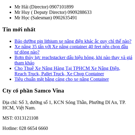
Mr Hải (Director)
0907101899
Mr Huy ( Deputy Director)
0909288633
Mr Học (Salesman)
0902635491
Tin mới nhất
Bảo dưỡng pin lithium xe nâng điện khác ắc quy chì thế nào?
Xe nâng 35 tấn với Xe nâng container 40 feet nên chọn đầu
tư dòng nào?
Bơm thủy lực reachstacker dấu hiệu hỏng, khi nào thay và giá
tham khảo
Cho Thuê Xe Nâng Hàng Tại TPHCM Xe Nâng Điện,
Reach Truck, Pallet Truck, Xe Chụp Container
Tiêu chuẩn mặt bằng cảng cho xe nâng Container
Cty cổ phần Samco Vina
Địa chỉ: Số 3, đường số 1, KCN Sóng Thần, Phường Dĩ An, TP.
HCM, Việt Nam.
MST: 0313121108
Hotline: 028 6654 6660