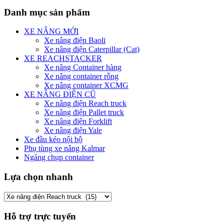
Danh mục sản phẩm
XE NÂNG MỚI
Xe nâng điện Baoli
Xe nâng điện Caterpillar (Cat)
XE REACHSTACKER
Xe nâng Container hàng
Xe nâng container rỗng
Xe nâng container XCMG
XE NÂNG ĐIỆN CŨ
Xe nâng điện Reach truck
Xe nâng điện Pallet truck
Xe nâng điện Forklift
Xe nâng điện Yale
Xe đầu kéo nội bộ
Phụ tùng xe nâng Kalmar
Ngáng chụp container
Lựa chọn nhanh
Hỗ trợ trực tuyến