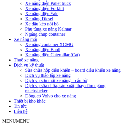
Xe nâng điện Pallet truck
Xe nâng điện Forklift
Xe nâng điện Yale
Xe nâng Diesel
Xe đầu kéo nội bộ
Phụ tùng xe nâng Kalmar
Ngáng chụp container
Xe nâng mới
Xe nâng container XCMG
Xe nâng điện Baoli
Xe nâng điện Caterpillar (Cat)
Thuê xe nâng
Dịch vụ kỹ thuật
Sửa chữa hộp điều khiển – board điều khiển xe nâng
Dịch vụ tháo lắp xe nâng
Dịch vụ sơn mới xe nâng – cẩu bờ
Dịch vụ sửa chữa, sản xuất, thay dầm ngáng
reachstacker
Động cơ Volvo cho xe nâng
Thiết bị kho khác
Tin tức
Liên hệ
MENU
MENU