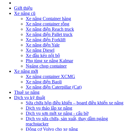
Giới thiệu
Xe nâng cũ
Xe nâng Container hàng
Xe nâng container rỗng
Xe nâng điện Reach truck
Xe nâng điện Pallet truck
Xe nâng điện Forklift
Xe nâng điện Yale
Xe nâng Diesel
Xe đầu kéo nội bộ
Phụ tùng xe nâng Kalmar
Ngáng chụp container
Xe nâng mới
Xe nâng container XCMG
Xe nâng điện Baoli
Xe nâng điện Caterpillar (Cat)
Thuê xe nâng
Dịch vụ kỹ thuật
Sửa chữa hộp điều khiển – board điều khiển xe nâng
Dịch vụ tháo lắp xe nâng
Dịch vụ sơn mới xe nâng - cẩu bờ
Dịch vụ sửa chữa, sản xuất, thay dầm ngáng
reachstacker
Động cơ Volvo cho xe nâng