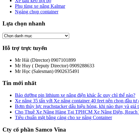
Xe đầu kéo nội bộ
Phụ tùng xe nâng Kalmar
Ngáng chụp container
Lựa chọn nhanh
Hỗ trợ trực tuyến
Mr Hải (Director)
0907101899
Mr Huy ( Deputy Director)
0909288633
Mr Học (Salesman)
0902635491
Tin mới nhất
Bảo dưỡng pin lithium xe nâng điện khác ắc quy chì thế nào?
Xe nâng 35 tấn với Xe nâng container 40 feet nên chọn đầu tư
Bơm thủy lực reachstacker dấu hiệu hỏng, khi nào thay và giá
Cho Thuê Xe Nâng Hàng Tại TPHCM Xe Nâng Điện, Reach Tru
Tiêu chuẩn mặt bằng cảng cho xe nâng Container
Cty cổ phần Samco Vina