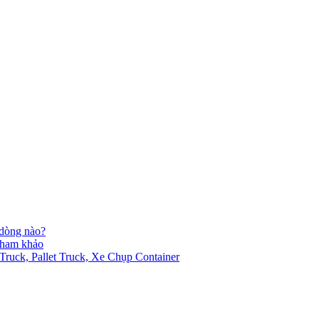
 dòng nào?
 tham khảo
ck, Pallet Truck, Xe Chụp Container