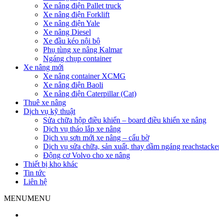
Xe nâng điện Pallet truck
Xe nâng điện Forklift
Xe nâng điện Yale
Xe nâng Diesel
Xe đầu kéo nội bộ
Phụ tùng xe nâng Kalmar
Ngáng chụp container
Xe nâng mới
Xe nâng container XCMG
Xe nâng điện Baoli
Xe nâng điện Caterpillar (Cat)
Thuê xe nâng
Dịch vụ kỹ thuật
Sửa chữa hộp điều khiển – board điều khiển xe nâng
Dịch vụ tháo lắp xe nâng
Dịch vụ sơn mới xe nâng – cẩu bờ
Dịch vụ sửa chữa, sản xuất, thay dầm ngáng reachstacke
Động cơ Volvo cho xe nâng
Thiết bị kho khác
Tin tức
Liên hệ
MENU
MENU