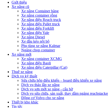
Giới thiệu
Xe nâng cũ
Xe nâng Container hàng
Xe nâng container rỗng
Xe nâng điện Reach truck
Xe nâng điện Pallet truck
Xe nâng điện Forklift
Xe nâng điện Yale
Xe nâng Diesel
Xe đầu kéo nội bộ
Phụ tùng xe nâng Kalmar
Ngáng chụp container
Xe nâng mới
Xe nâng container XCMG
Xe nâng điện Baoli
Xe nâng điện Caterpillar (Cat)
Thuê xe nâng
Dịch vụ kỹ thuật
Sửa chữa hộp điều khiển – board điều khiển xe nâng
Dịch vụ tháo lắp xe nâng
Dịch vụ sơn mới xe nâng - cẩu bờ
Dịch vụ sửa chữa, sản xuất, thay dầm ngáng reachstacke
Động cơ Volvo cho xe nâng
Thiết bị kho khác
Tin tức