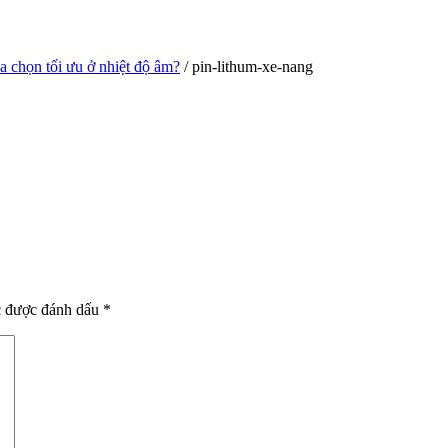
ựa chọn tối ưu ở nhiệt độ âm?
/ pin-lithum-xe-nang
c được đánh dấu
*