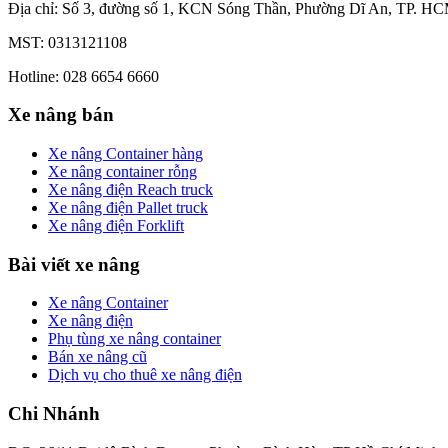
Địa chỉ: Số 3, đường số 1, KCN Sóng Thần, Phường Dĩ An, TP. HC
MST: 0313121108
Hotline: 028 6654 6660
Xe nâng bán
Xe nâng Container hàng
Xe nâng container rỗng
Xe nâng điện Reach truck
Xe nâng điện Pallet truck
Xe nâng điện Forklift
Bài viết xe nâng
Xe nâng Container
Xe nâng điện
Phụ tùng xe nâng container
Bán xe nâng cũ
Dịch vụ cho thuê xe nâng điện
Chi Nhánh