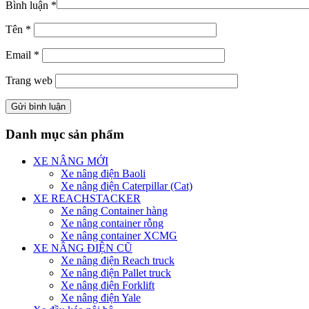
Bình luận
*
Tên
*
Email
*
Trang web
Danh mục sản phẩm
XE NÂNG MỚI
Xe nâng điện Baoli
Xe nâng điện Caterpillar (Cat)
XE REACHSTACKER
Xe nâng Container hàng
Xe nâng container rỗng
Xe nâng container XCMG
XE NÂNG ĐIỆN CŨ
Xe nâng điện Reach truck
Xe nâng điện Pallet truck
Xe nâng điện Forklift
Xe nâng điện Yale