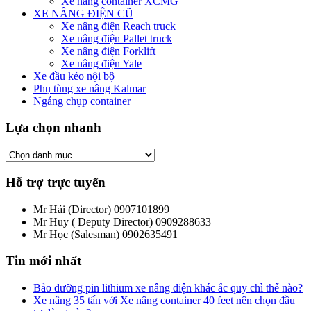
Xe nâng container XCMG
XE NÂNG ĐIỆN CŨ
Xe nâng điện Reach truck
Xe nâng điện Pallet truck
Xe nâng điện Forklift
Xe nâng điện Yale
Xe đầu kéo nội bộ
Phụ tùng xe nâng Kalmar
Ngáng chụp container
Lựa chọn nhanh
Hỗ trợ trực tuyến
Mr Hải (Director)
0907101899
Mr Huy ( Deputy Director)
0909288633
Mr Học (Salesman)
0902635491
Tin mới nhất
Bảo dưỡng pin lithium xe nâng điện khác ắc quy chì thế nào?
Xe nâng 35 tấn với Xe nâng container 40 feet nên chọn đầu