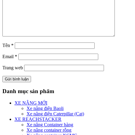
Tên
*
Email
*
Trang web
Danh mục sản phẩm
XE NÂNG MỚI
Xe nâng điện Baoli
Xe nâng điện Caterpillar (Cat)
XE REACHSTACKER
Xe nâng Container hàng
Xe nâng container rỗng