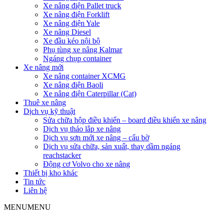
Xe nâng điện Pallet truck
Xe nâng điện Forklift
Xe nâng điện Yale
Xe nâng Diesel
Xe đầu kéo nội bộ
Phụ tùng xe nâng Kalmar
Ngáng chụp container
Xe nâng mới
Xe nâng container XCMG
Xe nâng điện Baoli
Xe nâng điện Caterpillar (Cat)
Thuê xe nâng
Dịch vụ kỹ thuật
Sửa chữa hộp điều khiển – board điều khiển xe nâng
Dịch vụ tháo lắp xe nâng
Dịch vụ sơn mới xe nâng – cẩu bờ
Dịch vụ sửa chữa, sản xuất, thay dầm ngáng
reachstacker
Động cơ Volvo cho xe nâng
Thiết bị kho khác
Tin tức
Liên hệ
MENU
MENU