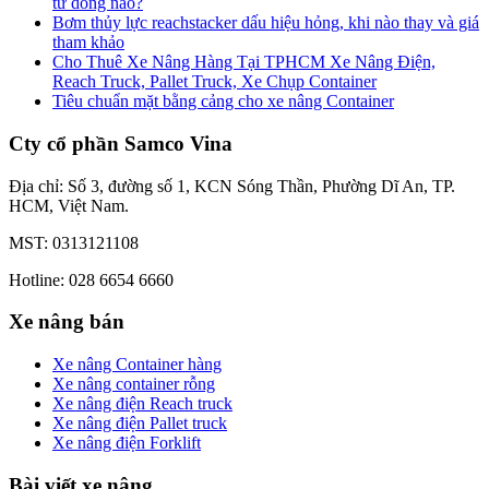
tư dòng nào?
Bơm thủy lực reachstacker dấu hiệu hỏng, khi nào thay và giá
tham khảo
Cho Thuê Xe Nâng Hàng Tại TPHCM Xe Nâng Điện,
Reach Truck, Pallet Truck, Xe Chụp Container
Tiêu chuẩn mặt bằng cảng cho xe nâng Container
Cty cổ phần Samco Vina
Địa chỉ: Số 3, đường số 1, KCN Sóng Thần, Phường Dĩ An, TP.
HCM, Việt Nam.
MST: 0313121108
Hotline: 028 6654 6660
Xe nâng bán
Xe nâng Container hàng
Xe nâng container rỗng
Xe nâng điện Reach truck
Xe nâng điện Pallet truck
Xe nâng điện Forklift
Bài viết xe nâng