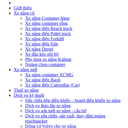
Giới thiệu
Xe nâng cũ
Xe nâng Container hàng
Xe nâng container rỗng
Xe nâng điện Reach truck
Xe nâng điện Pallet truck
Xe nâng điện Forklift
Xe nâng điện Yale
Xe nâng Diesel
Xe đầu kéo nội bộ
Phụ tùng xe nâng Kalmar
Ngáng chụp container
Xe nâng mới
Xe nâng container XCMG
Xe nâng điện Baoli
Xe nâng điện Caterpillar (Cat)
Thuê xe nâng
Dịch vụ kỹ thuật
Sửa chữa hộp điều khiển – board điều khiển xe nâng
Dịch vụ tháo lắp xe nâng
Dịch vụ sơn mới xe nâng - cẩu bờ
Dịch vụ sửa chữa, sản xuất, thay dầm ngáng
reachstacker
Động cơ Volvo cho xe nâng