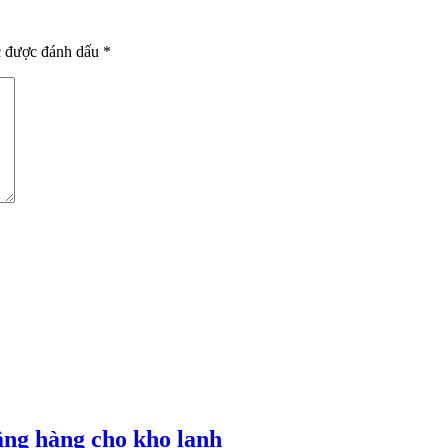
c được đánh dấu
*
âng hàng cho kho lạnh