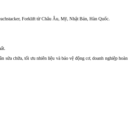
eachstacker, Forklift từ Châu Âu, Mỹ, Nhật Bản, Hàn Quốc.
ất.
ần sửa chữa, tối ưu nhiên liệu và bảo vệ động cơ, doanh nghiệp hoàn