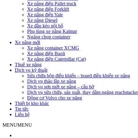
Xe nâng điện Pallet truck
Xe nâng điện Forklift
Xe nâng điện Yale
Xe nâng Diesel
Xe đầu kéo nội bộ
Phụ tùng xe nâng Kalmar
Ngáng chụp container
Xe nâng mới
Xe nâng container XCMG
Xe nâng điện Baoli
Xe nâng điện Caterpillar (Cat)
Thuê xe nâng
Dịch vụ kỹ thuật
Sửa chữa hộp điều khiển – board điều khiển xe nâng
Dịch vụ tháo lắp xe nâng
Dịch vụ sơn mới xe nâng – cẩu bờ
Dịch vụ sửa chữa, sản xuất, thay dầm ngáng reachstacke
Động cơ Volvo cho xe nâng
Thiết bị kho khác
Tin tức
Liên hệ
MENU
MENU