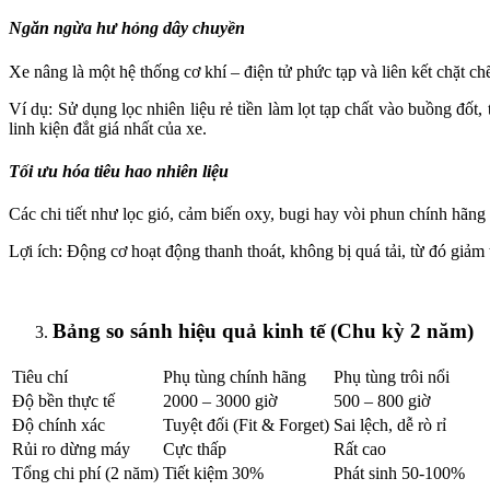
Ngăn ngừa hư hỏng dây chuyền
Xe nâng là một hệ thống cơ khí – điện tử phức tạp và liên kết chặt c
Ví dụ: Sử dụng lọc nhiên liệu rẻ tiền làm lọt tạp chất vào buồng đố
linh kiện đắt giá nhất của xe.
Tối ưu hóa tiêu hao nhiên liệu
Các chi tiết như lọc gió, cảm biến oxy, bugi hay vòi phun chính hãng 
Lợi ích: Động cơ hoạt động thanh thoát, không bị quá tải, từ đó giảm 
Bảng so sánh hiệu quả kinh tế (Chu kỳ 2 năm)
Tiêu chí
Phụ tùng chính hãng
Phụ tùng trôi nổi
Độ bền thực tế
2000 – 3000 giờ
500 – 800 giờ
Độ chính xác
Tuyệt đối (Fit & Forget)
Sai lệch, dễ rò rỉ
Rủi ro dừng máy
Cực thấp
Rất cao
Tổng chi phí (2 năm)
Tiết kiệm 30%
Phát sinh 50-100%