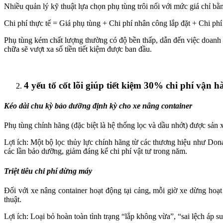
Nhiều quản lý kỹ thuật lựa chọn phụ tùng trôi nổi với mức giá chỉ b
Chi phí thực tế = Giá phụ tùng + Chi phí nhân công lắp đặt + Chi p
Phụ tùng kém chất lượng thường có độ bền thấp, dẫn đến việc doanh n
chữa sẽ vượt xa số tiền tiết kiệm được ban đầu.
4 yếu tố cốt lõi giúp tiết kiệm 30% chi phí vận 
Kéo dài chu kỳ bảo dưỡng định kỳ cho xe nâng container
Phụ tùng chính hãng (đặc biệt là hệ thống lọc và dầu nhớt) được sản xu
Lợi ích: Một bộ lọc thủy lực chính hãng từ các thương hiệu như Dona
các lần bảo dưỡng, giảm đáng kể chi phí vật tư trong năm.
Triệt tiêu chi phí dừng máy
Đối với xe nâng container hoạt động tại cảng, mỗi giờ xe dừng hoạ
thuật.
Lợi ích: Loại bỏ hoàn toàn tình trạng “lắp không vừa”, “sai lệch áp su