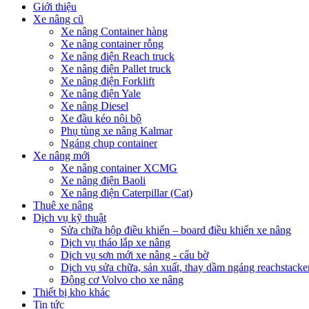
Giới thiệu
Xe nâng cũ
Xe nâng Container hàng
Xe nâng container rỗng
Xe nâng điện Reach truck
Xe nâng điện Pallet truck
Xe nâng điện Forklift
Xe nâng điện Yale
Xe nâng Diesel
Xe đầu kéo nội bộ
Phụ tùng xe nâng Kalmar
Ngáng chụp container
Xe nâng mới
Xe nâng container XCMG
Xe nâng điện Baoli
Xe nâng điện Caterpillar (Cat)
Thuê xe nâng
Dịch vụ kỹ thuật
Sửa chữa hộp điều khiển – board điều khiển xe nâng
Dịch vụ tháo lắp xe nâng
Dịch vụ sơn mới xe nâng - cẩu bờ
Dịch vụ sửa chữa, sản xuất, thay dầm ngáng reachstacke
Động cơ Volvo cho xe nâng
Thiết bị kho khác
Tin tức