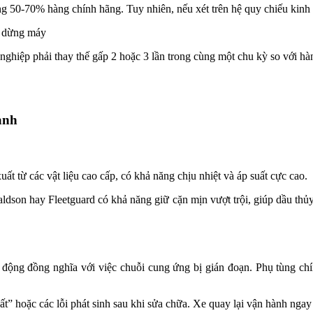
ằng 50-70% hàng chính hãng. Tuy nhiên, nếu xét trên hệ quy chiếu kinh 
hí dừng máy
ghiệp phải thay thế gấp 2 hoặc 3 lần trong cùng một chu kỳ so với hà
hành
ất từ các vật liệu cao cấp, có khả năng chịu nhiệt và áp suất cực cao.
ldson hay Fleetguard có khả năng giữ cặn mịn vượt trội, giúp dầu thủy
t động đồng nghĩa với việc chuỗi cung ứng bị gián đoạn. Phụ tùng ch
ất” hoặc các lỗi phát sinh sau khi sửa chữa. Xe quay lại vận hành ngay 