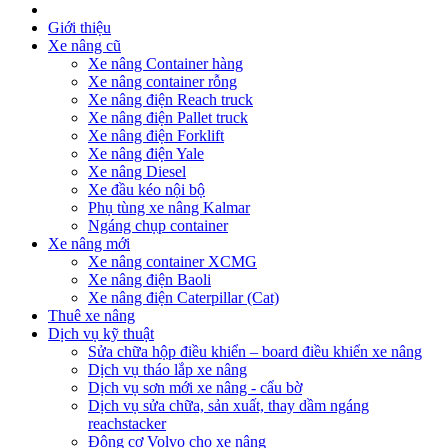
Giới thiệu
Xe nâng cũ
Xe nâng Container hàng
Xe nâng container rỗng
Xe nâng điện Reach truck
Xe nâng điện Pallet truck
Xe nâng điện Forklift
Xe nâng điện Yale
Xe nâng Diesel
Xe đầu kéo nội bộ
Phụ tùng xe nâng Kalmar
Ngáng chụp container
Xe nâng mới
Xe nâng container XCMG
Xe nâng điện Baoli
Xe nâng điện Caterpillar (Cat)
Thuê xe nâng
Dịch vụ kỹ thuật
Sửa chữa hộp điều khiển – board điều khiển xe nâng
Dịch vụ tháo lắp xe nâng
Dịch vụ sơn mới xe nâng - cẩu bờ
Dịch vụ sửa chữa, sản xuất, thay dầm ngáng
reachstacker
Động cơ Volvo cho xe nâng