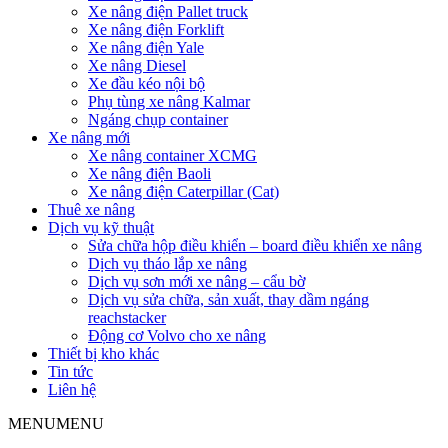
Xe nâng điện Pallet truck
Xe nâng điện Forklift
Xe nâng điện Yale
Xe nâng Diesel
Xe đầu kéo nội bộ
Phụ tùng xe nâng Kalmar
Ngáng chụp container
Xe nâng mới
Xe nâng container XCMG
Xe nâng điện Baoli
Xe nâng điện Caterpillar (Cat)
Thuê xe nâng
Dịch vụ kỹ thuật
Sửa chữa hộp điều khiển – board điều khiển xe nâng
Dịch vụ tháo lắp xe nâng
Dịch vụ sơn mới xe nâng – cẩu bờ
Dịch vụ sửa chữa, sản xuất, thay dầm ngáng
reachstacker
Động cơ Volvo cho xe nâng
Thiết bị kho khác
Tin tức
Liên hệ
MENU
MENU