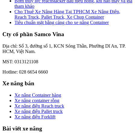
Bơm thủy lực reachstacker dấu hiệu hỏng, khi nào thay và giá
tham khảo
Cho Thuê Xe Nâng Hàng Tại TPHCM Xe Nâng Điện,
Reach Truck, Pallet Truck, Xe Chụp Container
Tiêu chuẩn mặt bằng cảng cho xe nâng Container
Cty cổ phần Samco Vina
Địa chỉ: Số 3, đường số 1, KCN Sóng Thần, Phường Dĩ An, TP.
HCM, Việt Nam.
MST: 0313121108
Hotline: 028 6654 6660
Xe nâng bán
Xe nâng Container hàng
Xe nâng container rỗng
Xe nâng điện Reach truck
Xe nâng điện Pallet truck
Xe nâng điện Forklift
Bài viết xe nâng