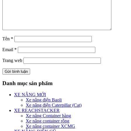
Tên
*
Email
*
Trang web
Danh mục sản phẩm
XE NÂNG MỚI
Xe nâng điện Baoli
Xe nâng điện Caterpillar (Cat)
XE REACHSTACKER
Xe nâng Container hàng
Xe nâng container rỗng
Xe nâng container XCMG