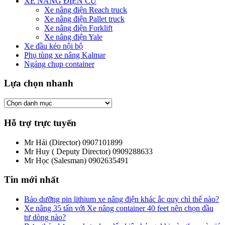
XE NÂNG ĐIỆN CŨ
Xe nâng điện Reach truck
Xe nâng điện Pallet truck
Xe nâng điện Forklift
Xe nâng điện Yale
Xe đầu kéo nội bộ
Phụ tùng xe nâng Kalmar
Ngáng chụp container
Lựa chọn nhanh
Hỗ trợ trực tuyến
Mr Hải (Director)
0907101899
Mr Huy ( Deputy Director)
0909288633
Mr Học (Salesman)
0902635491
Tin mới nhất
Bảo dưỡng pin lithium xe nâng điện khác ắc quy chì thế nào?
Xe nâng 35 tấn với Xe nâng container 40 feet nên chọn đầu
tư dòng nào?