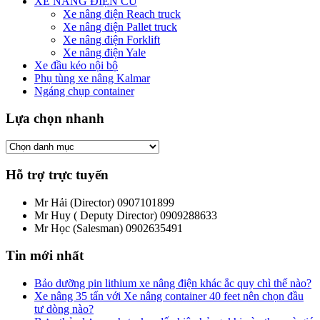
XE NÂNG ĐIỆN CŨ
Xe nâng điện Reach truck
Xe nâng điện Pallet truck
Xe nâng điện Forklift
Xe nâng điện Yale
Xe đầu kéo nội bộ
Phụ tùng xe nâng Kalmar
Ngáng chụp container
Lựa chọn nhanh
Hỗ trợ trực tuyến
Mr Hải (Director)
0907101899
Mr Huy ( Deputy Director)
0909288633
Mr Học (Salesman)
0902635491
Tin mới nhất
Bảo dưỡng pin lithium xe nâng điện khác ắc quy chì thế nào?
Xe nâng 35 tấn với Xe nâng container 40 feet nên chọn đầu
tư dòng nào?