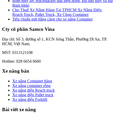
Bơm thủy lực reachstacker dấu hiệu hỏng, khi nào thay và giá
tham khảo
Cho Thuê Xe Nâng Hàng Tại TPHCM Xe Nâng Điện,
Reach Truck, Pallet Truck, Xe Chụp Container
Tiêu chuẩn mặt bằng cảng cho xe nâng Container
Cty cổ phần Samco Vina
Địa chỉ: Số 3, đường số 1, KCN Sóng Thần, Phường Dĩ An, TP.
HCM, Việt Nam.
MST: 0313121108
Hotline: 028 6654 6660
Xe nâng bán
Xe nâng Container hàng
Xe nâng container rỗng
Xe nâng điện Reach truck
Xe nâng điện Pallet truck
Xe nâng điện Forklift
Bài viết xe nâng