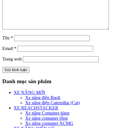
Tên
*
Email
*
Trang web
Danh mục sản phẩm
XE NÂNG MỚI
Xe nâng điện Baoli
Xe nâng điện Caterpillar (Cat)
XE REACHSTACKER
Xe nâng Container hàng
Xe nâng container rỗng
Xe nâng container XCMG