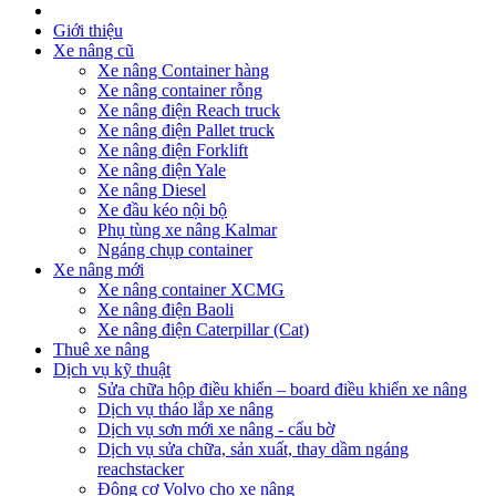
Giới thiệu
Xe nâng cũ
Xe nâng Container hàng
Xe nâng container rỗng
Xe nâng điện Reach truck
Xe nâng điện Pallet truck
Xe nâng điện Forklift
Xe nâng điện Yale
Xe nâng Diesel
Xe đầu kéo nội bộ
Phụ tùng xe nâng Kalmar
Ngáng chụp container
Xe nâng mới
Xe nâng container XCMG
Xe nâng điện Baoli
Xe nâng điện Caterpillar (Cat)
Thuê xe nâng
Dịch vụ kỹ thuật
Sửa chữa hộp điều khiển – board điều khiển xe nâng
Dịch vụ tháo lắp xe nâng
Dịch vụ sơn mới xe nâng - cẩu bờ
Dịch vụ sửa chữa, sản xuất, thay dầm ngáng
reachstacker
Động cơ Volvo cho xe nâng