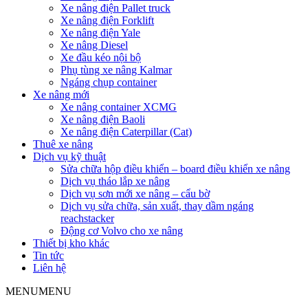
Xe nâng điện Pallet truck
Xe nâng điện Forklift
Xe nâng điện Yale
Xe nâng Diesel
Xe đầu kéo nội bộ
Phụ tùng xe nâng Kalmar
Ngáng chụp container
Xe nâng mới
Xe nâng container XCMG
Xe nâng điện Baoli
Xe nâng điện Caterpillar (Cat)
Thuê xe nâng
Dịch vụ kỹ thuật
Sửa chữa hộp điều khiển – board điều khiển xe nâng
Dịch vụ tháo lắp xe nâng
Dịch vụ sơn mới xe nâng – cẩu bờ
Dịch vụ sửa chữa, sản xuất, thay dầm ngáng
reachstacker
Động cơ Volvo cho xe nâng
Thiết bị kho khác
Tin tức
Liên hệ
MENU
MENU