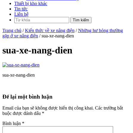
Thiết bị kho khác
Tin tức
Liên hệ
Trang chủ
/
Kiến thức về xe nâng điện
/
Những hư hỏng thường
gặp ở xe nâng điện
/ sua-xe-nang-dien
sua-xe-nang-dien
sua-xe-nang-dien
Để lại một bình luận
Email của bạn sẽ không được hiển thị công khai.
Các trường bắt
buộc được đánh dấu
*
Bình luận
*