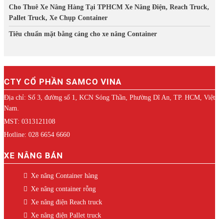
Cho Thuê Xe Nâng Hàng Tại TPHCM Xe Nâng Điện, Reach Truck,
Pallet Truck, Xe Chụp Container
Tiêu chuẩn mặt bằng cảng cho xe nâng Container
CTY CỔ PHẦN SAMCO VINA
Địa chỉ: Số 3, đường số 1, KCN Sóng Thần, Phường Dĩ An, TP. HCM, Việt
Nam.
MST: 0313121108
Hotline: 028 6654 6660
XE NÂNG BÁN
Xe nâng Container hàng
Xe nâng container rỗng
Xe nâng điện Reach truck
Xe nâng điện Pallet truck