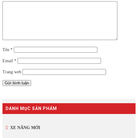
Tên
*
Email
*
Trang web
DANH MỤC SẢN PHẨM
XE NÂNG MỚI