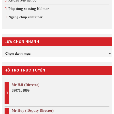
Xe đầu kéo nội bộ
Phụ tùng xe nâng Kalmar
Ngáng chụp container
LỰA CHỌN NHANH
HỖ TRỢ TRỰC TUYẾN
Mr Hải (Director)
0907101899
Mr Huy ( Deputy Director)