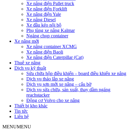
Xe nâng điện Pallet truck
Xe nâng điện Forklift
Xe nâng điện Yale
Xe nâng Diesel
Xe đầu kéo nội bộ
Phụ tùng xe nâng Kalmar
Ngáng chụp container
Xe nâng mới
Xe nâng container XCMG
Xe nâng điện Baoli
Xe nâng điện Caterpillar (Cat)
Thuê xe nâng
Dịch vụ kỹ thuật
Sửa chữa hộp điều khiển – board điều khiển xe nâng
Dịch vụ tháo lắp xe nâng
Dịch vụ sơn mới xe nâng – cẩu bờ
Dịch vụ sửa chữa, sản xuất, thay dầm ngáng
reachstacker
Động cơ Volvo cho xe nâng
Thiết bị kho khác
Tin tức
Liên hệ
MENU
MENU