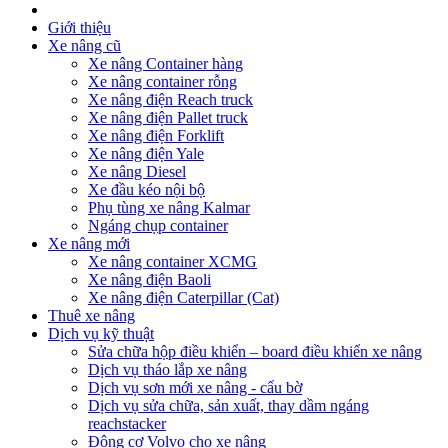
Giới thiệu
Xe nâng cũ
Xe nâng Container hàng
Xe nâng container rỗng
Xe nâng điện Reach truck
Xe nâng điện Pallet truck
Xe nâng điện Forklift
Xe nâng điện Yale
Xe nâng Diesel
Xe đầu kéo nội bộ
Phụ tùng xe nâng Kalmar
Ngáng chụp container
Xe nâng mới
Xe nâng container XCMG
Xe nâng điện Baoli
Xe nâng điện Caterpillar (Cat)
Thuê xe nâng
Dịch vụ kỹ thuật
Sửa chữa hộp điều khiển – board điều khiển xe nâng
Dịch vụ tháo lắp xe nâng
Dịch vụ sơn mới xe nâng - cẩu bờ
Dịch vụ sửa chữa, sản xuất, thay dầm ngáng
reachstacker
Động cơ Volvo cho xe nâng