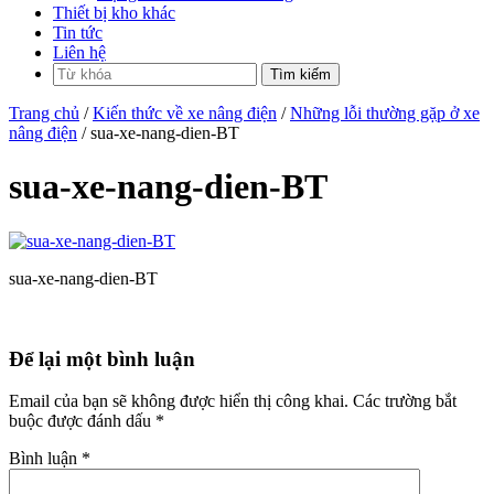
Thiết bị kho khác
Tin tức
Liên hệ
Trang chủ
/
Kiến thức về xe nâng điện
/
Những lỗi thường gặp ở xe
nâng điện
/ sua-xe-nang-dien-BT
sua-xe-nang-dien-BT
sua-xe-nang-dien-BT
Để lại một bình luận
Email của bạn sẽ không được hiển thị công khai.
Các trường bắt
buộc được đánh dấu
*
Bình luận
*