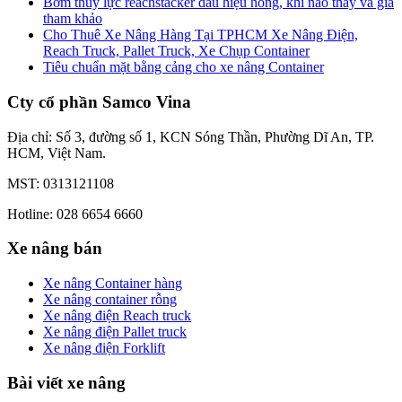
Bơm thủy lực reachstacker dấu hiệu hỏng, khi nào thay và giá
tham khảo
Cho Thuê Xe Nâng Hàng Tại TPHCM Xe Nâng Điện,
Reach Truck, Pallet Truck, Xe Chụp Container
Tiêu chuẩn mặt bằng cảng cho xe nâng Container
Cty cổ phần Samco Vina
Địa chỉ: Số 3, đường số 1, KCN Sóng Thần, Phường Dĩ An, TP.
HCM, Việt Nam.
MST: 0313121108
Hotline: 028 6654 6660
Xe nâng bán
Xe nâng Container hàng
Xe nâng container rỗng
Xe nâng điện Reach truck
Xe nâng điện Pallet truck
Xe nâng điện Forklift
Bài viết xe nâng