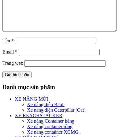
Tên
*
Email
*
Trang web
Danh mục sản phẩm
XE NÂNG MỚI
Xe nâng điện Baoli
Xe nâng điện Caterpillar (Cat)
XE REACHSTACKER
Xe nâng Container hàng
Xe nâng container rỗng
Xe nâng container XCMG