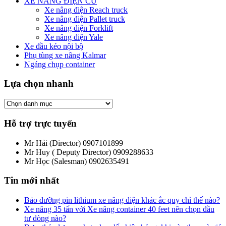
XE NÂNG ĐIỆN CŨ
Xe nâng điện Reach truck
Xe nâng điện Pallet truck
Xe nâng điện Forklift
Xe nâng điện Yale
Xe đầu kéo nội bộ
Phụ tùng xe nâng Kalmar
Ngáng chụp container
Lựa chọn nhanh
Hỗ trợ trực tuyến
Mr Hải (Director)
0907101899
Mr Huy ( Deputy Director)
0909288633
Mr Học (Salesman)
0902635491
Tin mới nhất
Bảo dưỡng pin lithium xe nâng điện khác ắc quy chì thế nào?
Xe nâng 35 tấn với Xe nâng container 40 feet nên chọn đầu
tư dòng nào?