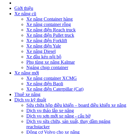
Giới thiệu
Xe nâng cũ
Xe nâng Container hàng
Xe nâng container rỗng
Xe nâng điện Reach truck
Xe nâng điện Pallet truck
Xe nâng điện Forklift
Xe nâng điện Yale
Xe nâng Diesel
Xe đầu kéo nội bộ
Phụ tùng xe nâng Kalmar
Ngáng chụp container
Xe nâng mới
Xe nâng container XCMG
Xe nâng điện Baoli
Xe nâng điện Caterpillar (Cat)
Thuê xe nâng
Dịch vụ kỹ thuật
Sửa chữa hộp điều khiển – board điều khiển xe nâng
Dịch vụ tháo lắp xe nâng
Dịch vụ sơn mới xe nâng - cẩu bờ
Dịch vụ sửa chữa, sản xuất, thay dầm ngáng
reachstacker
Động cơ Volvo cho xe nâng