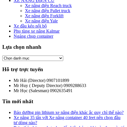
XE NÂNG ĐIỆN CŨ
Xe nâng điện Reach truck
Xe nâng điện Pallet truck
Xe nâng điện Forklift
Xe nâng điện Yale
Xe đầu kéo nội bộ
Phụ tùng xe nâng Kalmar
Ngáng chụp container
Lựa chọn nhanh
Hỗ trợ trực tuyến
Mr Hải (Director)
0907101899
Mr Huy ( Deputy Director)
0909288633
Mr Học (Salesman)
0902635491
Tin mới nhất
Bảo dưỡng pin lithium xe nâng điện khác ắc quy chì thế nào?
Xe nâng 35 tấn với Xe nâng container 40 feet nên chọn đầu
tư dòng nào?