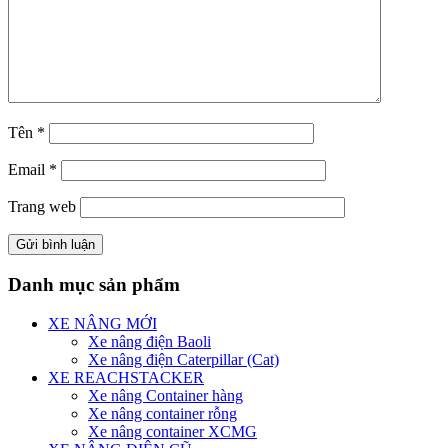
Tên
*
Email
*
Trang web
Danh mục sản phẩm
XE NÂNG MỚI
Xe nâng điện Baoli
Xe nâng điện Caterpillar (Cat)
XE REACHSTACKER
Xe nâng Container hàng
Xe nâng container rỗng
Xe nâng container XCMG