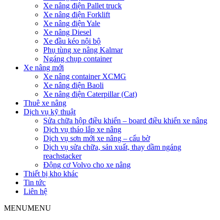
Xe nâng điện Pallet truck
Xe nâng điện Forklift
Xe nâng điện Yale
Xe nâng Diesel
Xe đầu kéo nội bộ
Phụ tùng xe nâng Kalmar
Ngáng chụp container
Xe nâng mới
Xe nâng container XCMG
Xe nâng điện Baoli
Xe nâng điện Caterpillar (Cat)
Thuê xe nâng
Dịch vụ kỹ thuật
Sửa chữa hộp điều khiển – board điều khiển xe nâng
Dịch vụ tháo lắp xe nâng
Dịch vụ sơn mới xe nâng – cẩu bờ
Dịch vụ sửa chữa, sản xuất, thay dầm ngáng
reachstacker
Động cơ Volvo cho xe nâng
Thiết bị kho khác
Tin tức
Liên hệ
MENU
MENU