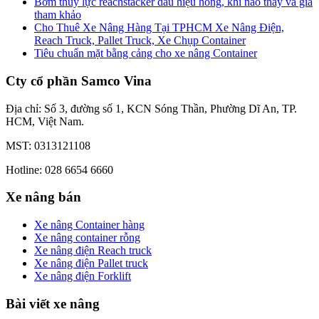
Bơm thủy lực reachstacker dấu hiệu hỏng, khi nào thay và giá
tham khảo
Cho Thuê Xe Nâng Hàng Tại TPHCM Xe Nâng Điện,
Reach Truck, Pallet Truck, Xe Chụp Container
Tiêu chuẩn mặt bằng cảng cho xe nâng Container
Cty cổ phần Samco Vina
Địa chỉ: Số 3, đường số 1, KCN Sóng Thần, Phường Dĩ An, TP.
HCM, Việt Nam.
MST: 0313121108
Hotline: 028 6654 6660
Xe nâng bán
Xe nâng Container hàng
Xe nâng container rỗng
Xe nâng điện Reach truck
Xe nâng điện Pallet truck
Xe nâng điện Forklift
Bài viết xe nâng