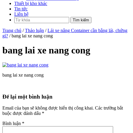
Thiết bị kho khác
Tin tức
Liên hệ
Trang chủ
/
Thảo luận
/
Lái xe nâng Container cần bằng lái, chứng
gì?
/ bang lai xe nang cong
bang lai xe nang cong
bang lai xe nang cong
Để lại một bình luận
Email của bạn sẽ không được hiển thị công khai.
Các trường bắt
buộc được đánh dấu
*
Bình luận
*