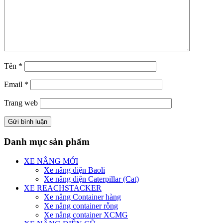
Tên
*
Email
*
Trang web
Danh mục sản phẩm
XE NÂNG MỚI
Xe nâng điện Baoli
Xe nâng điện Caterpillar (Cat)
XE REACHSTACKER
Xe nâng Container hàng
Xe nâng container rỗng
Xe nâng container XCMG