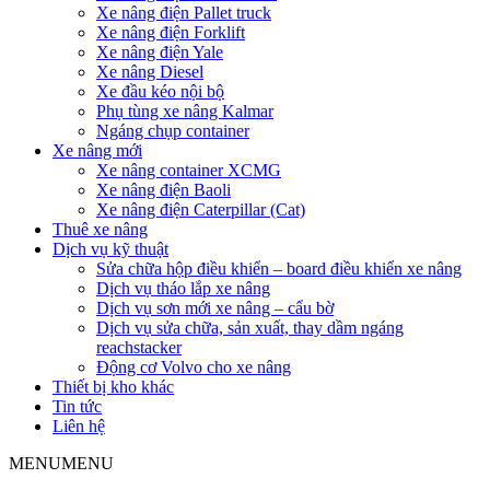
Xe nâng điện Pallet truck
Xe nâng điện Forklift
Xe nâng điện Yale
Xe nâng Diesel
Xe đầu kéo nội bộ
Phụ tùng xe nâng Kalmar
Ngáng chụp container
Xe nâng mới
Xe nâng container XCMG
Xe nâng điện Baoli
Xe nâng điện Caterpillar (Cat)
Thuê xe nâng
Dịch vụ kỹ thuật
Sửa chữa hộp điều khiển – board điều khiển xe nâng
Dịch vụ tháo lắp xe nâng
Dịch vụ sơn mới xe nâng – cẩu bờ
Dịch vụ sửa chữa, sản xuất, thay dầm ngáng
reachstacker
Động cơ Volvo cho xe nâng
Thiết bị kho khác
Tin tức
Liên hệ
MENU
MENU