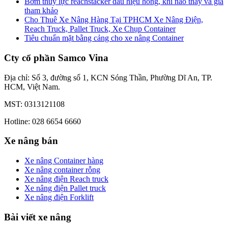
Bơm thủy lực reachstacker dấu hiệu hỏng, khi nào thay và giá
tham khảo
Cho Thuê Xe Nâng Hàng Tại TPHCM Xe Nâng Điện,
Reach Truck, Pallet Truck, Xe Chụp Container
Tiêu chuẩn mặt bằng cảng cho xe nâng Container
Cty cổ phần Samco Vina
Địa chỉ: Số 3, đường số 1, KCN Sóng Thần, Phường Dĩ An, TP.
HCM, Việt Nam.
MST: 0313121108
Hotline: 028 6654 6660
Xe nâng bán
Xe nâng Container hàng
Xe nâng container rỗng
Xe nâng điện Reach truck
Xe nâng điện Pallet truck
Xe nâng điện Forklift
Bài viết xe nâng