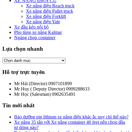
XE NÂNG ĐIỆN CŨ
Xe nâng điện Reach truck
Xe nâng điện Pallet truck
Xe nâng điện Forklift
Xe nâng điện Yale
Xe đầu kéo nội bộ
Phụ tùng xe nâng Kalmar
Ngáng chụp container
Lựa chọn nhanh
Hỗ trợ trực tuyến
Mr Hải (Director)
0907101899
Mr Huy ( Deputy Director)
0909288633
Mr Học (Salesman)
0902635491
Tin mới nhất
Bảo dưỡng pin lithium xe nâng điện khác ắc quy chì thế nào?
Xe nâng 35 tấn với Xe nâng container 40 feet nên chọn đầu
tư dòng nào?