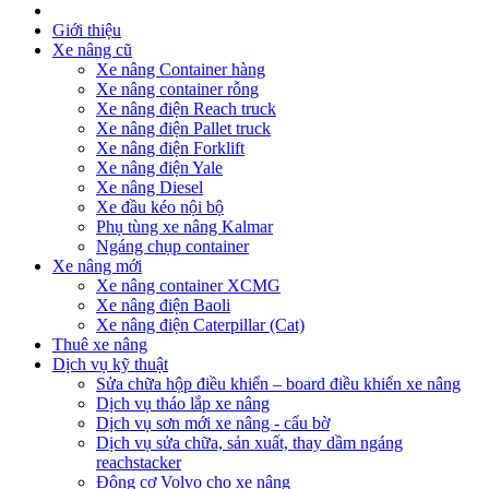
Giới thiệu
Xe nâng cũ
Xe nâng Container hàng
Xe nâng container rỗng
Xe nâng điện Reach truck
Xe nâng điện Pallet truck
Xe nâng điện Forklift
Xe nâng điện Yale
Xe nâng Diesel
Xe đầu kéo nội bộ
Phụ tùng xe nâng Kalmar
Ngáng chụp container
Xe nâng mới
Xe nâng container XCMG
Xe nâng điện Baoli
Xe nâng điện Caterpillar (Cat)
Thuê xe nâng
Dịch vụ kỹ thuật
Sửa chữa hộp điều khiển – board điều khiển xe nâng
Dịch vụ tháo lắp xe nâng
Dịch vụ sơn mới xe nâng - cẩu bờ
Dịch vụ sửa chữa, sản xuất, thay dầm ngáng
reachstacker
Động cơ Volvo cho xe nâng