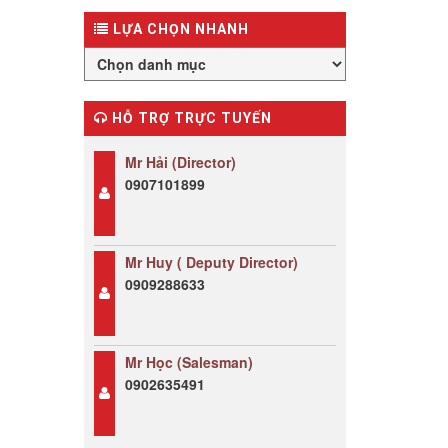
LỰA CHỌN NHANH
HỖ TRỢ TRỰC TUYẾN
Mr Hải (Director)
0907101899
Mr Huy ( Deputy Director)
0909288633
Mr Học (Salesman)
0902635491