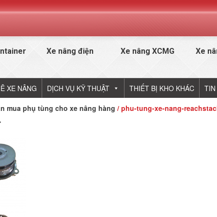
ntainer
Xe nâng điện
Xe nâng XCMG
Xe nâ
Ê XE NÂNG
DỊCH VỤ KỸ THUẬT
THIẾT BỊ KHO KHÁC
TIN
n mua phụ tùng cho xe nâng hàng
/ phu-tung-xe-nang-reachstac
r