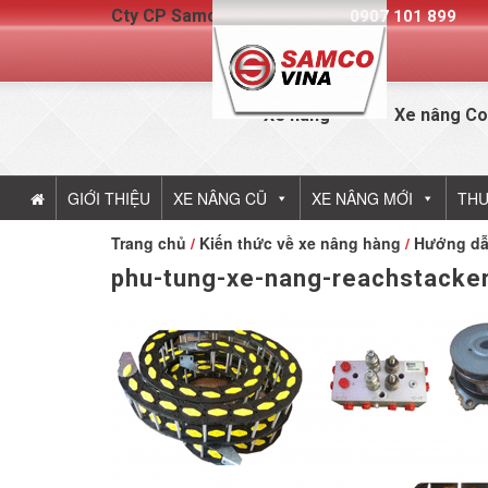
Cty CP Samcovina - Hotline:
0907 101 899
Xe nâng
Xe nâng Co
GIỚI THIỆU
XE NÂNG CŨ
XE NÂNG MỚI
THU
Trang chủ
/
Kiến thức về xe nâng hàng
/
Hướng dẫ
phu-tung-xe-nang-reachstacke