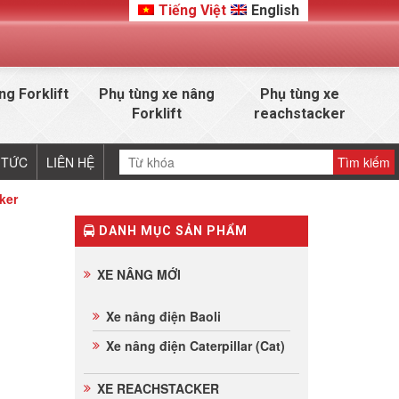
Tiếng Việt
English
ng Forklift
Phụ tùng xe nâng
Phụ tùng xe
Forklift
reachstacker
 TỨC
LIÊN HỆ
ker
DANH MỤC SẢN PHẨM
XE NÂNG MỚI
Xe nâng điện Baoli
Xe nâng điện Caterpillar (Cat)
XE REACHSTACKER