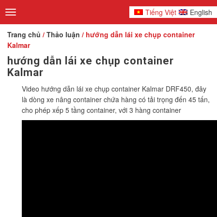
Tiếng Việt
English
Toggle
navigation
Trang chủ
/
Thảo luận
/ hướng dẫn lái xe chụp container
Kalmar
hướng dẫn lái xe chụp container
Kalmar
Video hướng dẫn lái xe chụp container Kalmar DRF450, đây
là dòng xe nâng container chứa hàng có tải trọng đến 45 tấn,
cho phép xếp 5 tầng container, với 3 hàng container