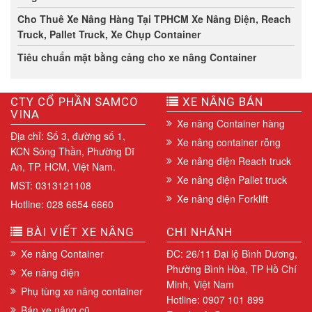
Cho Thuê Xe Nâng Hàng Tại TPHCM Xe Nâng Điện, Reach
Truck, Pallet Truck, Xe Chụp Container
Tiêu chuẩn mặt bằng cảng cho xe nâng Container
CTY CỔ PHẦN SAMCO
XE NÂNG BÁN
VINA
Xe nâng Container hàng
Địa chỉ: Số 3, đường số 1,
Xe nâng container rỗng
KCN Sóng Thần, Phường Dĩ
Xe nâng điện Reach truck
An, TP. HCM, Việt Nam.
Xe nâng điện Pallet truck
MST: 0313121108
Xe nâng điện Forklift
Hotline: 028 6654 6660
BÀI VIẾT XE NÂNG
CHI NHÁNH
Xe nâng Container
ĐC: 26/11 Đại lộ Bình Dương,
Phường Bình Hòa, TP Hồ Chí
Xe nâng điện
Minh, Việt Nam
Phụ tùng xe nâng container
Hotline: 0907 101 899
Bán xe nâng cũ