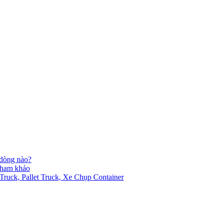
 dòng nào?
 tham khảo
ck, Pallet Truck, Xe Chụp Container