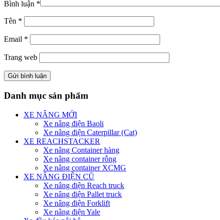
Bình luận
*
Tên
*
Email
*
Trang web
Danh mục sản phẩm
XE NÂNG MỚI
Xe nâng điện Baoli
Xe nâng điện Caterpillar (Cat)
XE REACHSTACKER
Xe nâng Container hàng
Xe nâng container rỗng
Xe nâng container XCMG
XE NÂNG ĐIỆN CŨ
Xe nâng điện Reach truck
Xe nâng điện Pallet truck
Xe nâng điện Forklift
Xe nâng điện Yale