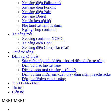
Xe nâng điện Pallet truck
Xe nâng điện Forklift
Xe nâng điện Yale
Xe nâng Diesel
Xe đầu kéo nội bộ
Phụ tùng xe nâng Kalmar
Ngáng chụp container
Xe nâng mới
Xe nâng container XCMG
Xe nâng điện Baoli
Xe nâng điện Caterpillar (Cat)
Thuê xe nâng
Dịch vụ kỹ thuật
Sửa chữa hộp điều khiển – board điều khiển xe nâng
Dịch vụ tháo lắp xe nâng
Dịch vụ sơn mới xe nâng – cẩu bờ
Dịch vụ sửa chữa, sản xuất, thay dầm ngáng reachstacke
Động cơ Volvo cho xe nâng
Thiết bị kho khác
Tin tức
Liên hệ
MENU
MENU