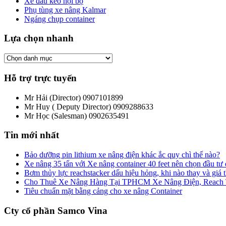
Xe đầu kéo nội bộ
Phụ tùng xe nâng Kalmar
Ngáng chụp container
Lựa chọn nhanh
Hỗ trợ trực tuyến
Mr Hải (Director)
0907101899
Mr Huy ( Deputy Director)
0909288633
Mr Học (Salesman)
0902635491
Tin mới nhất
Bảo dưỡng pin lithium xe nâng điện khác ắc quy chì thế nào?
Xe nâng 35 tấn với Xe nâng container 40 feet nên chọn đầu tư
Bơm thủy lực reachstacker dấu hiệu hỏng, khi nào thay và giá
Cho Thuê Xe Nâng Hàng Tại TPHCM Xe Nâng Điện, Reach Tru
Tiêu chuẩn mặt bằng cảng cho xe nâng Container
Cty cổ phần Samco Vina