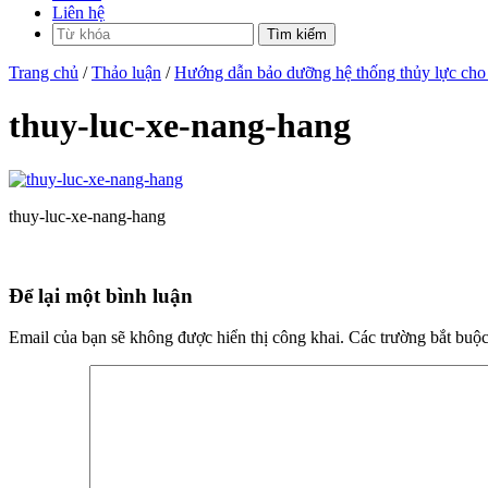
Liên hệ
Trang chủ
/
Thảo luận
/
Hướng dẫn bảo dưỡng hệ thống thủy lực cho
thuy-luc-xe-nang-hang
thuy-luc-xe-nang-hang
Để lại một bình luận
Email của bạn sẽ không được hiển thị công khai.
Các trường bắt buộ