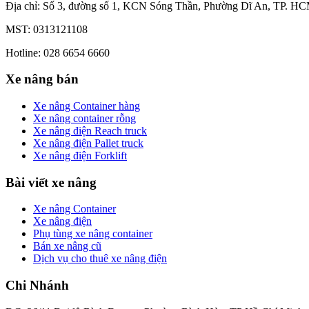
Địa chỉ: Số 3, đường số 1, KCN Sóng Thần, Phường Dĩ An, TP. HC
MST: 0313121108
Hotline: 028 6654 6660
Xe nâng bán
Xe nâng Container hàng
Xe nâng container rỗng
Xe nâng điện Reach truck
Xe nâng điện Pallet truck
Xe nâng điện Forklift
Bài viết xe nâng
Xe nâng Container
Xe nâng điện
Phụ tùng xe nâng container
Bán xe nâng cũ
Dịch vụ cho thuê xe nâng điện
Chi Nhánh