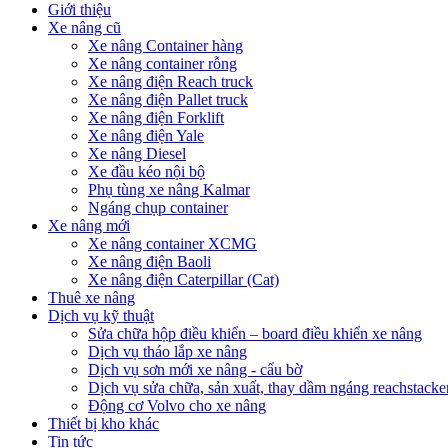
Giới thiệu
Xe nâng cũ
Xe nâng Container hàng
Xe nâng container rỗng
Xe nâng điện Reach truck
Xe nâng điện Pallet truck
Xe nâng điện Forklift
Xe nâng điện Yale
Xe nâng Diesel
Xe đầu kéo nội bộ
Phụ tùng xe nâng Kalmar
Ngáng chụp container
Xe nâng mới
Xe nâng container XCMG
Xe nâng điện Baoli
Xe nâng điện Caterpillar (Cat)
Thuê xe nâng
Dịch vụ kỹ thuật
Sửa chữa hộp điều khiển – board điều khiển xe nâng
Dịch vụ tháo lắp xe nâng
Dịch vụ sơn mới xe nâng - cẩu bờ
Dịch vụ sửa chữa, sản xuất, thay dầm ngáng reachstacke
Động cơ Volvo cho xe nâng
Thiết bị kho khác
Tin tức