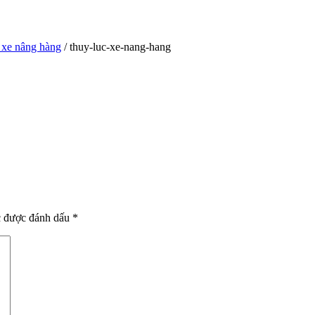
 xe nâng hàng
/ thuy-luc-xe-nang-hang
c được đánh dấu
*