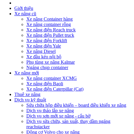
Giới thiệu
Xe nâng cũ
Xe nâng Container hàng
Xe nâng container rỗng
Xe nâng điện Reach truck
Xe nâng điện Pallet truck
Xe nâng điện Forklift
Xe nâng điện Yale
Xe nâng Diesel
Xe đầu kéo nội bộ
Phụ tùng xe nâng Kalmar
Ngáng chụp container
Xe nâng mới
Xe nâng container XCMG
Xe nâng điện Baoli
Xe nâng điện Caterpillar (Cat)
Thuê xe nâng
Dịch vụ kỹ thuật
Sửa chữa hộp điều khiển – board điều khiển xe nâng
Dịch vụ tháo lắp xe nâng
Dịch vụ sơn mới xe nâng - cẩu bờ
Dịch vụ sửa chữa, sản xuất, thay dầm ngáng
reachstacker
Động cơ Volvo cho xe nâng