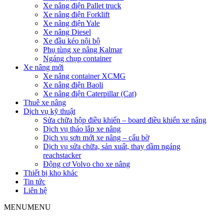
Xe nâng điện Pallet truck
Xe nâng điện Forklift
Xe nâng điện Yale
Xe nâng Diesel
Xe đầu kéo nội bộ
Phụ tùng xe nâng Kalmar
Ngáng chụp container
Xe nâng mới
Xe nâng container XCMG
Xe nâng điện Baoli
Xe nâng điện Caterpillar (Cat)
Thuê xe nâng
Dịch vụ kỹ thuật
Sửa chữa hộp điều khiển – board điều khiển xe nâng
Dịch vụ tháo lắp xe nâng
Dịch vụ sơn mới xe nâng – cẩu bờ
Dịch vụ sửa chữa, sản xuất, thay dầm ngáng
reachstacker
Động cơ Volvo cho xe nâng
Thiết bị kho khác
Tin tức
Liên hệ
MENU
MENU