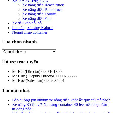
XE NÂNG ĐIỆN CŨ
Xe nâng điện Reach truck
Xe nâng điện Pallet truck
Xe nâng điện Forklift
Xe nâng điện Yale
Xe đầu kéo nội bộ
Phụ tùng xe nâng Kalmar
Ngáng chụp container
Lựa chọn nhanh
Hỗ trợ trực tuyến
Mr Hải (Director)
0907101899
Mr Huy ( Deputy Director)
0909288633
Mr Học (Salesman)
0902635491
Tin mới nhất
Bảo dưỡng pin lithium xe nâng điện khác ắc quy chì thế nào?
Xe nâng 35 tấn với Xe nâng container 40 feet nên chọn đầu
tư dòng nào?