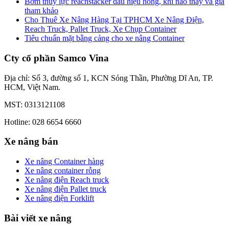
Bơm thủy lực reachstacker dấu hiệu hỏng, khi nào thay và giá
tham khảo
Cho Thuê Xe Nâng Hàng Tại TPHCM Xe Nâng Điện,
Reach Truck, Pallet Truck, Xe Chụp Container
Tiêu chuẩn mặt bằng cảng cho xe nâng Container
Cty cổ phần Samco Vina
Địa chỉ: Số 3, đường số 1, KCN Sóng Thần, Phường Dĩ An, TP.
HCM, Việt Nam.
MST: 0313121108
Hotline: 028 6654 6660
Xe nâng bán
Xe nâng Container hàng
Xe nâng container rỗng
Xe nâng điện Reach truck
Xe nâng điện Pallet truck
Xe nâng điện Forklift
Bài viết xe nâng