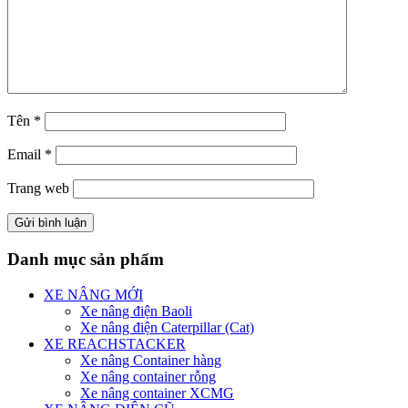
Tên
*
Email
*
Trang web
Danh mục sản phẩm
XE NÂNG MỚI
Xe nâng điện Baoli
Xe nâng điện Caterpillar (Cat)
XE REACHSTACKER
Xe nâng Container hàng
Xe nâng container rỗng
Xe nâng container XCMG