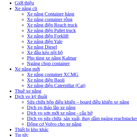
Giới thiệu
Xe nâng cũ
Xe nâng Container hàng
Xe nâng container rỗng
Xe nâng điện Reach truck
Xe nâng điện Pallet truck
Xe nâng điện Forklift
Xe nâng điện Yale
Xe nâng Diesel
Xe đầu kéo nội bộ
Phụ tùng xe nâng Kalmar
Ngáng chụp container
Xe nâng mới
Xe nâng container XCMG
Xe nâng điện Baoli
Xe nâng điện Caterpillar (Cat)
Thuê xe nâng
Dịch vụ kỹ thuật
Sửa chữa hộp điều khiển – board điều khiển xe nâng
Dịch vụ tháo lắp xe nâng
Dịch vụ sơn mới xe nâng - cẩu bờ
Dịch vụ sửa chữa, sản xuất, thay dầm ngáng reachstacke
Động cơ Volvo cho xe nâng
Thiết bị kho khác
Tin tức