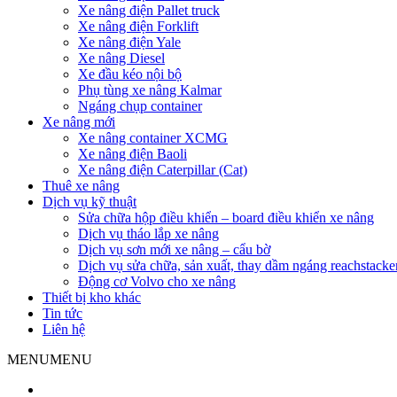
Xe nâng điện Pallet truck
Xe nâng điện Forklift
Xe nâng điện Yale
Xe nâng Diesel
Xe đầu kéo nội bộ
Phụ tùng xe nâng Kalmar
Ngáng chụp container
Xe nâng mới
Xe nâng container XCMG
Xe nâng điện Baoli
Xe nâng điện Caterpillar (Cat)
Thuê xe nâng
Dịch vụ kỹ thuật
Sửa chữa hộp điều khiển – board điều khiển xe nâng
Dịch vụ tháo lắp xe nâng
Dịch vụ sơn mới xe nâng – cẩu bờ
Dịch vụ sửa chữa, sản xuất, thay dầm ngáng reachstacke
Động cơ Volvo cho xe nâng
Thiết bị kho khác
Tin tức
Liên hệ
MENU
MENU