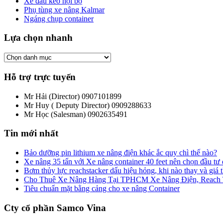
Xe đầu kéo nội bộ
Phụ tùng xe nâng Kalmar
Ngáng chụp container
Lựa chọn nhanh
Hỗ trợ trực tuyến
Mr Hải (Director)
0907101899
Mr Huy ( Deputy Director)
0909288633
Mr Học (Salesman)
0902635491
Tin mới nhất
Bảo dưỡng pin lithium xe nâng điện khác ắc quy chì thế nào?
Xe nâng 35 tấn với Xe nâng container 40 feet nên chọn đầu tư
Bơm thủy lực reachstacker dấu hiệu hỏng, khi nào thay và giá
Cho Thuê Xe Nâng Hàng Tại TPHCM Xe Nâng Điện, Reach Tru
Tiêu chuẩn mặt bằng cảng cho xe nâng Container
Cty cổ phần Samco Vina