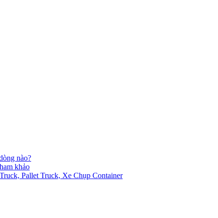
 dòng nào?
 tham khảo
ck, Pallet Truck, Xe Chụp Container