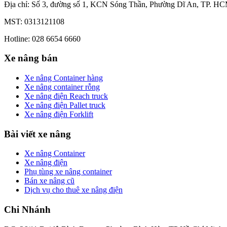
Địa chỉ: Số 3, đường số 1, KCN Sóng Thần, Phường Dĩ An, TP. HC
MST: 0313121108
Hotline: 028 6654 6660
Xe nâng bán
Xe nâng Container hàng
Xe nâng container rỗng
Xe nâng điện Reach truck
Xe nâng điện Pallet truck
Xe nâng điện Forklift
Bài viết xe nâng
Xe nâng Container
Xe nâng điện
Phụ tùng xe nâng container
Bán xe nâng cũ
Dịch vụ cho thuê xe nâng điện
Chi Nhánh