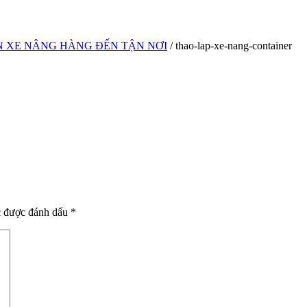
N XE NÂNG HÀNG ĐẾN TẬN NƠI
/ thao-lap-xe-nang-container
c được đánh dấu
*