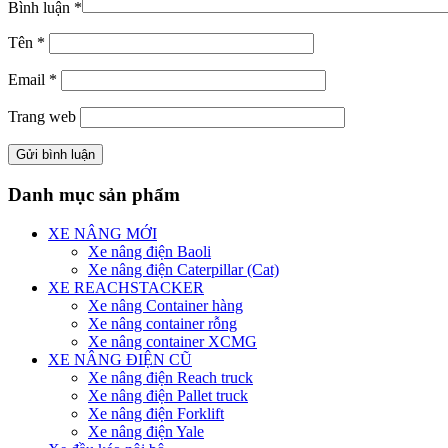
Bình luận
*
Tên
*
Email
*
Trang web
Danh mục sản phẩm
XE NÂNG MỚI
Xe nâng điện Baoli
Xe nâng điện Caterpillar (Cat)
XE REACHSTACKER
Xe nâng Container hàng
Xe nâng container rỗng
Xe nâng container XCMG
XE NÂNG ĐIỆN CŨ
Xe nâng điện Reach truck
Xe nâng điện Pallet truck
Xe nâng điện Forklift
Xe nâng điện Yale