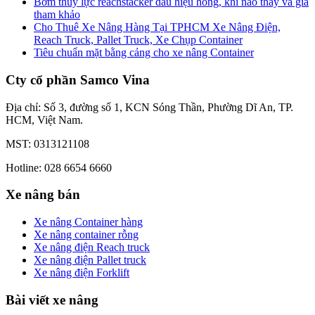
Bơm thủy lực reachstacker dấu hiệu hỏng, khi nào thay và giá
tham khảo
Cho Thuê Xe Nâng Hàng Tại TPHCM Xe Nâng Điện,
Reach Truck, Pallet Truck, Xe Chụp Container
Tiêu chuẩn mặt bằng cảng cho xe nâng Container
Cty cổ phần Samco Vina
Địa chỉ: Số 3, đường số 1, KCN Sóng Thần, Phường Dĩ An, TP.
HCM, Việt Nam.
MST: 0313121108
Hotline: 028 6654 6660
Xe nâng bán
Xe nâng Container hàng
Xe nâng container rỗng
Xe nâng điện Reach truck
Xe nâng điện Pallet truck
Xe nâng điện Forklift
Bài viết xe nâng