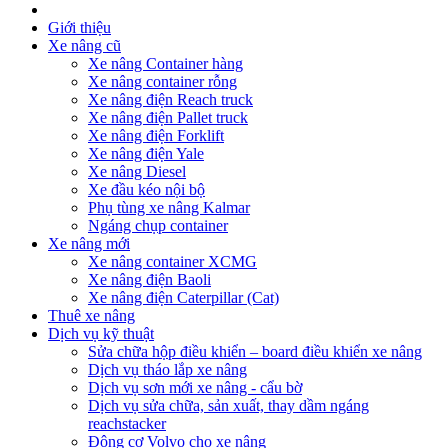
Giới thiệu
Xe nâng cũ
Xe nâng Container hàng
Xe nâng container rỗng
Xe nâng điện Reach truck
Xe nâng điện Pallet truck
Xe nâng điện Forklift
Xe nâng điện Yale
Xe nâng Diesel
Xe đầu kéo nội bộ
Phụ tùng xe nâng Kalmar
Ngáng chụp container
Xe nâng mới
Xe nâng container XCMG
Xe nâng điện Baoli
Xe nâng điện Caterpillar (Cat)
Thuê xe nâng
Dịch vụ kỹ thuật
Sửa chữa hộp điều khiển – board điều khiển xe nâng
Dịch vụ tháo lắp xe nâng
Dịch vụ sơn mới xe nâng - cẩu bờ
Dịch vụ sửa chữa, sản xuất, thay dầm ngáng
reachstacker
Động cơ Volvo cho xe nâng