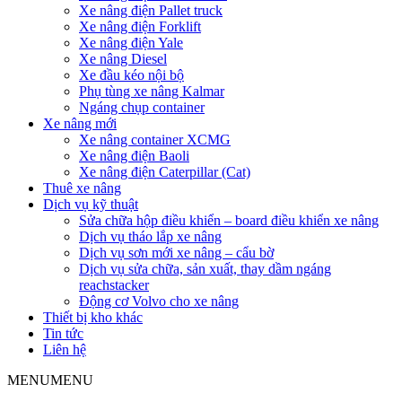
Xe nâng điện Pallet truck
Xe nâng điện Forklift
Xe nâng điện Yale
Xe nâng Diesel
Xe đầu kéo nội bộ
Phụ tùng xe nâng Kalmar
Ngáng chụp container
Xe nâng mới
Xe nâng container XCMG
Xe nâng điện Baoli
Xe nâng điện Caterpillar (Cat)
Thuê xe nâng
Dịch vụ kỹ thuật
Sửa chữa hộp điều khiển – board điều khiển xe nâng
Dịch vụ tháo lắp xe nâng
Dịch vụ sơn mới xe nâng – cẩu bờ
Dịch vụ sửa chữa, sản xuất, thay dầm ngáng
reachstacker
Động cơ Volvo cho xe nâng
Thiết bị kho khác
Tin tức
Liên hệ
MENU
MENU