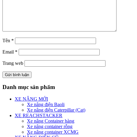
Tên
*
Email
*
Trang web
Danh mục sản phẩm
XE NÂNG MỚI
Xe nâng điện Baoli
Xe nâng điện Caterpillar (Cat)
XE REACHSTACKER
Xe nâng Container hàng
Xe nâng container rỗng
Xe nâng container XCMG