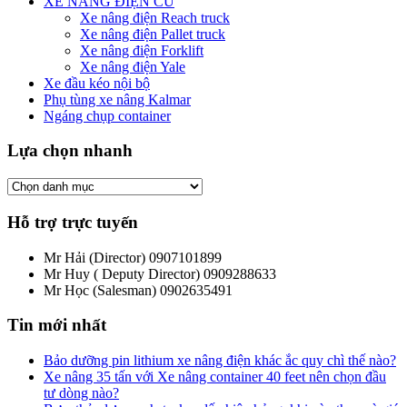
XE NÂNG ĐIỆN CŨ
Xe nâng điện Reach truck
Xe nâng điện Pallet truck
Xe nâng điện Forklift
Xe nâng điện Yale
Xe đầu kéo nội bộ
Phụ tùng xe nâng Kalmar
Ngáng chụp container
Lựa chọn nhanh
Hỗ trợ trực tuyến
Mr Hải (Director)
0907101899
Mr Huy ( Deputy Director)
0909288633
Mr Học (Salesman)
0902635491
Tin mới nhất
Bảo dưỡng pin lithium xe nâng điện khác ắc quy chì thế nào?
Xe nâng 35 tấn với Xe nâng container 40 feet nên chọn đầu
tư dòng nào?