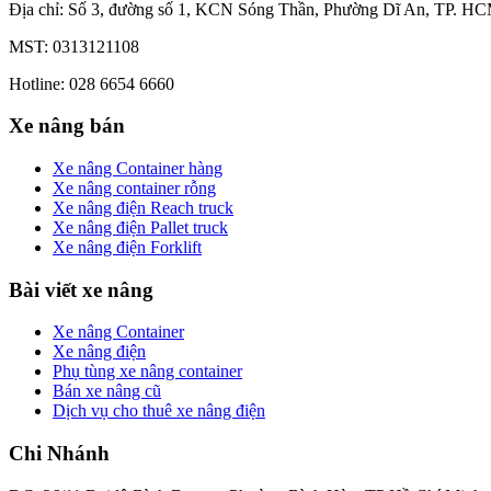
Địa chỉ: Số 3, đường số 1, KCN Sóng Thần, Phường Dĩ An, TP. HC
MST: 0313121108
Hotline: 028 6654 6660
Xe nâng bán
Xe nâng Container hàng
Xe nâng container rỗng
Xe nâng điện Reach truck
Xe nâng điện Pallet truck
Xe nâng điện Forklift
Bài viết xe nâng
Xe nâng Container
Xe nâng điện
Phụ tùng xe nâng container
Bán xe nâng cũ
Dịch vụ cho thuê xe nâng điện
Chi Nhánh