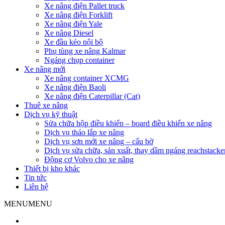
Xe nâng điện Pallet truck
Xe nâng điện Forklift
Xe nâng điện Yale
Xe nâng Diesel
Xe đầu kéo nội bộ
Phụ tùng xe nâng Kalmar
Ngáng chụp container
Xe nâng mới
Xe nâng container XCMG
Xe nâng điện Baoli
Xe nâng điện Caterpillar (Cat)
Thuê xe nâng
Dịch vụ kỹ thuật
Sửa chữa hộp điều khiển – board điều khiển xe nâng
Dịch vụ tháo lắp xe nâng
Dịch vụ sơn mới xe nâng – cẩu bờ
Dịch vụ sửa chữa, sản xuất, thay dầm ngáng reachstacke
Động cơ Volvo cho xe nâng
Thiết bị kho khác
Tin tức
Liên hệ
MENU
MENU