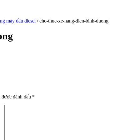
âng máy dầu diesel
/ cho-thue-xe-nang-dien-binh-duong
ong
c được đánh dấu
*