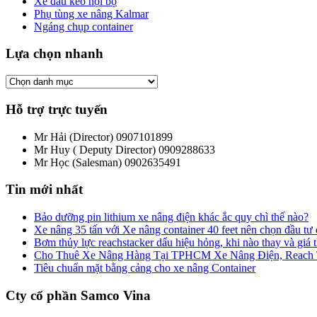
Xe đầu kéo nội bộ
Phụ tùng xe nâng Kalmar
Ngáng chụp container
Lựa chọn nhanh
Hỗ trợ trực tuyến
Mr Hải (Director)
0907101899
Mr Huy ( Deputy Director)
0909288633
Mr Học (Salesman)
0902635491
Tin mới nhất
Bảo dưỡng pin lithium xe nâng điện khác ắc quy chì thế nào?
Xe nâng 35 tấn với Xe nâng container 40 feet nên chọn đầu tư
Bơm thủy lực reachstacker dấu hiệu hỏng, khi nào thay và giá
Cho Thuê Xe Nâng Hàng Tại TPHCM Xe Nâng Điện, Reach Tru
Tiêu chuẩn mặt bằng cảng cho xe nâng Container
Cty cổ phần Samco Vina