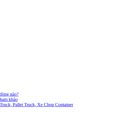
 dòng nào?
 tham khảo
ck, Pallet Truck, Xe Chụp Container