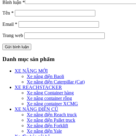
Bình luận
*
Tên
*
Email
*
Trang web
Danh mục sản phẩm
XE NÂNG MỚI
Xe nâng điện Baoli
Xe nâng điện Caterpillar (Cat)
XE REACHSTACKER
Xe nâng Container hàng
Xe nâng container rỗng
Xe nâng container XCMG
XE NÂNG ĐIỆN CŨ
Xe nâng điện Reach truck
Xe nâng điện Pallet truck
Xe nâng điện Forklift
Xe nâng điện Yale