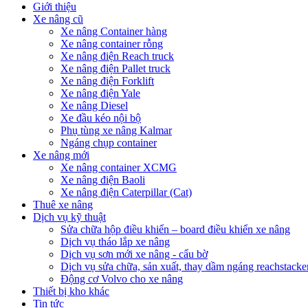
Giới thiệu
Xe nâng cũ
Xe nâng Container hàng
Xe nâng container rỗng
Xe nâng điện Reach truck
Xe nâng điện Pallet truck
Xe nâng điện Forklift
Xe nâng điện Yale
Xe nâng Diesel
Xe đầu kéo nội bộ
Phụ tùng xe nâng Kalmar
Ngáng chụp container
Xe nâng mới
Xe nâng container XCMG
Xe nâng điện Baoli
Xe nâng điện Caterpillar (Cat)
Thuê xe nâng
Dịch vụ kỹ thuật
Sửa chữa hộp điều khiển – board điều khiển xe nâng
Dịch vụ tháo lắp xe nâng
Dịch vụ sơn mới xe nâng - cẩu bờ
Dịch vụ sửa chữa, sản xuất, thay dầm ngáng reachstacke
Động cơ Volvo cho xe nâng
Thiết bị kho khác
Tin tức