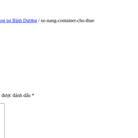
àng tại Bình Dương
/ xe-nang-container-cho-thue
c được đánh dấu
*