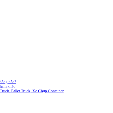
 dòng nào?
 tham khảo
ck, Pallet Truck, Xe Chụp Container