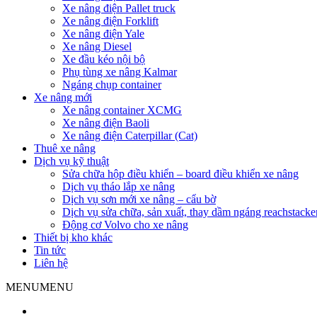
Xe nâng điện Pallet truck
Xe nâng điện Forklift
Xe nâng điện Yale
Xe nâng Diesel
Xe đầu kéo nội bộ
Phụ tùng xe nâng Kalmar
Ngáng chụp container
Xe nâng mới
Xe nâng container XCMG
Xe nâng điện Baoli
Xe nâng điện Caterpillar (Cat)
Thuê xe nâng
Dịch vụ kỹ thuật
Sửa chữa hộp điều khiển – board điều khiển xe nâng
Dịch vụ tháo lắp xe nâng
Dịch vụ sơn mới xe nâng – cẩu bờ
Dịch vụ sửa chữa, sản xuất, thay dầm ngáng reachstacke
Động cơ Volvo cho xe nâng
Thiết bị kho khác
Tin tức
Liên hệ
MENU
MENU