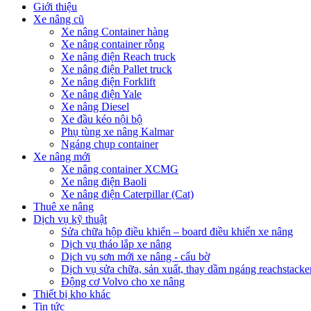
Giới thiệu
Xe nâng cũ
Xe nâng Container hàng
Xe nâng container rỗng
Xe nâng điện Reach truck
Xe nâng điện Pallet truck
Xe nâng điện Forklift
Xe nâng điện Yale
Xe nâng Diesel
Xe đầu kéo nội bộ
Phụ tùng xe nâng Kalmar
Ngáng chụp container
Xe nâng mới
Xe nâng container XCMG
Xe nâng điện Baoli
Xe nâng điện Caterpillar (Cat)
Thuê xe nâng
Dịch vụ kỹ thuật
Sửa chữa hộp điều khiển – board điều khiển xe nâng
Dịch vụ tháo lắp xe nâng
Dịch vụ sơn mới xe nâng - cẩu bờ
Dịch vụ sửa chữa, sản xuất, thay dầm ngáng reachstacke
Động cơ Volvo cho xe nâng
Thiết bị kho khác
Tin tức