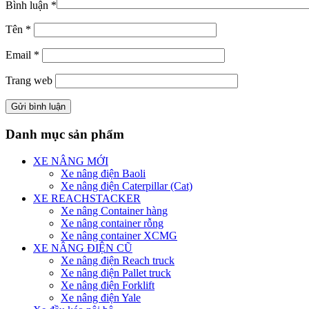
Bình luận
*
Tên
*
Email
*
Trang web
Danh mục sản phẩm
XE NÂNG MỚI
Xe nâng điện Baoli
Xe nâng điện Caterpillar (Cat)
XE REACHSTACKER
Xe nâng Container hàng
Xe nâng container rỗng
Xe nâng container XCMG
XE NÂNG ĐIỆN CŨ
Xe nâng điện Reach truck
Xe nâng điện Pallet truck
Xe nâng điện Forklift
Xe nâng điện Yale