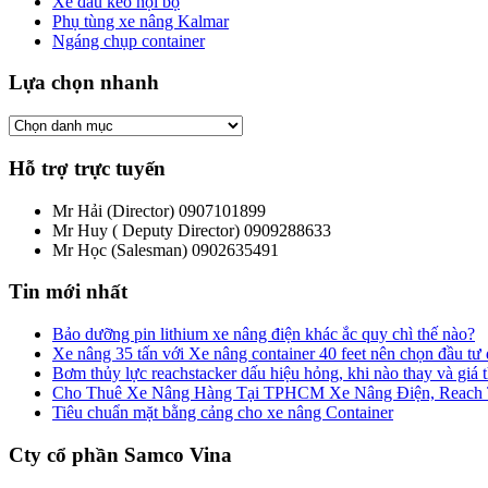
Xe đầu kéo nội bộ
Phụ tùng xe nâng Kalmar
Ngáng chụp container
Lựa chọn nhanh
Hỗ trợ trực tuyến
Mr Hải (Director)
0907101899
Mr Huy ( Deputy Director)
0909288633
Mr Học (Salesman)
0902635491
Tin mới nhất
Bảo dưỡng pin lithium xe nâng điện khác ắc quy chì thế nào?
Xe nâng 35 tấn với Xe nâng container 40 feet nên chọn đầu tư
Bơm thủy lực reachstacker dấu hiệu hỏng, khi nào thay và giá
Cho Thuê Xe Nâng Hàng Tại TPHCM Xe Nâng Điện, Reach Tru
Tiêu chuẩn mặt bằng cảng cho xe nâng Container
Cty cổ phần Samco Vina