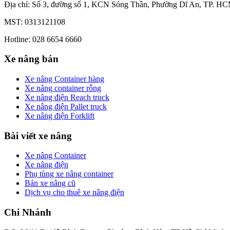
Địa chỉ: Số 3, đường số 1, KCN Sóng Thần, Phường Dĩ An, TP. HC
MST: 0313121108
Hotline: 028 6654 6660
Xe nâng bán
Xe nâng Container hàng
Xe nâng container rỗng
Xe nâng điện Reach truck
Xe nâng điện Pallet truck
Xe nâng điện Forklift
Bài viết xe nâng
Xe nâng Container
Xe nâng điện
Phụ tùng xe nâng container
Bán xe nâng cũ
Dịch vụ cho thuê xe nâng điện
Chi Nhánh