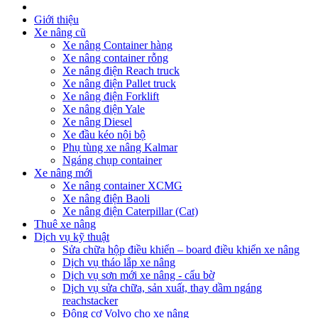
Giới thiệu
Xe nâng cũ
Xe nâng Container hàng
Xe nâng container rỗng
Xe nâng điện Reach truck
Xe nâng điện Pallet truck
Xe nâng điện Forklift
Xe nâng điện Yale
Xe nâng Diesel
Xe đầu kéo nội bộ
Phụ tùng xe nâng Kalmar
Ngáng chụp container
Xe nâng mới
Xe nâng container XCMG
Xe nâng điện Baoli
Xe nâng điện Caterpillar (Cat)
Thuê xe nâng
Dịch vụ kỹ thuật
Sửa chữa hộp điều khiển – board điều khiển xe nâng
Dịch vụ tháo lắp xe nâng
Dịch vụ sơn mới xe nâng - cẩu bờ
Dịch vụ sửa chữa, sản xuất, thay dầm ngáng
reachstacker
Động cơ Volvo cho xe nâng