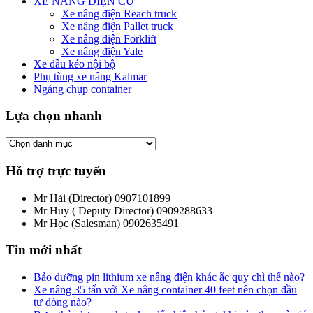
XE NÂNG ĐIỆN CŨ
Xe nâng điện Reach truck
Xe nâng điện Pallet truck
Xe nâng điện Forklift
Xe nâng điện Yale
Xe đầu kéo nội bộ
Phụ tùng xe nâng Kalmar
Ngáng chụp container
Lựa chọn nhanh
Hỗ trợ trực tuyến
Mr Hải (Director)
0907101899
Mr Huy ( Deputy Director)
0909288633
Mr Học (Salesman)
0902635491
Tin mới nhất
Bảo dưỡng pin lithium xe nâng điện khác ắc quy chì thế nào?
Xe nâng 35 tấn với Xe nâng container 40 feet nên chọn đầu
tư dòng nào?