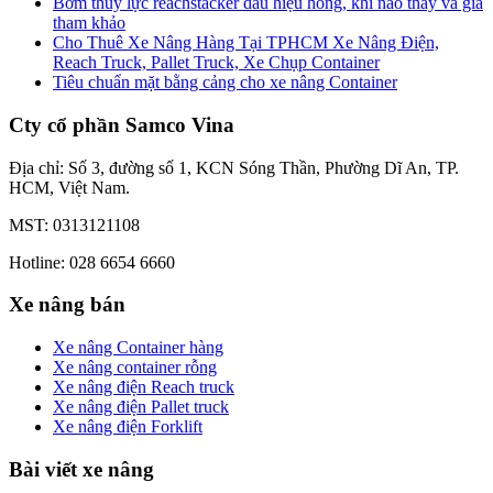
Bơm thủy lực reachstacker dấu hiệu hỏng, khi nào thay và giá
tham khảo
Cho Thuê Xe Nâng Hàng Tại TPHCM Xe Nâng Điện,
Reach Truck, Pallet Truck, Xe Chụp Container
Tiêu chuẩn mặt bằng cảng cho xe nâng Container
Cty cổ phần Samco Vina
Địa chỉ: Số 3, đường số 1, KCN Sóng Thần, Phường Dĩ An, TP.
HCM, Việt Nam.
MST: 0313121108
Hotline: 028 6654 6660
Xe nâng bán
Xe nâng Container hàng
Xe nâng container rỗng
Xe nâng điện Reach truck
Xe nâng điện Pallet truck
Xe nâng điện Forklift
Bài viết xe nâng