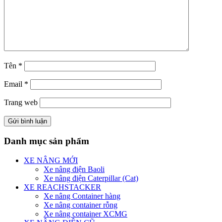
Tên
*
Email
*
Trang web
Danh mục sản phẩm
XE NÂNG MỚI
Xe nâng điện Baoli
Xe nâng điện Caterpillar (Cat)
XE REACHSTACKER
Xe nâng Container hàng
Xe nâng container rỗng
Xe nâng container XCMG