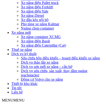
Xe nâng điện Pallet truck
Xe nâng điện Forklift
Xe nâng điện Yale
Xe nâng Diesel
Xe đầu kéo nội bộ
Phụ tùng xe nâng Kalmar
Ngáng chụp container
Xe nâng mới
Xe nâng container XCMG
Xe nâng điện Baoli
Xe nâng điện Caterpillar (Cat)
Thuê xe nâng
Dịch vụ kỹ thuật
Sửa chữa hộp điều khiển – board điều khiển xe nâng
Dịch vụ tháo lắp xe nâng
Dịch vụ sơn mới xe nâng – cẩu bờ
Dịch vụ sửa chữa, sản xuất, thay dầm ngáng
reachstacker
Động cơ Volvo cho xe nâng
Thiết bị kho khác
Tin tức
Liên hệ
MENU
MENU