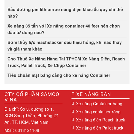
Bảo dưỡng pin lithium xe nâng điện khác ắc quy chì thế
nào?
Xe nâng 35 tấn với Xe nâng container 40 feet nên chọn
đầu tư dòng nào?
Bơm thủy lực reachstacker dấu hiệu hỏng, khi nào thay
và giá tham khảo
Cho Thuê Xe Nâng Hàng Tại TPHCM Xe Nâng Điện, Reach
Truck, Pallet Truck, Xe Chụp Container
Tiêu chuẩn mặt bằng cảng cho xe nâng Container
CTY CỔ PHẦN SAMCO
XE NÂNG BÁN
VINA
Xe nâng Container hàng
Địa chỉ: Số 3, đường số 1,
Xe nâng container rỗng
KCN Sóng Thần, Phường Dĩ
Xe nâng điện Reach truck
An, TP. HCM, Việt Nam.
Xe nâng điện Pallet truck
MST: 0313121108